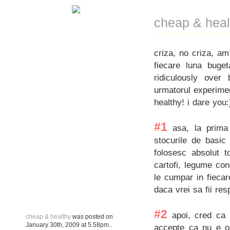
cheap & heal
criza, no criza, a
fiecare luna buge
ridiculously over
urmatorul experimen
healthy! i dare you:
#1
asa, la prima 
stocurile de basic
folosesc absolut t
cartofi, legume con
le cumpar in fieca
daca vrei sa fii res
#2
apoi, cred ca v
cheap & healthy
was posted on
January 30th, 2009
at
5.58pm
..
accepte ca nu e ob