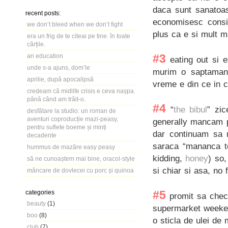
daca sunt sanatoas
recent posts:
economisesc consi
we don’t bleed when we don’t fight
plus ca e si mult m
era un frig de te citeai pe tine. în toate
cărțile.
an education
#3
eating out si e
unde s-a ajuns, dom’le
murim o saptamana
aprilie, după apocalipsă
vreme e din ce in 
credeam că midlife crisis e ceva nașpa.
până când am trăit-o.
#4
“
the bibul
” zi
desfătare la studio: un roman de
aventuri coproducție mazi-peasy,
generally mancam p
pentru suflete boeme și minți
dar continuam sa 
decadente
saraca “mananca to
hummus de mazăre easy peasy
kidding,
honey
) so,
să ne cunoaștem mai bine, oracol-style
si chiar si asa, no
mâncare de dovlecei cu porc și quinoa
categories
#5
promit sa check
beauty
(1)
supermarket weeken
boo
(8)
o sticla de ulei de
club
(7)