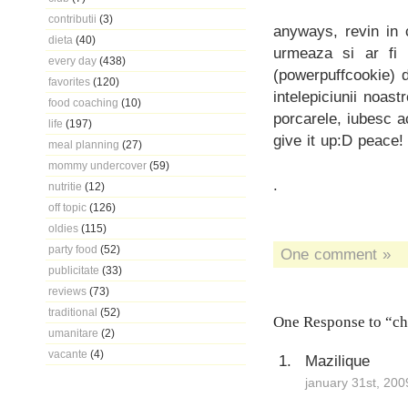
contributii
(3)
anyways, revin in 
dieta
(40)
urmeaza si ar fi
every day
(438)
(powerpuffcookie) d
favorites
(120)
intelepiciunii noas
food coaching
(10)
porcarele, iubesc a
life
(197)
give it up:D peace!
meal planning
(27)
mommy undercover
(59)
.
nutritie
(12)
off topic
(126)
oldies
(115)
party food
(52)
One comment »
publicitate
(33)
reviews
(73)
traditional
(52)
One Response to “ch
umanitare
(2)
vacante
(4)
Mazilique
january 31st, 200