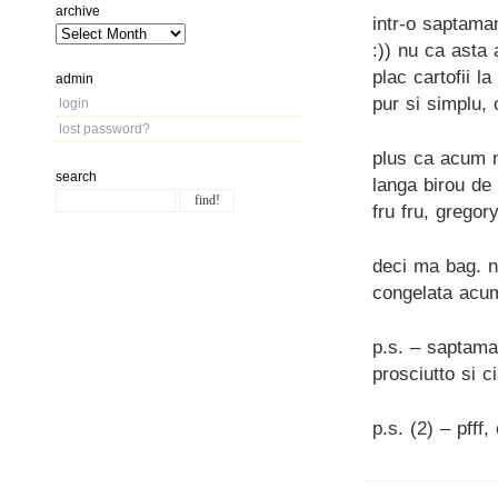
archive
intr-o saptama
:)) nu ca asta 
plac cartofii 
admin
pur si simplu, 
login
lost password?
plus ca acum m
search
langa birou de
fru fru, gregor
deci ma bag. n
congelata acum
p.s. – saptama
prosciutto si c
p.s. (2) – pfff