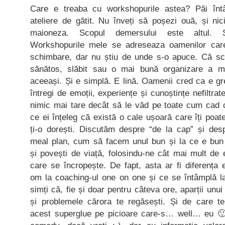
Care e treaba cu workshopurile astea? Păi înt
ateliere de gătit. Nu înveți să poșezi ouă, și ni
maioneza. Scopul demersului este altul
Workshopurile mele se adreseaza oamenilor car
schimbare, dar nu știu de unde s-o apuce. Că 
sănătos, slăbit sau o mai bună organizare a me
aceeași. Și e simplă. E lină. Oamenii cred ca e gre
întregi de emoții, experiențe și cunoștințe nefiltr
nimic mai tare decât să le văd pe toate cum cad 
ce ei înțeleg că există o cale ușoară care îți po
ți-o dorești. Discutăm despre “de la cap” și desp
meal plan, cum să facem unul bun și la ce e bun
și povești de viață, folosindu-ne cât mai mult de 
care se încropește. De fapt, asta ar fi diferența 
om la coaching-ul one on one și ce se întâmplă l
simți că, fie și doar pentru câteva ore, aparții unu
și problemele cărora te regăsești. Și de care te
acest superglue pe picioare care-s… well… eu 🙂