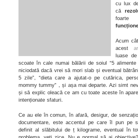
cu lux d
că
rezol
foarte 
funcțion
Acum cât
acest
ar
luase de
scoate în cale numai bălării de soiul “5 alimen
niciodată dacă vrei să mori slab și eventual bătrân
5 zile”, “dieta care a ajutat-o pe cutărica, pe
mommy tummy” , și așa mai departe. Azi simt nev
și să explic oleacă ce am cu toate aceste în aparen
intenționate sfaturi.
Ce au ele în comun, în afară, desigur, de senzaționa
documentare, este accentul pe care îl pun pe sc
definit al slăbitului de ț kilograme, eventual în t
problema, veți zice. Nu e normal să ai obiective?