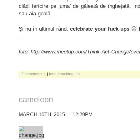
clădi fericire pe juma’ de găleată de înghețată, in
sau aia goală.
Și nu în ultimul rând,
celebrate your fuck ups
😀 E
_
foto: http://www.meetup.com/Think-Act-Change/eve
2 comments »
|
food coaching
,
life
cameleon
MARCH 10TH, 2015 — 12:29PM