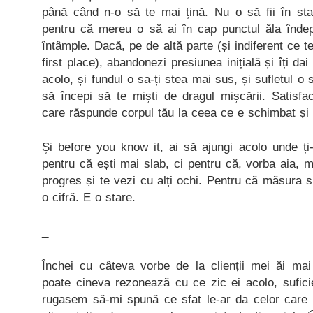
până când n-o să te mai țină. Nu o să fii în star
pentru că mereu o să ai în cap punctul ăla îndepă
întâmple. Dacă, pe de altă parte (și indiferent ce te
first place), abandonezi presiunea inițială și îți da
acolo, și fundul o sa-ți stea mai sus, și sufletul o
să începi să te miști de dragul mișcării. Satisfacț
care răspunde corpul tău la ceea ce e schimbat și
Și before you know it, ai să ajungi acolo unde ți-
pentru că ești mai slab, ci pentru că, vorba aia, m
progres și te vezi cu alți ochi. Pentru că măsura 
o cifră. E o stare.
_
Închei cu câteva vorbe de la clienții mei ăi ma
poate cineva rezonează cu ce zic ei acolo, sufici
rugasem să-mi spună ce sfat le-ar da celor care