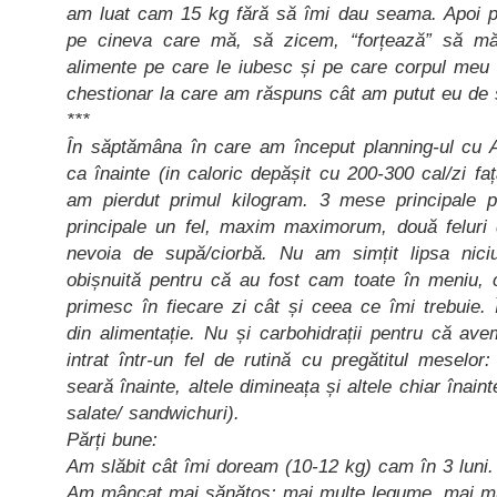
am luat cam 15 kg fără să îmi dau seama. Apoi 
pe cineva care mă, să zicem, “forțează” să mă
alimente pe care le iubesc și pe care corpul meu 
chestionar la care am răspuns cât am putut eu de s
***
În săptămâna în care am început planning-ul cu
ca înainte (in caloric depășit cu 200-300 cal/zi 
am pierdut primul kilogram. 3 mese principale p
principale un fel, maxim maximorum, două felur
nevoia de supă/ciorbă. Nu am simțit lipsa nic
obișnuită pentru că au fost cam toate în meniu,
primesc în fiecare zi cât și ceea ce îmi trebuie.
din alimentație. Nu și carbohidrații pentru că av
intrat într-un fel de rutină cu pregătitul meselo
seară înainte, altele dimineața și altele chiar înai
salate/ sandwichuri).
Părți bune:
Am slăbit cât îmi doream (10-12 kg) cam în 3 luni.
Am mâncat mai sănătos: mai multe legume, mai mult