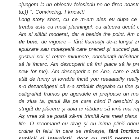
ajungem la un obiectiv folosindu-ne de firea noastr
tu;)) “. Convincing, I know!!!
Long story short, cu ce m-am ales eu dupa ce 
treaba asta cu meal planningul: cu altceva decât
Am si slăbit moderat, dar e beside the point. Am 
de bine
, de vigoare – fără fluctuații de-a lungul 
epuizare sau moleșeală care preced și succed pa
gusturi noi și rețete minunate, combinații hrănitoa
să le încerc. Am descoperit că îmi place să le pr
new for me). Am descoperit-o pe Ana, care e atât
atât de funny și lovable încât you reaaaaally reall
s-o dezamăgești că s-a străduit degeaba cu tine și
caligrafiat frumos pe agendele ei prețioase un me
de ziua ta, genul ăla pe care când îl deschizi și
strigăt de plăcere și abia ai răbdare să vină mai re
Aș vrea să se poată să-mi trimită Ana meal plans 
life. O recomand cu drag și cu inima plină oricu
ordine în felul în care se hrănește,
fără încrân
suplicii și interdicții, doar cu grijă pentru p