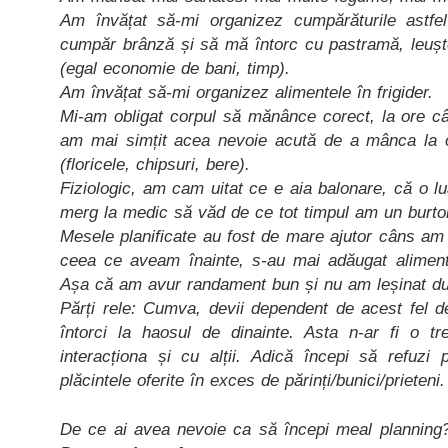
Am învățat să-mi organizez cumpărăturile astf
cumpăr brânză și să mă întorc cu pastramă, leuș
(egal economie de bani, timp).
Am învățat să-mi organizez alimentele în frigider.
Mi-am obligat corpul să mănânce corect, la ore c
am mai simțit acea nevoie acută de a mânca la ore
(floricele, chipsuri, bere).
Fiziologic, am cam uitat ce e aia balonare, că o 
merg la medic să văd de ce tot timpul am un burtoi
Mesele planificate au fost de mare ajutor câns am
ceea ce aveam înainte, s-au mai adăugat alimente
Așa că am avur randament bun și nu am leșinat după
Părți rele: Cumva, devii dependent de acest fel d
întorci la haosul de dinainte. Asta n-ar fi o t
interacționa și cu alții. Adică începi să refuzi 
plăcintele oferite în exces de părinți/bunici/prieteni.
De ce ai avea nevoie ca să începi meal planning?