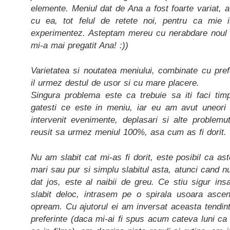
elemente. Meniul dat de Ana a fost foarte variat, a
cu ea, tot felul de retete noi, pentru ca mie
experimentez. Asteptam mereu cu nerabdare noul
mi-a mai pregatit Ana! :))
Varietatea si noutatea meniului, combinate cu pre
il urmez destul de usor si cu mare placere.
Singura problema este ca trebuie sa iti faci tim
gatesti ce este in meniu, iar eu am avut uneori d
intervenit evenimente, deplasari si alte proble
reusit sa urmez meniul 100%, asa cum as fi dorit.
Nu am slabit cat mi-as fi dorit, este posibil ca ast
mari sau pur si simplu slabitul asta, atunci cand n
dat jos, este al naibii de greu. Ce stiu sigur in
slabit deloc, intrasem pe o spirala usoara asc
opream. Cu ajutorul ei am inversat aceasta tendint
preferinte (daca mi-ai fi spus acum cateva luni ca v