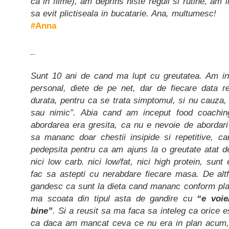
ca in filme), am deprins niste reguli si rutine, am 
sa evit plictiseala in bucatarie. Ana, multumesc!
#Anna
_
Sunt 10 ani de cand ma lupt cu greutatea. Am ince
personal, diete de pe net, dar de fiecare data re
durata, pentru ca se trata simptomul, si nu cauza, 
sau nimic”. Abia cand am inceput food coachin
abordarea era gresita, ca nu e nevoie de abordari
sa mananc doar chestii insipide si repetitive, 
pedepsita pentru ca am ajuns la o greutate atat d
nici low carb. nici low/fat, nici high protein, sunt 
fac sa astepti cu nerabdare fiecare masa. De alt
gandesc ca sunt la dieta cand mananc conform plan
ma scoata din tipul asta de gandire cu
“e voie
bine”
. Si a reusit sa ma faca sa inteleg ca orice e
ca daca am mancat ceva ce nu era in plan acum,