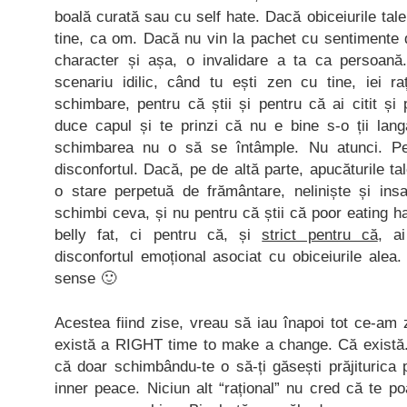
boală curată sau cu self hate. Dacă obiceiurile tale
tine, ca om. Dacă nu vin la pachet cu sentimente 
character și așa, o invalidare a ta ca persoană.
scenariu idilic, când tu ești zen cu tine, iei r
schimbare, pentru că știi și pentru că ai citit și
duce capul și te prinzi că nu e bine s-o ții lang
schimbarea nu o să se întâmple. Nu atunci. Pe
disconfortul. Dacă, pe de altă parte, apucăturile t
o stare perpetuă de frământare, neliniște și insat
schimbi ceva, și nu pentru că știi că poor eating h
belly fat, ci pentru că, și
strict pentru că
, a
disconfortul emoțional asociat cu obiceiurile alea.
sense 🙂
Acestea fiind zise, vreau să iau înapoi tot ce-am
există a RIGHT time to make a change. Că există
că doar schimbându-te o să-ți găsești prăjiturica p
inner peace. Niciun alt “rațional” nu cred că te po