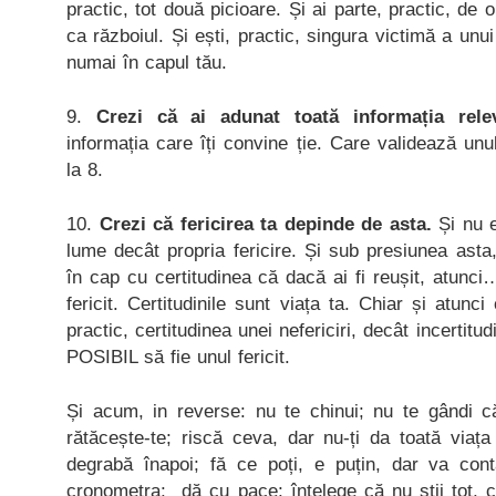
practic, tot două picioare. Și ai parte, practic, de 
ca războiul. Și ești, practic, singura victimă a unu
numai în capul tău.
9.
Crezi că ai adunat toată informația rele
informația care îți convine ție. Care validează unu
la 8.
10.
Crezi că fericirea ta depinde de asta.
Și nu e
lume decât propria fericire. Și sub presiunea asta
în cap cu certitudinea că dacă ai fi reușit, atunci… 
fericit. Certitudinile sunt viața ta. Chiar și atun
practic, certitudinea unei nefericiri, decât incertit
POSIBIL să fie unul fericit.
Și acum, in reverse: nu te chinui; nu te gândi c
rătăcește-te; riscă ceva, dar nu-ți da toată viaț
degrabă înapoi; fă ce poți, e puțin, dar va cont
cronometra; dă cu pace; înțelege că nu știi tot, ci