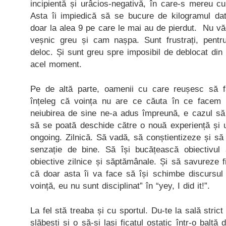
incipientă și urâcios-negativă, în care-s mereu c
Asta îi impiedică să se bucure de kilogramul dat
doar la alea 9 pe care le mai au de pierdut. Nu văd
veșnic greu și cam nașpa. Sunt frustrați, pent
deloc. Și sunt greu spre imposibil de deblocat din 
acel moment.
Pe de altă parte, oamenii cu care reușesc să 
înțeleg că voința nu are ce căuta în ce facem n
neiubirea de sine ne-a adus împreună, e cazul să 
să se poată deschide către o nouă experiență și u
ongoing. Zilnică. Să vadă, să conștientizeze și să 
senzație de bine. Să își bucățească obiectivul
obiective zilnice și săptămânale. Și să savureze 
că doar asta îi va face să își schimbe discursul 
voință, eu nu sunt disciplinat” în “yey, I did it!”.
La fel stă treaba și cu sportul. Du-te la sală stric
slăbești și o să-și lași ficatul ostatic într-o baltă 