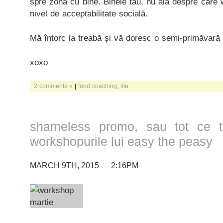
spre zona cu bine. Binele tău, nu ăla despre care w
nivel de acceptabilitate socială.
Mă întorc la treabă și vă doresc o semi-primăvară p
xoxo
2 comments »
|
food coaching
,
life
shameless promo, sau tot ce tr
workshopurile lui easy the peasy
MARCH 9TH, 2015 — 2:16PM