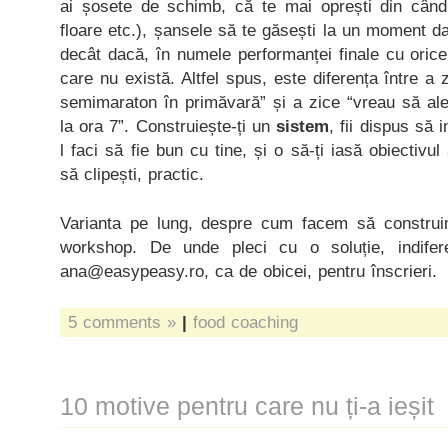
ai șosete de schimb, că te mai oprești din când
floare etc.), șansele să te găsești la un moment da
decât dacă, în numele performanței finale cu orice 
care nu există. Altfel spus, este diferența între a
semimaraton în primăvară” și a zice “vreau să aler
la ora 7”. Construiește-ți un
sistem
, fii dispus să i
l faci să fie bun cu tine, și o să-ți iasă obiectivul
să clipești, practic.
Varianta pe lung, despre cum facem să construi
workshop. De unde pleci cu o soluție, indifer
ana@easypeasy.ro, ca de obicei, pentru înscrieri.
5 comments »
|
food coaching
10 motive pentru care nu ți-a ieșit