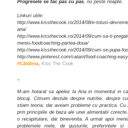
Progresele se fac pas cu pas
, nu peste noapte.
Linkuri utile:
http://www.kissthecook.ro/2014/08/e-totusi-devreme
ana/
http://www.kissthecook.ro/2014/09/cum-sa-ti-pregate
meniu-foodcoaching-partea-doua/
http://www.kissthecook.ro/2014/09/cum-se-pupa-foo
http://www.pinterest.com/catarii/food-coaching-eas
#Cătălina
,
Kiss The Cook
_
M-am hotarat sa apelez la Ana in momentul in ca
blocaj. Citisem destule despre nutritie, despre 
stiam teoria, dar aveam probleme cu practica. Cu 
prin principiile de baza ale unei alimentatii corect
o recapitulare, dar binevenita. A urmat apoi meniu
problemele mele, de gusturile, preferintele si 