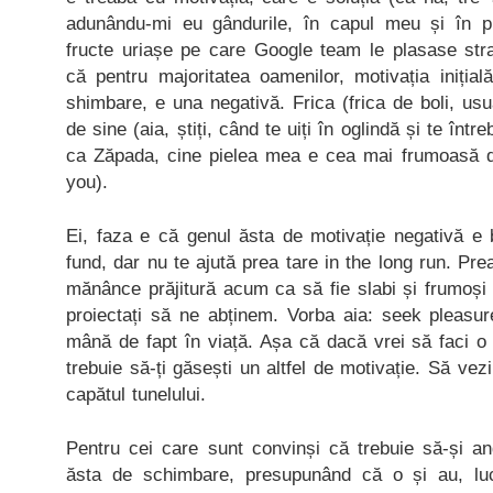
adunându-mi eu gândurile, în capul meu și în pr
fructe uriașe pe care Google team le plasase str
că pentru majoritatea oamenilor, motivația inițial
shimbare, e una negativă. Frica (frica de boli, usu
de sine (aia, știți, când te uiți în oglindă și te înt
ca Zăpada, cine pielea mea e cea mai frumoasă din
you).
Ei, faza e că genul ăsta de motivație negativă e 
fund, dar nu te ajută prea tare in the long run. Prea
mănânce prăjitură acum ca să fie slabi și frumoși
proiectați să ne abținem. Vorba aia: seek pleasur
mână de fapt în viață. Așa că dacă vrei să faci o
trebuie să-ți găsești un altfel de motivație. Să vezi
capătul tunelului.
Pentru cei care sunt convinși că trebuie să-și a
ăsta de schimbare, presupunând că o și au, lu