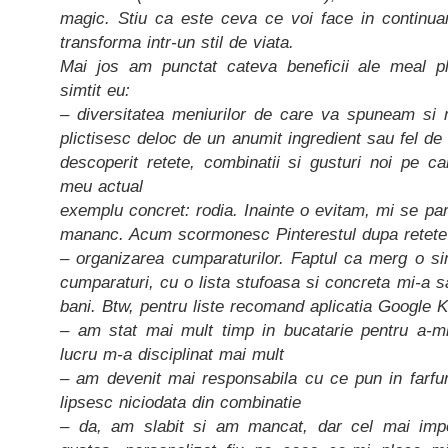
magic. Stiu ca este ceva ce voi face in continua
transforma intr-un stil de viata.
Mai jos am punctat cateva beneficii ale meal p
simtit eu:
– diversitatea meniurilor de care va spuneam si
plictisesc deloc de un anumit ingredient sau fel d
descoperit retete, combinatii si gusturi noi pe c
meu actual
exemplu concret: rodia. Inainte o evitam, mi se p
mananc. Acum scormonesc Pinterestul dupa retete 
– organizarea cumparaturilor. Faptul ca merg o s
cumparaturi, cu o lista stufoasa si concreta mi-a sa
bani. Btw, pentru liste recomand aplicatia Google 
– am stat mai mult timp in bucatarie pentru a-m
lucru m-a disciplinat mai mult
– am devenit mai responsabila cu ce pun in farfur
lipsesc niciodata din combinatie
– da, am slabit si am mancat, dar cel mai imp