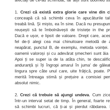
afectați de ce-au schimbat, iar alții sunt doomed să
1.
Crezi că există extra glorie care vine din c
conceapă că să schimbi ceva în apucăturile tal
treabă lină. Și mișto, ea în sine. Dacă nu presupu
reușești să te îmbolnăvești de tristețe in the p
Dacă e ușor, e lipsit de valoare. Drept care, acest
fel de-ți alegi cea mai chinuitoare metodă de 
neapărat, punctul B, de exemplu, metoda voinței. Ș
oamenii valoroși și cu adevărat șmecheri sunt ăia
Apoi ți se super ia de la atâta chin, te descalific
anduranță și îți îngropi amarul în juma’ de gălea
lingura spre câte unul care, uite frățică, poate. 
merită întreaga stimă și prețuire a comisiei pe
absolut nimic.
2.
Crezi că trebuie să ajungi undeva.
Cum zicea
într-un interval setat de timp. În general, foarte r
să schimbi lucruri, că ți-ai și pierdut răbdarea.