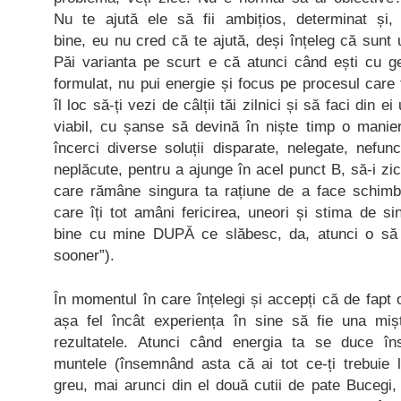
Nu te ajută ele să fii ambițios, determinat și,
bine, eu nu cred că te ajută, deși înțeleg că sunt
Păi varianta pe scurt e că atunci când ești cu g
formulat, nu pui energie și focus pe procesul care
îl loc să-ți vezi de câlții tăi zilnici și să faci din e
viabil, cu șanse să devină în niște timp o manie
încerci diverse soluții disparate, nelegate, nefun
neplăcute, pentru a ajunge în acel punct B, să-i z
care rămâne singura ta rațiune de a face schimb
care îți tot amâni fericirea, uneori și stima de 
bine cu mine DUPĂ ce slăbesc, da, atunci o să f
sooner”).
În momentul în care înțelegi și accepți că de fapt o
așa fel încât experiența în sine să fie una miș
rezultatele. Atunci când energia ta se duce î
muntele (însemnând asta că ai tot ce-ți trebuie 
greu, mai arunci din el două cutii de pate Bucegi, 