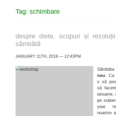
Tag: schimbare
despre diete, scopuri și rezoluț
sâmbătă
JANUARY 11TH, 2016 — 12:43PM
Sâmbăta v
nou
. Ca 
o să pov
să facem
ianuarie,
pe subiec
year re
noastre a