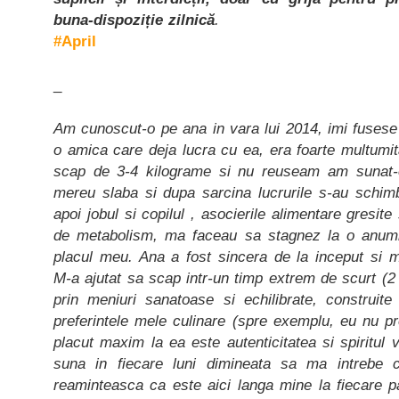
buna-dispoziție zilnică
.
#April
_
Am cunoscut-o pe ana in vara lui 2014, imi fuses
o amica care deja lucra cu ea, era foarte multum
scap de 3-4 kilograme si nu reuseam am sunat-
mereu slaba si dupa sarcina lucrurile s-au schimb
apoi jobul si copilul , asocierile alimentare gresit
de metabolism, ma faceau sa stagnez la o anumi
placul meu. Ana a fost sincera de la inceput si mi
M-a ajutat sa scap intr-un timp extrem de scurt (2 
prin meniuri sanatoase si echilibrate, construite
preferintele mele culinare (spre exemplu, eu nu 
placut maxim la ea este autenticitatea si spiritu
suna in fiecare luni dimineata sa ma intrebe 
reaminteasca ca este aici langa mine la fiecare 