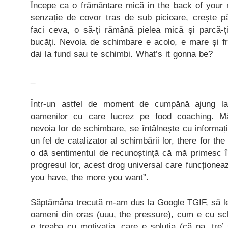
Începe ca o frământare mică in the back of your m
senzație de covor tras de sub picioare, crește 
faci ceva, o să-ți rămână pielea mică și parcă-ți
bucăți. Nevoia de schimbare e acolo, e mare și fri
dai la fund sau te schimbi. What’s it gonna be?
_
Într-un astfel de moment de cumpănă ajung l
oamenilor cu care lucrez pe food coaching. M
nevoia lor de schimbare, se întâlnește cu informaț
un fel de catalizator al schimbării lor, there for th
o dă sentimentul de recunoștință că mă primesc î
progresul lor, acest drog universal care funcționeaz
you have, the more you want”.
Săptămâna trecută m-am dus la Google TGIF, să l
oameni din oraș (uuu, the pressure), cum e cu s
e treaba cu motivația, care e soluția (că na, tre’ 