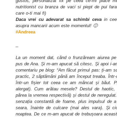
gustos, personalizat fix pe ceea ce-mi place mi
nutritionist cu branza de vaci si piept de pui fa
care o-ti mai fi)
Daca vrei cu adevarat sa schimbi ceva
in ceea
asupra mancarii acum este momentul! 🙂
#Andreea
_
La un moment dat, când o frunzăream aiurea pe 
pus de Ana. Și m-am apucat să citesc. Și apoi i-a
comentariu pe blog: “Am făcut primul pas: ți-am scr
practic, 2 săptămâni până am început treaba. Într-
într-un fișier tot ceea ce am mâncat și băut. Plus
alergat). Cum arătau mesele? Destul de haotic,
părea la vremea respectivă) și destul de neregula
senzația constantă de foame, plus impulsul de a
seara, înainte de culcare (mai ales vara). Și cio
noaptea. De ce m-am apucat de trebușoara aceasta