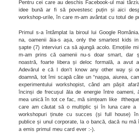
Pentru cei care au deschis Facebook-ul mai târziu
idee bună ar fi să povestesc puțin și aici de
workshop-urile, în care m-am avântat cu totul de pr
Primul s-a întâmplat la biroul lui Google România
na, oamenii ăia-s așa, only the smartest kids i
șapte (7) interviuri ca să ajungă acolo. Emoțiile m
m-am prins că oamenii nu-s doar smart, dar și
noastră, foarte libera și deloc formală, a avut a
Adevărul e că I don’t know any other way și or
doamnă, tot îmi scapă câte un “nașpa, aiurea, cam
experimentului workshopist, când am pășit afară
încinși de frecușul ăla de energie între oameni, 
mea unică în tot ce fac, mă simțeam like #theque
care am căutat să o multiplic și în luna care a 
workshopuri ținute cu succes (și full house) în
publice și unul corporate, la o bancă, dacă nu mă î
a emis primul meu card ever :-).