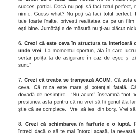
succes parțial. Dacă nu poți să faci totul perfect, 
nimic. Guess what? Nu poți să faci totul perfect. 
tale foarte înalte, privești realitatea ca pe un film 
ești bine. Jumătățile de măsură nu ți-au plăcut nici
6.
Crezi că este ceva în structura ta interioară 
unde vrei
. La momentul oportun, ăla în care lucrur
sertar polița ta de asigurare în caz de eșec și 
sunt.”
7.
Crezi că treaba se tranșează ACUM
. Că asta 
ceva. Că miza este mare și potențial fatală. 
dovadă de nesimțire. “Nu acum” înseamnă “not no
presiunea asta pentru că nu vrei să fii genul ăla l
știe că se complace. Vrei să ieși din borș. Vrei să 
8.
Crezi că schimbarea în farfurie e o luptă.
P
întrebi dacă o să te mai întorci acasă, la nevastă