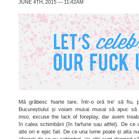
JUNE 4TH, 2015 — 11:42AM
Mă grăbesc foarte tare, într-o oră tre’ să fiu, p
Bucureștiului și voiam musai musai să apuc să 
mso, excuse the lack of foreplay, dar avem treab
în calea schimbării (în farfurie sau altfel). De ce 
alte ori e epic fail. De ce una lume poate și alta 