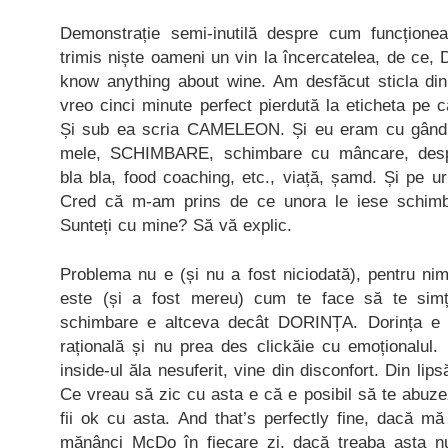
Demonstrație semi-inutilă despre cum funcțione
trimis niște oameni un vin la încercatelea, de ce, D
know anything about wine. Am desfăcut sticla di
vreo cinci minute perfect pierdută la eticheta pe 
Și sub ea scria CAMELEON. Și eu eram cu gândur
mele, SCHIMBARE, schimbare cu mâncare, de
bla bla, food coaching, etc., viață, șamd. Și pe 
Cred că m-am prins de ce unora le iese schimba
Sunteți cu mine? Să vă explic.
Problema nu e (și nu a fost niciodată), pentru n
este (și a fost mereu) cum te face să te sim
schimbare e altceva decât DORINȚA. Dorința e te
rațională și nu prea des clickăie cu emoționalul
inside-ul ăla nesuferit, vine din disconfort. Din lip
Ce vreau să zic cu asta e că e posibil să te abuz
fii ok cu asta. And that’s perfectly fine, dacă m
mănânci McDo în fiecare zi, dacă treaba asta nu