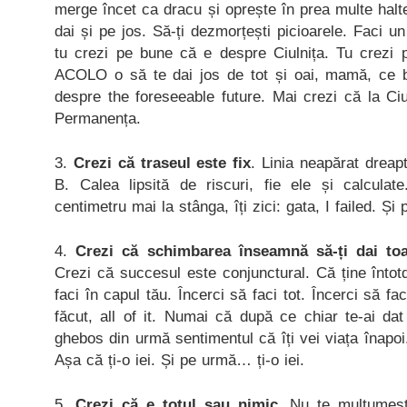
merge încet ca dracu și oprește în prea multe halte
dai și pe jos. Să-ți dezmorțești picioarele. Faci u
tu crezi pe bune că e despre Ciulnița. Tu crezi
ACOLO o să te dai jos de tot și oai, mamă, ce bi
despre the foreseeable future. Mai crezi că la Ciul
Permanența.
3.
Crezi că traseul este fix
. Linia neapărat dreap
B. Calea lipsită de riscuri, fie ele și calcula
centimetru mai la stânga, îți zici: gata, I failed. Ș
4.
Crezi că schimbarea înseamnă să-ți dai toat
Crezi că succesul este conjunctural. Că ține înto
faci în capul tău. Încerci să faci tot. Încerci să fa
făcut, all of it. Numai că după ce chiar te-ai dat
ghebos din urmă sentimentul că îți vei viața înapoi.
Așa că ți-o iei. Și pe urmă… ți-o iei.
5.
Crezi că e totul sau nimic
. Nu te mulțumeșt