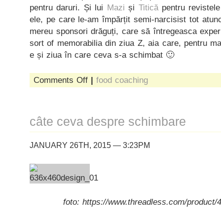
pentru daruri. Și lui
Mazi
și
Titică
pentru revistel
ele, pe care le-am împărțit semi-narcisist tot atu
mereu sponsori drăguți, care să întregeasca expe
sort of memorabilia din ziua Z, aia care, pentru ma
e și ziua în care ceva s-a schimbat 🙂
on
Comments Off
|
food coaching
shameless
promo,
sau
tot
câte ceva despre schimbare
ce
tre’
să
JANUARY 26TH, 2015 — 3:23PM
știi
despre
workshopurile
lui
easy
the
foto: https://www.threadless.com/product
peasy