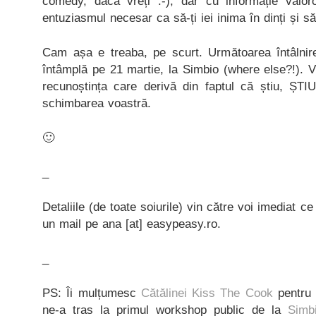
comedy, dacă vreți :-), dar cu informație valor
entuziasmul necesar ca să-ți iei inima în dinți și s
Cam așa e treaba, pe scurt. Următoarea întâlni
întâmplă pe 21 martie, la Simbio (where else?!). V
recunoștința care derivă din faptul că știu, ȘTI
schimbarea voastră.
🙂
_
Detaliile (de toate soiurile) vin către voi imediat ce 
un mail pe ana [at] easypeasy.ro.
_
PS: Îi mulțumesc
Cătălinei Kiss The Cook
pentru 
ne-a tras la primul workshop public de la
Simb