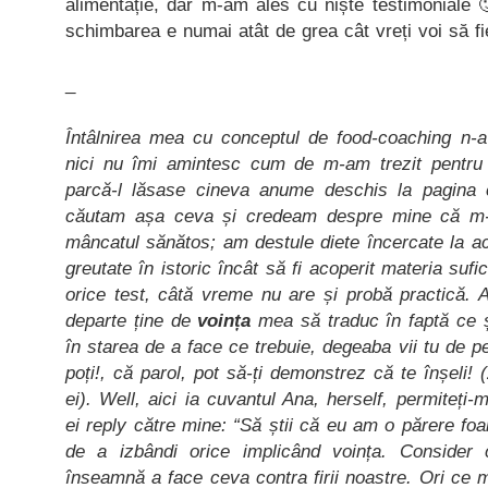
alimentație, dar m-am ales cu niște testimoniale 🙂
schimbarea e numai atât de grea cât vreți voi să fi
_
Întâlnirea mea cu conceptul de food-coaching n-a 
nici nu îmi amintesc cum de m-am trezit pentru 
parcă-l lăsase cineva anume deschis la pagina c
căutam așa ceva și credeam despre mine că m
mâncatul sănătos; am destule diete încercate la acti
greutate în istoric încât să fi acoperit materia sufi
orice test, câtă vreme nu are și probă practică. 
departe ține de
voința
mea să traduc în faptă ce 
în starea de a face ce trebuie, degeaba vii tu de p
poți!, că parol, pot să-ți demonstrez că te înșeli!
ei). Well, aici ia cuvantul Ana, herself, permiteți-
ei reply către mine: “Să știi că eu am o părere fo
de a izbândi orice implicând voința. Consider
înseamnă a face ceva contra firii noastre. Ori ce