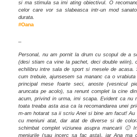
si ma stimula sa imi ating obiectivul. O
recomand 
celor care vor sa slabeasca intr-un mod sanato
durata.
#Oana
_
Personal, nu am pornit la drum cu scopul de a s
(desi stiam ca vine la pachet, deci double wiiin),
echilibru intre sala de sport si mesele de acas
cum trebuie, ajunsesem sa mananc ca o vrabiuta i
principal mese foarte seci, anoste (vesnicul p
aruncata pe acolo), sa renunt complet la cine din
acum, privind in urma, imi scapa. Evident ca nu
toata treaba asta asa ca la recomandarea unei pr
m-am hotarat sa ii scriu Anei si bine am facut! Au
cu meniuni atat, dar atat de diverse si de colo
schimbat complet viziunea asupra mancarii 🙂 In
meniurile (sau incerc sa fac asta), iar Ana ma c