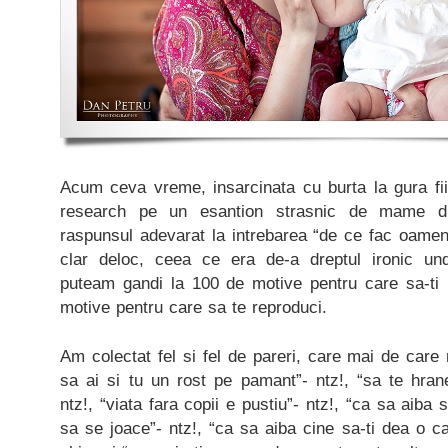
Acum ceva vreme, insarcinata cu burta la gura f
research pe un esantion strasnic de mame d
raspunsul adevarat la intrebarea “de ce fac oamen
clar deloc, ceea ce era de-a dreptul ironic u
puteam gandi la 100 de motive pentru care sa-ti i
motive pentru care sa te reproduci.
Am colectat fel si fel de pareri, care mai de care
sa ai si tu un rost pe pamant”- ntz!, “sa te hranes
ntz!, “viata fara copii e pustiu”- ntz!, “ca sa aiba
sa se joace”- ntz!, “ca sa aiba cine sa-ti dea o c