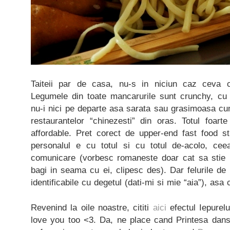
Taiteii par de casa, nu-s in niciun caz ceva 
Legumele din toate mancarurile sunt crunchy, cu 
nu-i nici pe departe asa sarata sau grasimoasa cu
restaurantelor “chinezesti” din oras. Totul foart
affordable. Pret corect de upper-end fast food stuf
personalul e cu totul si cu totul de-acolo, c
comunicare (vorbesc romaneste doar cat sa stie 
bagi in seama cu ei, clipesc des). Dar felurile d
identificabile cu degetul (dati-mi si mie “aia”), asa 
Revenind la oile noastre, cititi
aici
efectul Iepurel
love you too <3. Da, ne place cand Printesa danse