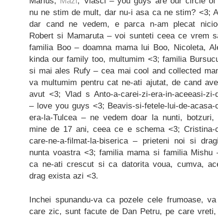
Marius,
Mazi
, Vlasci – you guys are our circle of
nu ne stim de mult, dar nu-i asa ca ne stim? <3; 
dar cand ne vedem, e parca n-am plecat nicio
Robert si Mamaruta – voi sunteti ceea ce vrem 
familia Boo – doamna mama lui Boo, Nicoleta, Ale
kinda our family too, multumim <3; familia Bursucu
si mai ales Rufy – cea mai cool and collected m
va multumim pentru cat ne-ati ajutat, de cand a
avut <3; Vlad s Anto-a-carei-zi-era-in-aceeasi-zi-d
– love you guys <3; Beavis-si-fetele-lui-de-acasa-
era-la-Tulcea – ne vedem doar la nunti, botzuri, 
mine de 17 ani, ceea ce e schema <3; Cristina-c
care-ne-a-filmat-la-biserica – prieteni noi si dr
nunta voastra <3; familia mama si familia Mishu 
ca ne-ati crescut si ca datorita voua, cumva, a
drag exista azi <3.
Inchei spunandu-va ca pozele cele frumoase, va 
care zic, sunt facute de Dan Petru, pe care vreti, 