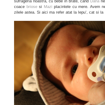
sufrageria noastra, cu bebe in brate, cand
Dana
ne 
coace
briose
si
Mazi
placintele cu mere. Avem ne
zilele astea. Si aici ma refer atat la Iepu’, cat si l