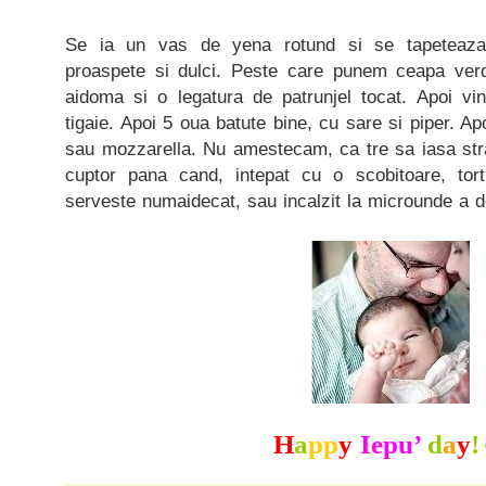
Se ia un vas de yena rotund si se tapeteaza 
proaspete si dulci. Peste care punem ceapa verd
aidoma si o legatura de patrunjel tocat. Apoi vin
tigaie. Apoi 5 oua batute bine, cu sare si piper. Ap
sau mozzarella. Nu amestecam, ca tre sa iasa strat
cuptor pana cand, intepat cu o scobitoare, to
serveste numaidecat, sau incalzit la microunde a 
H
a
pp
y
Iepu’
d
a
y
!