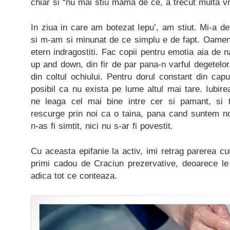
chiar si “nu mai stiu mama de ce, a trecut multa v
In ziua in care am botezat Iepu’, am stiut. Mi-a dev
si m-am si minunat de ce simplu e de fapt. Oameni
etern indragostiti. Fac copii pentru emotia aia de na
up and down, din fir de par pana-n varful degetelor
din coltul ochiului. Pentru dorul constant din capu
posibil ca nu exista pe lume altul mai tare. Iubi
ne leaga cel mai bine intre cer si pamant, si 
rescurge prin noi ca o taina, pana cand suntem 
n-as fi simtit, nici nu s-ar fi povestit.
Cu aceasta epifanie la activ, imi retrag parerea cum
primi cadou de Craciun prezervative, deoarece le
adica tot ce conteaza.