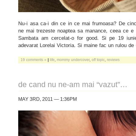
Nu-i asa ca-i din ce in ce mai frumoasa? De cinci
ne mai trezeste noaptea sa manance, ceea ce e f
Sambata am cercelat-o for good. Si pe 19 iun
adevarat Lorelai Victoria. Si maine fac un rulou d
19 comments »
|
life
,
mommy undercover
,
off topic
,
reviews
de cand nu ne-am mai “vazut”…
MAY 3RD, 2011 — 1:36PM