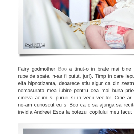
Fairy godmother
Boo
a tinut-o in brate mai bine
rupe de spate, n-as fi putut, jur!). Timp in care Iepu
elfa hipnotizanta, deoarece stiu sigur ca din zestr
nemasurata mea iubire pentru cea mai buna pri
cineva acum si pururi si in vecii vecilor. Cine a
ne-am cunoscut eu si Boo ca o sa ajunga sa recit
invidia Andreei Esca la botezul copilului meu facu