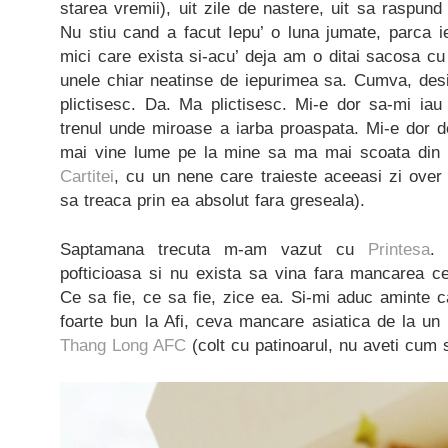
starea vremii), uit zile de nastere, uit sa raspun
Nu stiu cand a facut Iepu’ o luna jumate, parca ie
mici care exista si-acu’ deja am o ditai sacosa cu 
unele chiar neatinse de iepurimea sa. Cumva, desi
plictisesc. Da. Ma plictisesc. Mi-e dor sa-mi i
trenul unde miroase a iarba proaspata. Mi-e dor d
mai vine lume pe la mine sa ma mai scoata din r
Cartitei
, cu un nene care traieste aceeasi zi over
sa treaca prin ea absolut fara greseala).
Saptamana trecuta m-am vazut cu
Printesa
.
pofticioasa si nu exista sa vina fara mancarea c
Ce sa fie, ce sa fie, zice ea. Si-mi aduc aminte 
foarte bun la Afi, ceva mancare asiatica de la un
Thang Long AFC
(colt cu patinoarul, nu aveti cum s