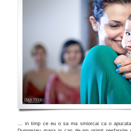
… in timp ce eu o sa ma smiorcai ca o apucata
Dumnezeu mana in cap de-am primit nesfarsite c