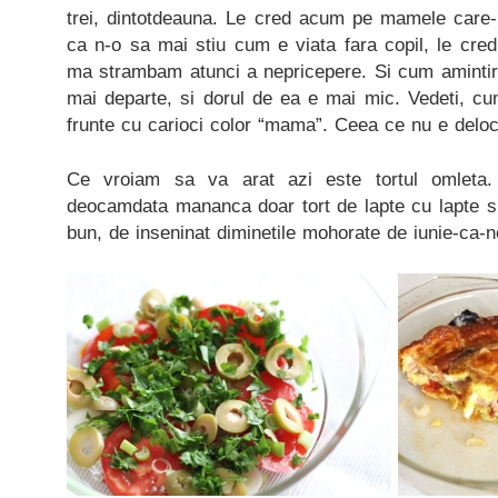
trei, dintotdeauna. Le cred acum pe mamele care
ca n-o sa mai stiu cum e viata fara copil, le cre
ma strambam atunci a nepricepere. Si cum amintirea
mai departe, si dorul de ea e mai mic. Vedeti, cu
frunte cu carioci color “mama”. Ceea ce nu e deloc
Ce vroiam sa va arat azi este tortul omleta.
deocamdata mananca doar tort de lapte cu lapte si
bun, de inseninat diminetile mohorate de iunie-ca-n