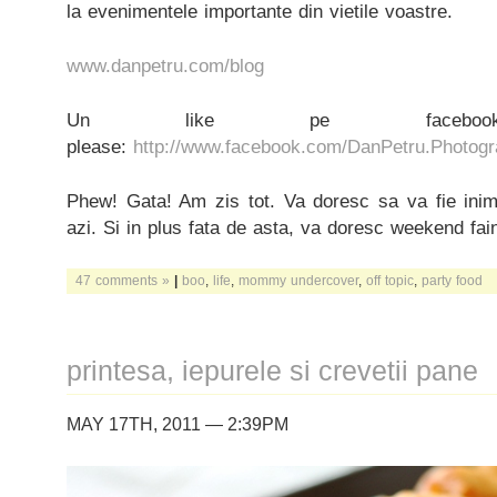
la evenimentele importante din vietile voastre.
www.danpetru.com/blog
Un like pe faceb
please:
http://www.facebook.com/DanPetru.Photog
Phew! Gata! Am zis tot. Va doresc sa va fie ini
azi. Si in plus fata de asta, va doresc weekend fai
47 comments »
|
boo
,
life
,
mommy undercover
,
off topic
,
party food
printesa, iepurele si crevetii pane
MAY 17TH, 2011 — 2:39PM