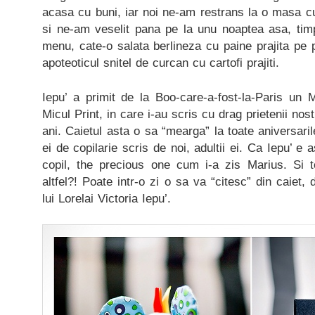
acasa cu buni, iar noi ne-am restrans la o masa c
si ne-am veselit pana pe la unu noaptea asa, tim
menu, cate-o salata berlineza cu paine prajita pe p
apoteoticul snitel de curcan cu cartofi prajiti.
Iepu’ a primit de la Boo-care-a-fost-la-Paris un 
Micul Print, in care i-au scris cu drag prietenii nos
ani. Caietul asta o sa “mearga” la toate aniversaril
ei de copilarie scris de noi, adultii ei. Ca Iepu’ 
copil, the precious one cum i-a zis Marius. Si 
altfel?! Poate intr-o zi o sa va “citesc” din caiet
lui Lorelai Victoria Iepu’.