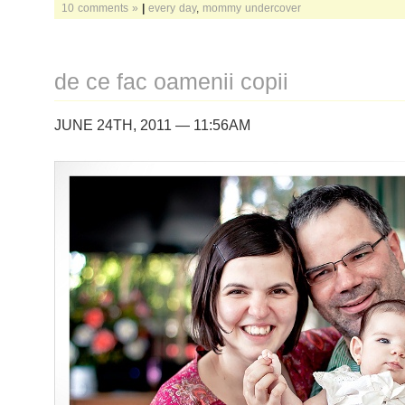
10 comments »
|
every day
,
mommy undercover
de ce fac oamenii copii
JUNE 24TH, 2011 — 11:56AM