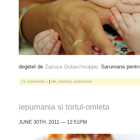
degetel de
Zazuza Gulaschsuppe
. Sarumana pentr
21 comments »
|
life
,
mommy undercover
iepumania si tortul-omleta
JUNE 30TH, 2011 — 12:51PM