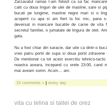
Zarzavatul ramas l-am folosit ca sa fac mancar
calit cu doua linguri de ulei de masline, sare si p
bucati pe lungime, masline negre mari si o li
acoperit cu apa si am fiert la foc mic, pana s
deversat in mancare bucatile de carne de vita fia
secretul familiei, o jumatate de lingura de otet. A
gata.
Nu a fost chiar din saracie, dar uite ca dintr-o bu
vreo patru portii de supa si doua portii zdravene 
De mentionat ca tot acest exercitiu tehnico-tactic
noastra aseara, incepand cu orele 23:00, cand 
mai aveam somn. Acum… am.
10 comments »
|
every day
vita cu telina si taitei de orez