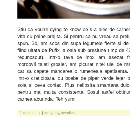
Stiu ca you’re dying to know ce s-a ales de carne
vita cu paine prajita. Si pentru ca nu vreau sa pr
spun. So, am scos din supa legumele fierte si de
fiind uitata de Pufix la oala sub presiune timp de 
recunoscut). Intr-o tava de inox am asezat fru
morcovii taiati grosier, am picurat nitel ulei de m
cat sa capete mancarea o rumeneala apetisanta. 
intr-o craticioara, cu boabe de piper verde lejer
soia si ceva coniac. Plus nelipsita smantana dulc
pentru mai multa consistenta. Sosul astfel obtinu
carnea aburinda. Teh yum!
1 comment »
|
every day
,
favorites