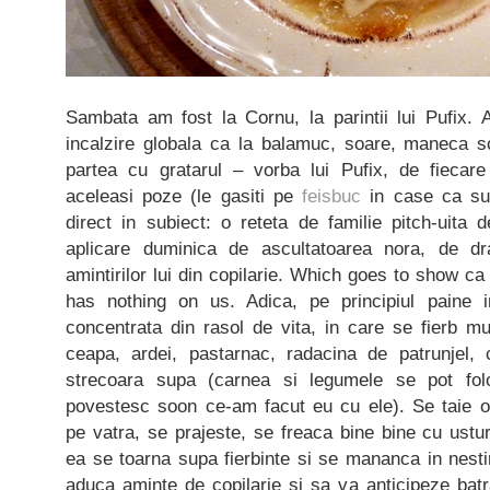
Sambata am fost la Cornu, la parintii lui Pufix.
incalzire globala ca la balamuc, soare, maneca s
partea cu gratarul – vorba lui Pufix, de fiec
aceleasi poze (le gasiti pe
feisbuc
in case ca sunt
direct in subiect: o reteta de familie pitch-uit
aplicare duminica de ascultatoarea nora, de dra
amintirilor lui din copilarie. Which goes to show c
has nothing on us. Adica, pe principiul paine
concentrata din rasol de vita, in care se fierb mu
ceapa, ardei, pastarnac, radacina de patrunjel, 
strecoara supa (carnea si legumele se pot fol
povestesc soon ce-am facut eu cu ele). Se taie o
pe vatra, se prajeste, se freaca bine bine cu ustu
ea se toarna supa fierbinte si se mananca in nest
aduca aminte de copilarie si sa va anticipeze bat