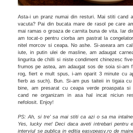
Asta-i un pranz numai din resturi. Mai stiti cand
vacuta? Pai din bucata mare de rasol pe care am
mai ramas o groaza de carnita buna de vita. Iar din
am tocat-o pentru ciorba am pastrat la congelat
nitel morcov si ceapa. No ashe. Si-aseara am cali
iute, in putin ulei de masline, am adaugat carnea
lingurita de chilli si niste condiment chinezesc fiv
frumos pe astea, am adaugat sos de soia si-am fie
rog, fiert e mult spus, i-am oparit 3 minute cu a
fierb as such). Bun. Si-am pus taiteii in tigaia 
bine, am presarat cu ceapa verde proaspata si g
cand ne organizam in asa hal incat niciun r
nefolosit. Enjoy!
PS: Ah, si tre’ sa mai stiti ca azi o sa ma intal
Yes, lucky me! Deci daca aveti intrebari pentru e
interviul se publica in editia easypeasy.ro de main