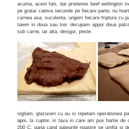
acuma, acest fals, dar prietenos beef wellington inc
pe gratar cateva secunde pe fiecare parte, nu foa
carnea asa, suculenta. ungem fiecare friptura cu pa
taiem in doua sau trei. decupam appoi doua patr
sub carne, iar alta, desigur, peste.
sigilam, glazuram cu ou si repetam operatiunea pa
apoi, la cuptor, in tava in care am pus hartie de
200 C, pana cand pateurile noastre se umfla si de