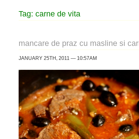
Tag: carne de vita
mancare de praz cu masline si car
JANUARY 25TH, 2011 — 10:57AM