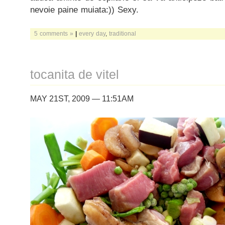
nevoie paine muiata:)) Sexy.
5 comments »
|
every day
,
traditional
tocanita de vitel
MAY 21ST, 2009 — 11:51AM