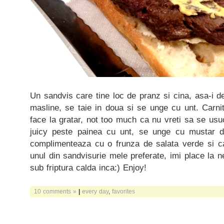
Un sandvis care tine loc de pranz si cina, asa-i de
masline, se taie in doua si se unge cu unt. Carnita
face la gratar, not too much ca nu vreti sa se us
juicy peste painea cu unt, se unge cu mustar 
complimenteaza cu o frunza de salata verde si cat
unul din sandvisurie mele preferate, imi place la 
sub friptura calda inca:) Enjoy!
10 comments »
|
every day
,
favorites