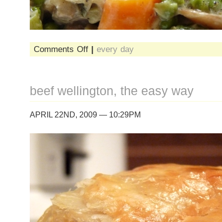
on
Comments Off
|
every day
tocanita
de
vitel
beef wellington, the easy way
APRIL 22ND, 2009 — 10:29PM