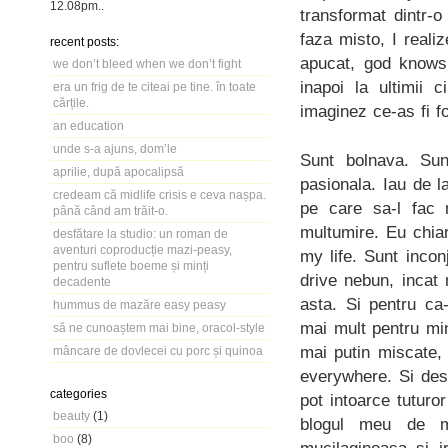
12.08pm
..
transformat dintr-o
faza misto, I real
recent posts:
apucat, god knows 
we don’t bleed when we don’t fight
inapoi la ultimii 
era un frig de te citeai pe tine. în toate
cărțile.
imaginez ce-as fi f
an education
unde s-a ajuns, dom’le
Sunt bolnava. Su
aprilie, după apocalipsă
pasionala. Iau de la
credeam că midlife crisis e ceva nașpa.
pe care sa-l fac 
până când am trăit-o.
multumire. Eu chiar
desfătare la studio: un roman de
aventuri coproducție mazi-peasy,
my life. Sunt inco
pentru suflete boeme și minți
drive nebun, incat
decadente
asta. Si pentru ca
hummus de mazăre easy peasy
mai mult pentru mi
să ne cunoaștem mai bine, oracol-style
mai putin miscate,
mâncare de dovlecei cu porc și quinoa
everywhere. Si des
categories
pot intoarce tutur
beauty
(1)
blogul meu de ma
boo
(8)