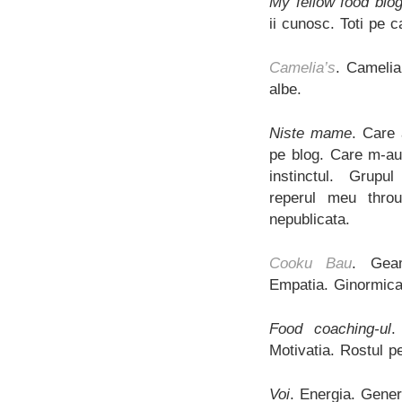
My fellow food blo
ii cunosc. Toti pe 
Camelia’s
. Camelia
albe.
Niste mame
. Care 
pe blog. Care m-au
instinctul. Grupu
reperul meu throu
nepublicata.
Cooku Bau
. Geam
Empatia. Ginormica
Food coaching-ul
.
Motivatia. Rostul p
Voi
. Energia. Genero