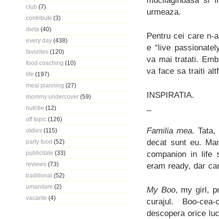
mucilaginoasa si i
club
(7)
urmeaza.
contributii
(3)
dieta
(40)
Pentru cei care n-a
every day
(438)
e “live passionatel
favorites
(120)
va mai tratati. Emb
food coaching
(10)
va face sa traiti altf
life
(197)
meal planning
(27)
INSPIRATIA.
mommy undercover
(59)
_
nutritie
(12)
off topic
(126)
Familia mea.
Tata, 
oldies
(115)
decat sunt eu. Ma
party food
(52)
companion in life 
publicitate
(33)
reviews
(73)
eram ready, dar ca
traditional
(52)
umanitare
(2)
My Boo
, my girl, 
vacante
(4)
curajul. Boo-cea-
descopera orice luc