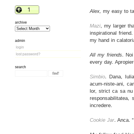
Alex,
my easy to ta
archive
Mazi
, my larger tha
inspirational frien
my hand in calatori
admin
login
All my friends
. Noi
lost password?
every day. Apropier
search
Simbio
. Dana, Iuli
acum-niste-ani, ca
lor, strict ca sa n
responsabilitatea, 
incredere.
Cookie Jar
. Anca. “