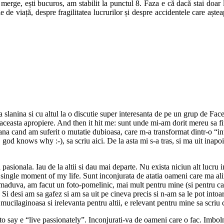
, ești bucuros, am stabilit la punctul 8. Faza e că dacă stai doar la p
ecție de viață, despre fragilitatea lucrurilor și despre accidentele care aș
slanina si cu altul la o discutie super interesanta de pe un grup de Fac
aceasta apropiere. And then it hit me: sunt unde mi-am dorit mereu sa fi
ana cand am suferit o mutatie dubioasa, care m-a transformat dintr-o “int
od knows why :-), sa scriu aici. De la asta mi s-a tras, si ma uit inapoi
sionala. Iau de la altii si dau mai departe. Nu exista niciun alt lucru i
y single moment of my life. Sunt inconjurata de atatia oameni care ma a
n maduva, am facut un foto-pomelinic, mai mult pentru mine (si pentru c
desi am sa gafez si am sa uit pe cineva precis si n-am sa le pot intoar
cilaginoasa si irelevanta pentru altii, e relevant pentru mine sa scriu
to say e “live passionately”. Inconjurati-va de oameni care o fac. Imboln