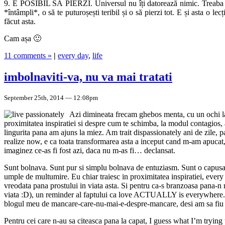
9. E POSIBIL SĂ PIERZI. Universul nu îți datorează nimic. Treaba merge
*întâmpli*, o să te puturoșești teribil și o să pierzi tot. E și asta o l
făcut asta.
Cam așa 🙂
11 comments »
|
every day
,
life
imbolnaviti-va, nu va mai tratati
September 25th, 2014 — 12:08pm
Azi dimineata frecam ghebos menta, cu un ochi la 
proximitatea inspiratiei si despre cum te schimba, la modul contagios, 
lingurita pana am ajuns la miez. Am trait dispassionately ani de zile, p
realize now, e ca toata transformarea asta a inceput cand m-am apucat, g
imaginez ce-as fi fost azi, daca nu m-as fi… declansat.
Sunt bolnava. Sunt pur si simplu bolnava de entuziasm. Sunt o capusa pa
umple de multumire. Eu chiar traiesc in proximitatea inspiratiei, ever
vreodata pana prostului in viata asta. Si pentru ca-s branzoasa pana-
viata :D), un reminder al faptului ca love ACTUALLY is everywhere. Si 
blogul meu de mancare-care-nu-mai-e-despre-mancare, desi am sa fiu mu
Pentru cei care n-au sa citeasca pana la capat, I guess what I’m trying 