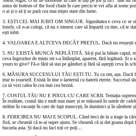
Silent Night. O să fie momente în care te uiți pe jos și zici “uite un f
astea de bottom of the food chain în care precis te vei afla at some poin
o ai și o să ți se pară cea mai mișto stare din lume.
3. EȘTI CEL MAI IUBIT OM SINGUR. Sigurătatea e ceva ce se simte gr
lonely, că n-ai colegi, că nu e nimeni care să împartă cu tine, că te da
ești iubit.
4. VALOAREA E ALTCEVA DECÂT PREȚUL. Dacă nu reușești să dai mai d
5. NU EXISTĂ MUNCĂ NEPLĂTITĂ. Să-ți pui la bătaie capul, resursele,
ceva îngrozitor de mișto mi s-a întâmplat, aparent, fără legătură. Și o s
yours to give? Fă-o fără să stai pe gânduri și fără să aștepți ceva în sch
6. MĂSURA SUCCESULUI TĂU EȘTI TU. Tu ca om, așa. Dacă faci treaba
true to yourself. Există în tine o lanternă cu baterii eterne. Succesul 
ca să vezi calea în cea mai cea beznă.
7. COSTUL TĂU NU E PIXUL CU CARE SCRII. Tentația supremă atunci cân
În realitate, costul tău e mult mai mare și se măsoară în sutele de cafel
străine în vacanțe în care de fapt muncești, în duminici și în sâmbete și
8. FERICIREA NU MAI E SCOPUL. Când treci de la a trage la căruță în sco
fixă, se cheamă că te-ai super ajuns. Se cheamă că ai dat goana după feri
bucuria asta. Și dacă nu faci toți ce poți…