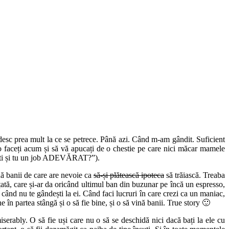
ndesc prea mult la ce se petrece. Până azi. Când m-am gândit. Suficient
e o faceți acum și să vă apucați de o chestie pe care nici măcar mamele
sești și tu un job ADEVĂRAT?”).
 banii de care are nevoie ca
să-și plătească ipoteca
să trăiască. Treaba
țată, care și-ar da oricând ultimul ban din buzunar pe încă un espresso,
când nu te gândești la ei. Când faci lucruri în care crezi ca un maniac,
e în partea stângă și o să fie bine, și o să vină banii. True story 🙂
bly. O să fie uși care nu o să se deschidă nici dacă bați la ele cu