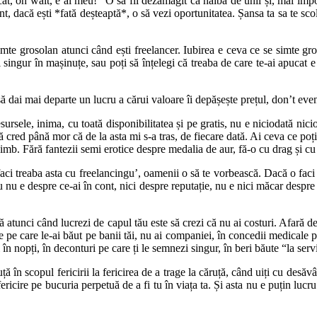
icat, oh wait, e al meu!” O să fii dezamăgit ca naiba de unii și, mai imp
t, dacă ești *fată deșteaptă*, o să vezi oportunitatea. Șansa ta sa te scoli
osolan atunci când ești freelancer. Iubirea e ceva ce se simte grosol
i singur în mașinuțe, sau poți să înțelegi că treaba de care te-ai apucat 
eparte un lucru a cărui valoare îi depășește prețul, don’t even bo
 inima, cu toată disponibilitatea și pe gratis, nu e niciodată nicio
ă cred până mor că de la asta mi s-a tras, de fiecare dată. Ai ceva ce poț
imb. Fără fantezii semi erotice despre medalia de aur, fă-o cu drag și cu c
 asta cu freelancingu’, oamenii o să te vorbească. Dacă o faci mai 
tău nu e despre ce-ai în cont, nici despre reputație, nu e nici măcar despr
d lucrezi de capul tău este să crezi că nu ai costuri. Afară de pixul
e pe care le-ai băut pe banii tăi, nu ai companiei, în concedii medicale p
 în nopți, în deconturi pe care ți le semnezi singur, în beri băute “la ser
pul fericirii la fericirea de a trage la căruță, când uiți cu desăvârșir
cire pe bucuria perpetuă de a fi tu în viața ta. Și asta nu e puțin lucru. 