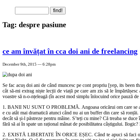
Tag: despre pasiune
ce am învățat în cca doi ani de freelancing
December 9th, 2015 — 6:28pm
Se fac acuș doi ani de când muncesc pe cont propriu [yep, its been tha
cât să-mi extrag niște lecții de viață pe care am zis să le împărtășes
voastre să n-o-nțeleagă (în acest mod simplu înlocuind orice pauză d
1. BANII NU SUNT O PROBLEMĂ. Angoasa oricărui om care se aruncă-n
e cu atât mai dramatică atunci când nu ai un buffer din care să ronțăi.
decât să și-l păstreze pentru mâine. S’teți cu mine? Că treaba se duce 
fără să ai în spate un rațional mânat de posibilitatea câștigului. Ilogic?
2. EXISTĂ LIBERTATE ÎN ORICE EȘEC. Când te apuci să faci o treabă 