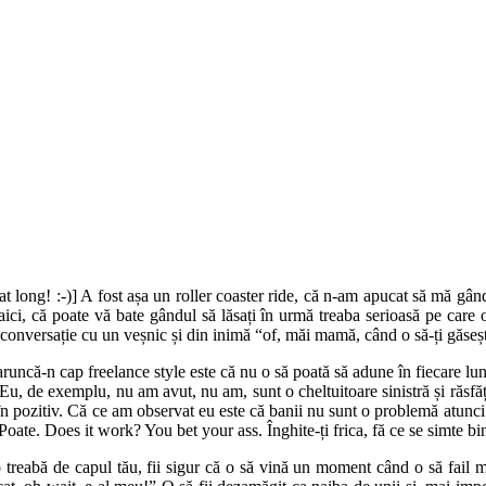
t long! :-)] A fost așa un roller coaster ride, că n-am apucat să mă gâ
c aici, că poate vă bate gândul să lăsați în urmă treaba serioasă pe car
e conversație cu un veșnic și din inimă “of, măi mamă, când o să-ți gă
 cap freelance style este că nu o să poată să adune în fiecare lună
 Eu, de exemplu, nu am avut, nu am, sunt o cheltuitoare sinistră și răsfă
în pozitiv. Că ce am observat eu este că banii nu sunt o problemă atunci 
 Poate. Does it work? You bet your ass. Înghite-ți frica, fă ce se simte bin
de capul tău, fii sigur că o să vină un moment când o să fail misera