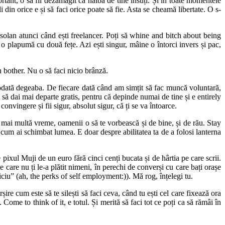
ortant, o să fii dezamăgit ca naiba de tine însuți. Și în toate momentele
 din orice e și să faci orice poate să fie. Asta se cheamă libertate. O s-
an atunci când ești freelancer. Poți să whine and bitch about being
e o plapumă cu două fețe. Azi ești singur, mâine o întorci invers și pac,
ther. Nu o să faci nicio brânză.
dată degeaba. De fiecare dată când am simțit să fac muncă voluntară,
i să dai mai departe gratis, pentru că depinde numai de tine și e entirely
onvingere și fii sigur, absolut sigur, că ți se va întoarce.
multă vreme, oamenii o să te vorbească și de bine, și de rău. Stay
e cum ai schimbat lumea. E doar despre abilitatea ta de a folosi lanterna
 Muji de un euro fără cinci cenți bucata și de hârtia pe care scrii.
e care nu ți le-a plătit nimeni, în perechi de converși cu care bați orașe
viciu” (ah, the perks of self employment:)). Mă rog, înțelegi tu.
e cum este să te silești să faci ceva, când tu ești cel care fixează ora
Come to think of it, e totul. Și merită să faci tot ce poți ca să rămâi în