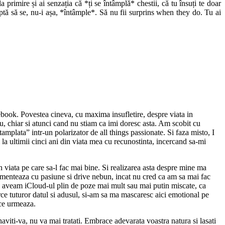
rimire și ai senzația că *ți se întâmplă* chestii, că tu însuți te doar
teaptă să se, nu-i așa, *întâmple*. Să nu fii surprins when they do. Tu ai
ebook. Povestea cineva, cu maxima insufletire, despre viata in
u, chiar si atunci cand nu stiam ca imi doresc asta. Am scobit cu
amplata” intr-un polarizator de all things passionate. Si faza misto, I
 la ultimii cinci ani din viata mea cu recunostinta, incercand sa-mi
n viata pe care sa-l fac mai bine. Si realizarea asta despre mine ma
limenteaza cu pasiune si drive nebun, incat nu cred ca am sa mai fac
a aveam iCloud-ul plin de poze mai mult sau mai putin miscate, ca
ce tuturor datul si adusul, si-am sa ma mascaresc aici emotional pe
 ce urmeaza.
aviti-va, nu va mai tratati. Embrace adevarata voastra natura si lasati