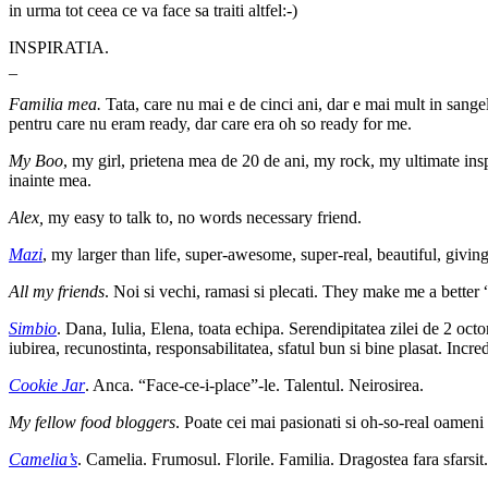
in urma tot ceea ce va face sa traiti altfel:-)
INSPIRATIA.
_
Familia mea.
Tata, care nu mai e de cinci ani, dar e mai mult in san
pentru care nu eram ready, dar care era oh so ready for me.
My Boo
, my girl, prietena mea de 20 de ani, my rock, my ultimate ins
inainte mea.
Alex,
my easy to talk to, no words necessary friend.
Mazi
, my larger than life, super-awesome, super-real, beautiful, giving
All my friends
. Noi si vechi, ramasi si plecati. They make me a better
Simbio
. Dana, Iulia, Elena, toata echipa. Serendipitatea zilei de 2 oc
iubirea, recunostinta, responsabilitatea, sfatul bun si bine plasat. Incr
Cookie Jar
. Anca. “Face-ce-i-place”-le. Talentul. Neirosirea.
My fellow food bloggers
. Poate cei mai pasionati si oh-so-real oameni
Camelia’s
. Camelia. Frumosul. Florile. Familia. Dragostea fara sfarsit