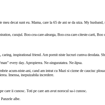
gele meu decat sunt eu. Mama, care la 65 de ani se da utza. My husband,
piration, curajul. Boo-cea-care-alearga, Boo-cea-care-citeste-carti, Boo
, caring, inspirational friend. Am pornit niste lucruri cumva deodata. Sh
 “man” every day. Apropierea. Ne-singuratatea. Ne-lipsa.
tombrie acum-niste-ani, cand am intrat cu Mazi si cizme de cauciuc plouate
ederea. Imensa, inepuizabila incredere.
 pe care ii cunosc. Toti pe care am avut norocul sa-i cunosc.
. Panzele albe.