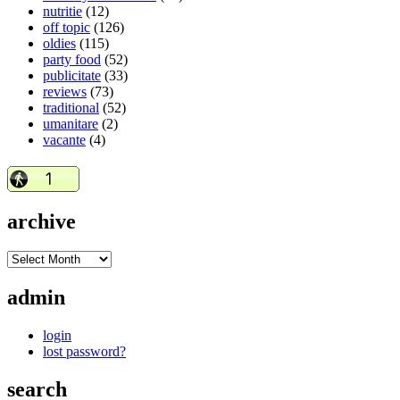
nutritie
(12)
off topic
(126)
oldies
(115)
party food
(52)
publicitate
(33)
reviews
(73)
traditional
(52)
umanitare
(2)
vacante
(4)
archive
admin
login
lost password?
search