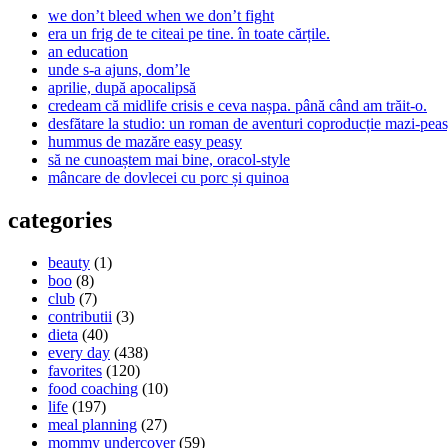
we don’t bleed when we don’t fight
era un frig de te citeai pe tine. în toate cărțile.
an education
unde s-a ajuns, dom’le
aprilie, după apocalipsă
credeam că midlife crisis e ceva nașpa. până când am trăit-o.
desfătare la studio: un roman de aventuri coproducție mazi-peas
hummus de mazăre easy peasy
să ne cunoaștem mai bine, oracol-style
mâncare de dovlecei cu porc și quinoa
categories
beauty
(1)
boo
(8)
club
(7)
contributii
(3)
dieta
(40)
every day
(438)
favorites
(120)
food coaching
(10)
life
(197)
meal planning
(27)
mommy undercover
(59)