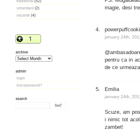
PS: Mogaldeata
traditional
(52)
magie, desi tre
umanitare
(2)
vacante
(4)
powerpuffcook
january 24th, 201
@ambasadoarea:
archive
pentru ca in ac
de ce urmeaza.
admin
login
lost password?
Emilia
january 24th, 201
search
Scuze, am posta
i nimic tot aco
zambet!