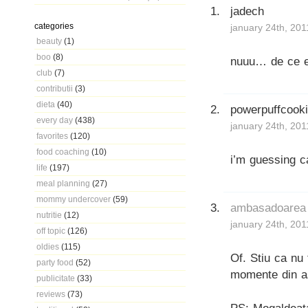
jadech
categories
january 24th, 201
beauty
(1)
boo
(8)
nuuu… de ce e 
club
(7)
contributii
(3)
dieta
(40)
powerpuffcook
every day
(438)
january 24th, 201
favorites
(120)
food coaching
(10)
i’m guessing c
life
(197)
meal planning
(27)
mommy undercover
(59)
ambasadoarea
nutritie
(12)
january 24th, 201
off topic
(126)
oldies
(115)
Of. Stiu ca nu 
party food
(52)
momente din as
publicitate
(33)
reviews
(73)