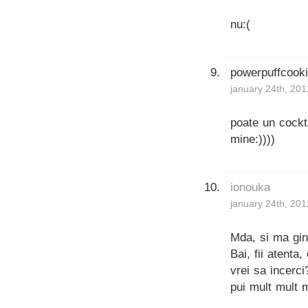
nu:(
powerpuffcook
january 24th, 201
poate un cockta
mine:))))
ionouka
january 24th, 201
Mda, si ma gind
Bai, fii atent
vrei sa incerci
pui mult mult 