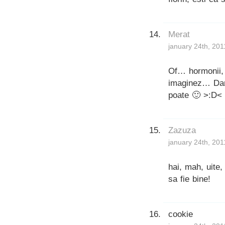
Merat
january 24th, 201
Of… hormonii, s
imaginez… Dar 
poate 🙂 >:D<
Zazuza
january 24th, 201
hai, mah, uite,
sa fie bine!
cookie