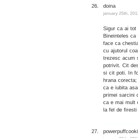
doina
january 25th, 201
Sigur ca ai tot 
Bineinteles ca 
face ca chestia
cu ajutorul coa
trezesc acum s
potrivit. Cit 
si cit poti. In
hrana corecta; 
ca e iubita as
primei sarcini
ca e mai mult 
la fel de firesti
powerpuffcook