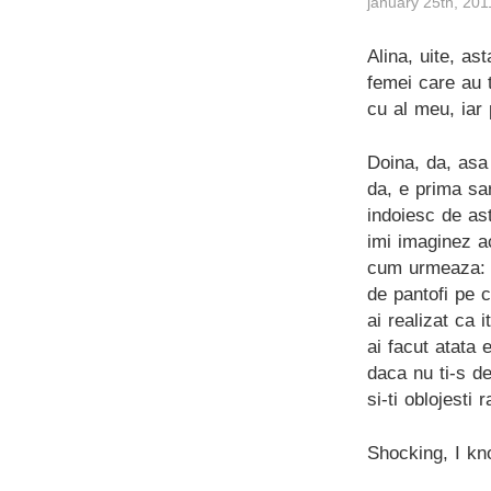
january 25th, 201
Alina, uite, as
femei care au t
cu al meu, iar 
Doina, da, asa
da, e prima sar
indoiesc de as
imi imaginez ac
cum urmeaza: s
de pantofi pe c
ai realizat ca 
ai facut atata e
daca nu ti-s de
si-ti oblojesti 
Shocking, I kn