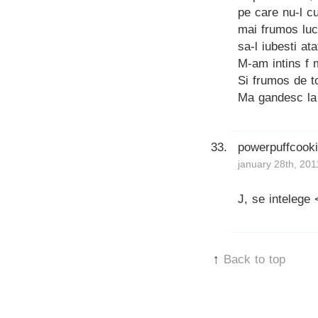
pe care nu-l cu
mai frumos luc
sa-l iubesti ata
M-am intins f m
Si frumos de to
Ma gandesc la 
powerpuffcook
january 28th, 201
J, se intelege 
↑
Back to top