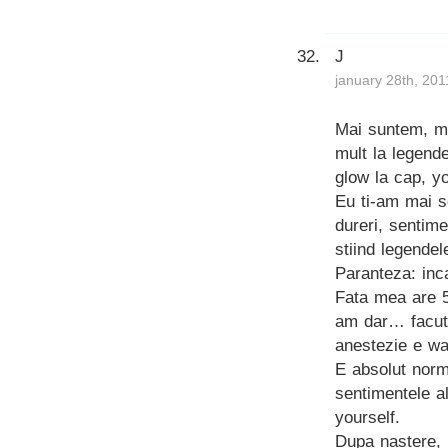
J
january 28th, 201
Mai suntem, m
mult la legende
glow la cap, y
Eu ti-am mai sc
dureri, sentime
stiind legende
Paranteza: inca
Fata mea are 5
am dar… facuti
anestezie e wal
E absolut norma
sentimentele al
yourself.
Dupa nastere, i