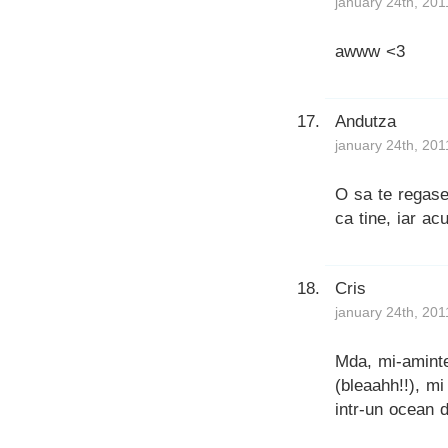
january 24th, 201
awww <3
Andutza
january 24th, 201
O sa te regase
ca tine, iar ac
Cris
january 24th, 201
Mda, mi-amintes
(bleaahh!!), m
intr-un ocean d