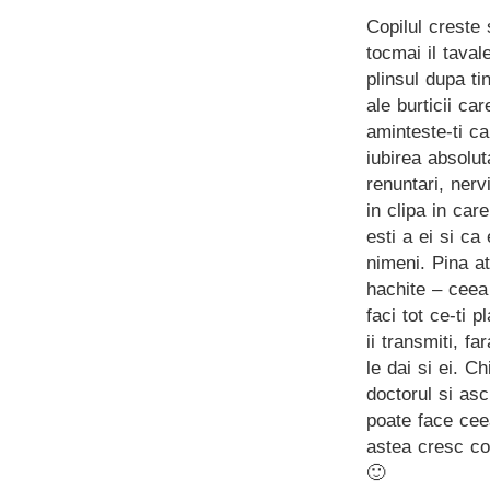
Copilul creste 
tocmai il taval
plinsul dupa tin
ale burticii ca
aminteste-ti ca 
iubirea absoluta
renuntari, nerv
in clipa in car
esti a ei si ca
nimeni. Pina at
hachite – ceea 
faci tot ce-ti p
ii transmiti, f
le dai si ei. C
doctorul si asc
poate face ceea
astea cresc cop
🙂