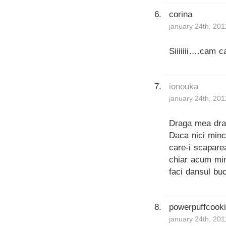
corina
january 24th, 201
Siiiiiii….cam 
ionouka
january 24th, 201
Draga mea drag
Daca nici minc
care-i scapare
chiar acum minu
faci dansul buc
powerpuffcook
january 24th, 201