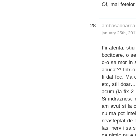
Of, mai fetelo
ambasadoarea
january 25th, 201
Fii atenta, stiu
bocitoare, o se
c-o sa mor in s
apucat?! Intr-o
fi dat foc. Ma
etc, stii doar…
acum (la fix 2 
Si indraznesc 
am avut si la c
nu ma pot inte
neasteptat de 
lasi nervii sa 
ca nimic nu e m