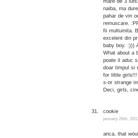
mare de 3 lun
naiba, ma dure
pahar de vin o
remuscare. :PP
fii multumita. 
excelent din pr
baby boy. :))) 
What about a b
poate il aduc s
doar timpul si 
for little girls
s-or strange i
Deci, girls, ci
cookie
january 26th, 201
anca, that wou