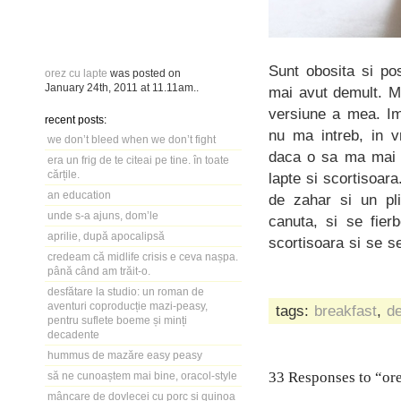
Sunt obosita si po
orez cu lapte
was posted on
January 24th, 2011
at
11.11am
..
mai avut demult. Ma
versiune a mea. Im
recent posts:
nu ma intreb, in v
we don’t bleed when we don’t fight
daca o sa ma mai r
era un frig de te citeai pe tine. în toate
cărțile.
lapte si scortisoara
an education
de zahar si un pl
unde s-a ajuns, dom’le
canuta, si se fier
aprilie, după apocalipsă
scortisoara si se se
credeam că midlife crisis e ceva nașpa.
până când am trăit-o.
desfătare la studio: un roman de
aventuri coproducție mazi-peasy,
tags:
breakfast
,
de
pentru suflete boeme și minți
decadente
hummus de mazăre easy peasy
33 Responses to “ore
să ne cunoaștem mai bine, oracol-style
mâncare de dovlecei cu porc și quinoa