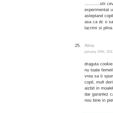
………..stii ceva
experimentat u
asteptand copil
asa ca dc o sa 
lacrimi si plin
Alina
january 25th, 201
draguta cookie
nu toate femei
vrea sa ti spu
copil, mult dor
aizbit in moale
dar garantez ca
nou bine in pie