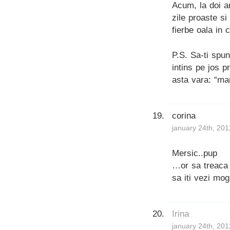
Acum, la doi a
zile proaste si
fierbe oala in 
P.S. Sa-ti spun
intins pe jos p
asta vara: “ma
corina
january 24th, 201
Mersic..pup
…or sa treaca 
sa iti vezi mo
Irina
january 24th, 201