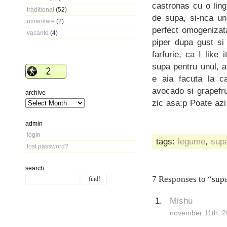
castronas cu o lin
traditional
(52)
de supa, si-nca u
umanitare
(2)
perfect omogenizat
vacante
(4)
piper dupa gust si
farfurie, ca I like
supa pentru unul, a
e aia facuta la c
avocado si grapefru
archive
zic asa:p Poate az
admin
login
tags:
legume
,
sup
lost password?
search
7 Responses to “sup
Mishu
november 11th, 2