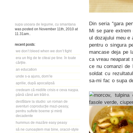
Din seria “gara pe
supa usoara de legume, cu smantana
was posted on
November 11th, 2010
at
Mi se pare extrem 
11.31am
..
ul dozajului meu e 
pentru o singura p
recent posts:
we don’t bleed when we don’t fight
mancase deja pe l
era un frig de te citeai pe tine. în toate
ca vreau neaparat 
cărțile.
ce nu comanzi de l
an education
soldat cu rezultatu
unde s-a ajuns, dom’le
sa-mi fac o supa 
aprilie, după apocalipsă
credeam că midlife crisis e ceva nașpa.
până când am trăit-o.
desfătare la studio: un roman de
aventuri coproducție mazi-peasy,
pentru suflete boeme și minți
decadente
hummus de mazăre easy peasy
să ne cunoaștem mai bine, oracol-style