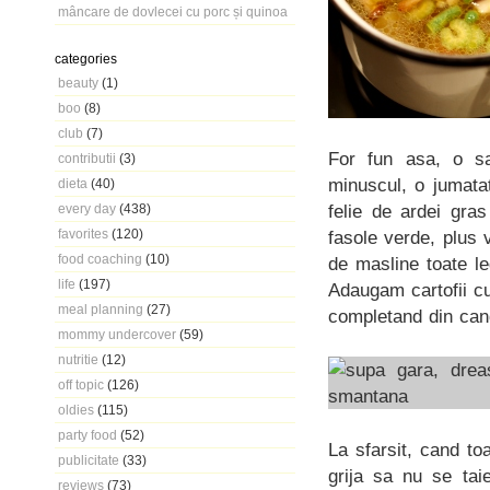
mâncare de dovlecei cu porc și quinoa
categories
beauty
(1)
boo
(8)
club
(7)
For fun asa, o sa
contributii
(3)
minuscul, o jumata
dieta
(40)
felie de ardei gra
every day
(438)
favorites
(120)
fasole verde, plus v
food coaching
(10)
de masline toate l
life
(197)
Adaugam cartofii cu
meal planning
(27)
completand din can
mommy undercover
(59)
nutritie
(12)
off topic
(126)
oldies
(115)
party food
(52)
La sfarsit, cand t
publicitate
(33)
grija sa nu se ta
reviews
(73)