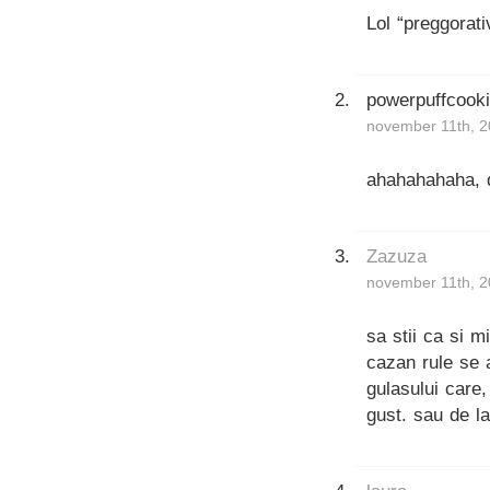
Lol “preggorati
powerpuffcook
november 11th, 2
ahahahahaha, d
Zazuza
november 11th, 2
sa stii ca si m
cazan rule se a
gulasului care,
gust. sau de l