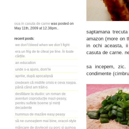
oua in casuta de carne
was posted on
May 11th, 2009
at
12.38pm
..
saptamana trecuta
amazon (more on tha
recent posts:
in ochi aceasta, i
we don’t bleed when we don’t fight
era un frig de te citeai pe tine. în toate
casuta de carne. ne
cărțile.
an education
sa incepem, zic.
unde s-a ajuns, dom’le
condimente (cimbru
aprilie, după apocalipsă
credeam că midlife crisis e ceva nașpa.
până când am trăit-o.
desfătare la studio: un roman de
aventuri coproducție mazi-peasy,
pentru suflete boeme și minți
decadente
hummus de mazăre easy peasy
să ne cunoaștem mai bine, oracol-style
mâncare de dovlecei cu porc și quinoa