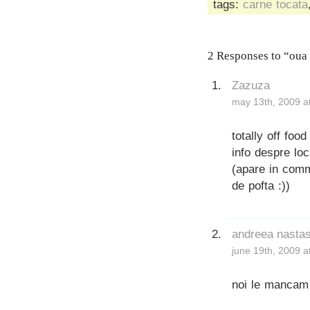
tags:
carne tocata
2 Responses to “oua 
Zazuza
may 13th, 2009 a
totally off fo
info despre loc
(apare in comm
de pofta :))
andreea nasta
june 19th, 2009 a
noi le mancam r