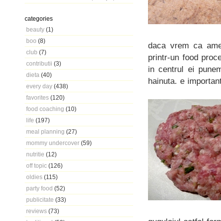
categories
beauty
(1)
boo
(8)
daca vrem ca ames
club
(7)
printr-un food proc
contributii
(3)
in centrul ei punem
dieta
(40)
hainuta. e importan
every day
(438)
favorites
(120)
food coaching
(10)
life
(197)
meal planning
(27)
mommy undercover
(59)
nutritie
(12)
off topic
(126)
oldies
(115)
party food
(52)
publicitate
(33)
reviews
(73)