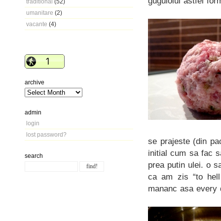
guguloiul astfel for
traditional
(52)
umanitare
(2)
vacante
(4)
archive
admin
login
lost password?
se prajeste (din pa
initial cum sa fac 
search
prea putin ulei. o 
ca am zis “to hell
mananc asa every 