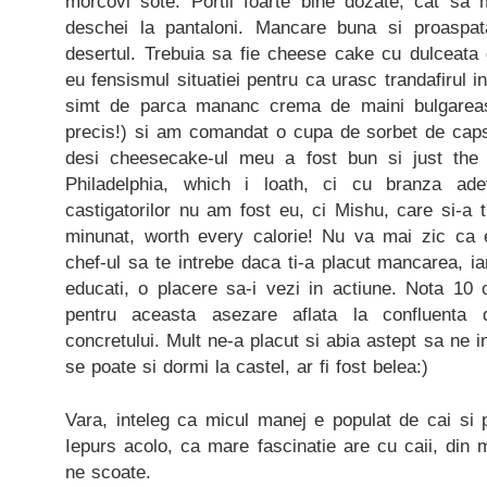
morcovi sote. Portii foarte bine dozate, cat sa 
deschei la pantaloni. Mancare buna si proaspat
desertul. Trebuia sa fie cheese cake cu dulceata d
eu fensismul situatiei pentru ca urasc trandafirul 
simt de parca mananc crema de maini bulgareasc
precis!) si am comandat o cupa de sorbet de caps
desi cheesecake-ul meu a fost bun si just the
Philadelphia, which i loath, ci cu branza adev
castigatorilor nu am fost eu, ci Mishu, care si-a
minunat, worth every calorie! Nu va mai zic ca 
chef-ul sa te intrebe daca ti-a placut mancarea, iar 
educati, o placere sa-i vezi in actiune. Nota 10 c
pentru aceasta asezare aflata la confluenta 
concretului. Mult ne-a placut si abia astept sa ne 
se poate si dormi la castel, ar fi fost belea:)
Vara, inteleg ca micul manej e populat de cai si 
Iepurs acolo, ca mare fascinatie are cu caii, din
ne scoate.