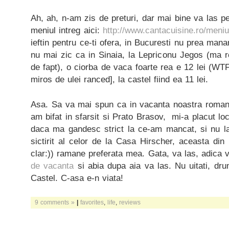
Ah, ah, n-am zis de preturi, dar mai bine va las pe v
meniul intreg aici:
http://www.cantacuisine.ro/meniu
ieftin pentru ce-ti ofera, in Bucuresti nu prea mana
nu mai zic ca in Sinaia, la Lepriconu Jegos (ma 
de fapt), o ciorba de vaca foarte rea e 12 lei (WTF
miros de ulei ranced], la castel fiind ea 11 lei.
Asa. Sa va mai spun ca in vacanta noastra roman
am bifat in sfarsit si Prato Brasov, mi-a placut loc
daca ma gandesc strict la ce-am mancat, si nu la 
sictirit al celor de la Casa Hirscher, aceasta di
clar:)) ramane preferata mea. Gata, va las, adica 
de vacanta
si abia dupa aia va las. Nu uitati, dru
Castel. C-asa e-n viata!
9 comments »
|
favorites
,
life
,
reviews