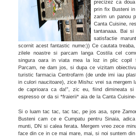
precizez ca doua
prin fix Busteni 
zarim un panou pu
Canta Cuisine, re
tantanaaa. Bai si
satisfactie marun
scornit acest fantastic nume:)) Ce cautata treaba
zilele noastre si parcam langa Costila cel com
singura oara in viata mea la loz in plic copil fi
Parcam, ne dam jos, si dupa ce vizitam obiectivul t
turistic farmacia Centrofarm (de unde imi iau plas
in culori naucitoare), zice Mishu: vrei sa mergem 
de caprioara ca da!”, zic eu, fiind dimineata 
espresso or da si *fraierii* aia de la Canta Cuisin
Si o luam tac tac, tac tac, pe jos asa, spre Zamo
Busteni cam ce e Cumpatu pentru Sinaia, adica 
munti, DN si calea ferata. Mergem vreo zece minut
face din ce in ce mai mare, mai, si noi suntem din