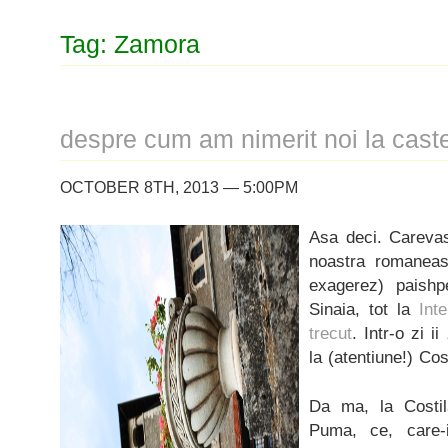
Tag: Zamora
despre cum am nimerit noi la caste
OCTOBER 8TH, 2013 — 5:00PM
Asa deci. Carevas
noastra romaneas
exagerez) paishp
Sinaia, tot la
Inte
trecut
. Intr-o zi i
la (atentiune!) Cos
Da ma, la Costila
Puma, ce, care-