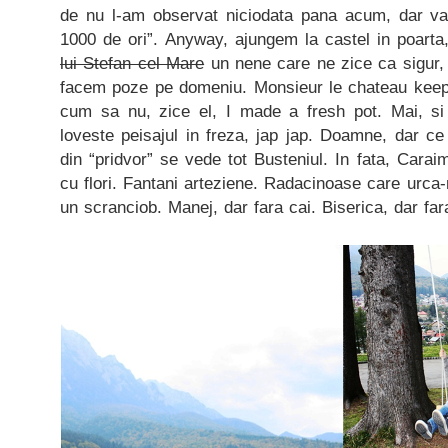
de nu l-am observat niciodata pana acum, dar va
1000 de ori”. Anyway, ajungem la castel in poart
lui Stefan cel Mare
un nene care ne zice ca sigur, 
facem poze pe domeniu. Monsieur le chateau keep
cum sa nu, zice el, I made a fresh pot. Mai, si
loveste peisajul in freza, jap jap. Doamne, dar c
din “pridvor” se vede tot Busteniul. In fata, Carai
cu flori. Fantani arteziene. Radacinoase care urca-n
un scranciob. Manej, dar fara cai. Biserica, dar far