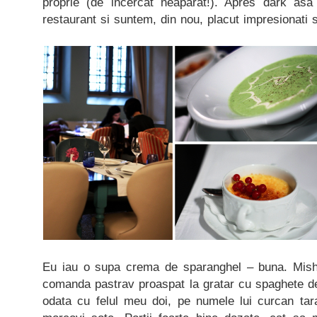
proprie (de incercat neaparat!). Apres dark asa 
restaurant si suntem, din nou, placut impresionati si
Eu iau o supa crema de sparanghel – buna. Mishu 
comanda pastrav proaspat la gratar cu spaghete d
odata cu felul meu doi, pe numele lui curcan tara