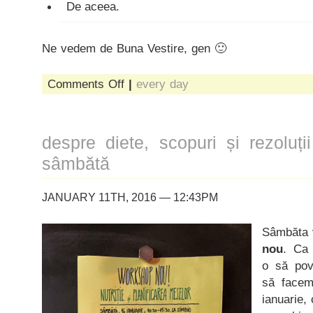
De aceea.
Ne vedem de Buna Vestire, gen 🙂
on
Comments Off
|
every day
desfătare
la
studio:
un
despre diete, scopuri și rezoluț
roman
de
sâmbătă
aventuri
coproducție
mazi-
JANUARY 11TH, 2016 — 12:43PM
peasy,
pentru
Sâmbăta v
suflete
boeme
nou
. Ca 
și
o să pov
minți
să facem
decadente
ianuarie,