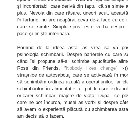
și inconfortabil care derivă din faptul că se simte
plus. Nevoia din care răsare, uneori acut, aceast
în farfurie, nu are neapărat ceva de-a face cu ce 
care se simte. Simplu spus, este vorba despre n
pace și liniște interioară.
Pornind de la ideea asta, aș vrea să vă po
psihologia schimbării. Despre barierele cu care s
când își propune să-și schimbe apucăturile alim
Ross din Friends, “
Nobody likes change
” :-
strașnice de autosabotaj care se activează în m
să schimbăm ordinea uzuală a operațiunilor, iar el
schimbărilor în alimentație, ci pot fi ușor extrap
oricărei schimbări majore de viață. După ce pov
care ne pot încurca, musai aș vorbi și despre câte
să avem o experiență plăcută cu schimbarea asta
am decis să o facem.