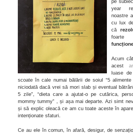
pe subiec
year re
noastre a
cu lux d
că
rezol
foarte 
funcțion
Acum cât
acest
ar
luase de
scoate în cale numai bălării de soiul “5 alimen
niciodată dacă vrei să mori slab și eventual bătrân
5 zile”, “dieta care a ajutat-o pe cutărica, pe
mommy tummy” , și așa mai departe. Azi simt nev
și să explic oleacă ce am cu toate aceste în aparen
intenționate sfaturi.
Ce au ele în comun, în afară, desigur, de senzaționa