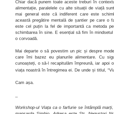
Chiar dacă punem toate aceste treburi în contextul
alimentație, paralelele cu alte situații de viață sun
mai general este că indiferent care este schi
această pregătire mentală de șantier pe care o 
este cel puțin la fel de importantă ca metoda p
schimbarea în sine. E esențial să fim în mindsetul po
o corvoadă.
Mai departe o să povestim un pic și despre modelu
care îmi bazez eu planurile alimentare. Cu sigu
cunoașteți, o să-l recapitulăm împreună, iar apoi 
viața noastră în întregimea ei. De unde și titlul, “Vi
Cam așa.
_
Workshop-ul Viața ca o farfurie se întâmplă marți,
mansarda Simbio. Adresa este Str. Negustori Nr.