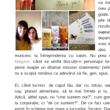
va tr
meu p
goale.
pile o
rezu
supra
depar
vreo l
ales
muncesc la întreprinderea cu valori. Nu prea
Maguire
, când se umflă biscuiții-n personajul l
peste noapte un ditamai mission statementu’ (whic
nu e scopul nimănui ca adevărul să fie, gen, spus.
Ei, când lucrezi de capul tău, dar cu, totuși, oa
say, planuri alimentare, să te mai întrebi și t
Adică, altfel spus, nu “cine suntem noi?”, cum gr
la corporație, ci “de ce suntem?”. De ce faci ce
exiști în schema mai mare a lucrurilor. Încotro. După