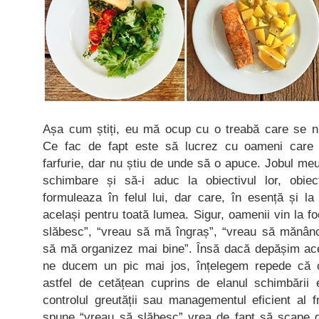
Așa cum știți, eu mă ocup cu o treabă care se n
Ce fac de fapt este să lucrez cu oameni care 
farfurie, dar nu știu de unde să o apuce. Jobul meu
schimbare și să-i aduc la obiectivul lor, obie
formuleaza în felul lui, dar care, în esență și la
același pentru toată lumea. Sigur, oamenii vin la f
slăbesc”, “vreau să mă îngraș”, “vreau să mănân
să mă organizez mai bine”. Însă dacă depășim aces
ne ducem un pic mai jos, înțelegem repede că c
astfel de cetățean cuprins de elanul schimbării e
controlul greutății sau managementul eficient al f
spune “vreau să slăbesc” vrea de fapt să scape d