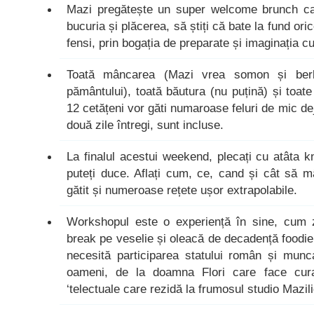
Mazi pregătește un super welcome brunch ca
bucuria și plăcerea, să știți că bate la fund ori
fensi, prin bogația de preparate și imaginația c
Toată mâncarea (Mazi vrea somon și berbe
pământului), toată băutura (nu puțină) și toate
12 cetățeni vor găti numaroase feluri de mic de
două zile întregi, sunt incluse.
La finalul acestui weekend, plecați cu atâta 
puteți duce. Aflați cum, ce, cand și cât să mâ
gătit și numeroase rețete ușor extrapolabile.
Workshopul este o experiență în sine, cum 
break pe veselie și oleacă de decadență foodie
necesită participarea statului român și munc
oameni, de la doamna Flori care face cura
‘telectuale care rezidă la frumosul studio Mazil