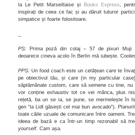
la Le Petit Marseillaise și
Books Express
, pent
inspirați de ceea ce fac și au dăruit tuturor partic
simpatice și foarte folositoare.
_
PS:
Prima poză din colaj – 57 de pixuri Muji 
deoarece cineva acolo în Berlin mă iubește. Cooles
PPS:
Un food coach este un cetățean care te înva
pe obiectivul tău, și care (in my particular case)
săptămânale custom, care să semene cu tine, nu 
vor conține exhaustiv tot ce vei mânca, plus nisc
rețetă, ba un se ia, se pune, se mermelește în tig
gen “la Lidl găsești cel mai bun avocado”). Planuri
toate căile uzuale de comunicare între oameni. Tr
ideea de bază e ca într-un timp rezonabil să tr
yourself
. Cam așa.