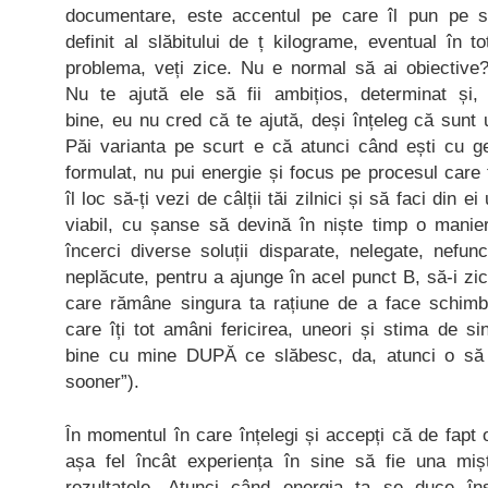
documentare, este accentul pe care îl pun pe sc
definit al slăbitului de ț kilograme, eventual în t
problema, veți zice. Nu e normal să ai obiective?
Nu te ajută ele să fii ambițios, determinat și,
bine, eu nu cred că te ajută, deși înțeleg că sunt
Păi varianta pe scurt e că atunci când ești cu g
formulat, nu pui energie și focus pe procesul care
îl loc să-ți vezi de câlții tăi zilnici și să faci din e
viabil, cu șanse să devină în niște timp o manie
încerci diverse soluții disparate, nelegate, nefun
neplăcute, pentru a ajunge în acel punct B, să-i z
care rămâne singura ta rațiune de a face schimb
care îți tot amâni fericirea, uneori și stima de 
bine cu mine DUPĂ ce slăbesc, da, atunci o să f
sooner”).
În momentul în care înțelegi și accepți că de fapt o
așa fel încât experiența în sine să fie una miș
rezultatele. Atunci când energia ta se duce î