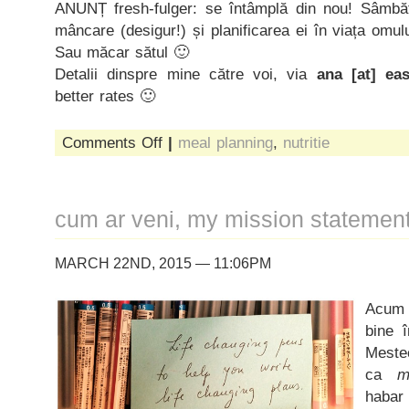
ANUNȚ fresh-fulger: se întâmplă din nou! Sâmb
mâncare (desigur!) și planificarea ei în viața omului
Sau măcar sătul 🙂
Detalii dinspre mine către voi, via
ana [at] ea
better rates 🙂
on
Comments Off
|
meal planning
,
nutritie
se
întâmplă
din
nou
cum ar veni, my mission statemen
MARCH 22ND, 2015 — 11:06PM
Acum 
bine î
Meste
ca
m
habar