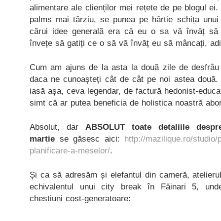
alimentare ale clienților mei rețete de pe blogul ei.
palms mai târziu, se punea pe hârtie schița unu
cărui idee generală era că eu o sa vă învăț să
învețe să gatiți ce o să vă învăț eu să mâncați, ad
Cum am ajuns de la asta la două zile de desfrâu p
daca ne cunoașteți cât de cât pe noi astea două.
iasă așa, ceva legendar, de factură hedonist-educat
simt că ar putea beneficia de holistica noastră abor
Absolut, dar
ABSOLUT toate detaliile despr
martie
se găsesc aici:
http://mazilique.ro/studio
planificare-a-meselor/
.
Și ca să adresăm și elefantul din cameră, atelierul
echivalentul unui city break în Făinari 5, un
chestiuni cost-generatoare: