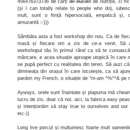
456476373736 de cărți
de bucate
de nutriție, ci f
(și I can totally relate to people who do), iube
mult, sunt o ființă hipersocială, empatică și,
amuzantă :-)))
Sâmbăta asta a fost workshop din nou. Ca de fieca
masă și fiecare om a zis de ce-a venit. Să 
workshopul tău în primul rând ca să te cunoască
mâncare, e acea situație aproape utopică în care
m
se pupă perfect cu realitatea din teren. Să auzi că
dimineața din orașul în care locuiește, ca să ajun
pardon my French, o situație de “m-am ^%^*& pe 
Ayways, orele sunt înaintate și plapuma mă chea
lucru de zis, doar că noi, aici, la fabrica easy pea
și intenționăm să stay true to ourselves and our 
eu:-))
Long live porcul și mulțumesc foarte mult oamenil