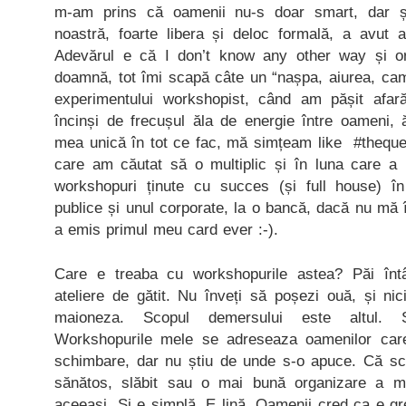
m-am prins că oamenii nu-s doar smart, dar și
noastră, foarte libera și deloc formală, a avut a
Adevărul e că I don’t know any other way și or
doamnă, tot îmi scapă câte un “nașpa, aiurea, cam
experimentului workshopist, când am pășit afară
încinși de frecușul ăla de energie între oameni, 
mea unică în tot ce fac, mă simțeam like #theque
care am căutat să o multiplic și în luna care a 
workshopuri ținute cu succes (și full house) în
publice și unul corporate, la o bancă, dacă nu mă î
a emis primul meu card ever :-).
Care e treaba cu workshopurile astea? Păi înt
ateliere de gătit. Nu înveți să poșezi ouă, și ni
maioneza. Scopul demersului este altul
Workshopurile mele se adreseaza oamenilor car
schimbare, dar nu știu de unde s-o apuce. Că 
sănătos, slăbit sau o mai bună organizare a me
aceeași. Și e simplă. E lină. Oamenii cred ca e gre