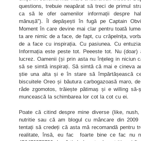
questions, trebuie neapărat să treci de primul stra
ca să le ofer oamenilor informații despre hal
mănușă”). Îl depășești în fugă pe Captain Obv
Moment în care devine mai clar pentru toată lum
ta are nimic de a face, de fapt, cu crăpelnița, vor
de a face cu inspirația. Cu pasiunea. Cu entuzia
Informația este peste tot. Peeeste tot. Nu (doar)
lucrez. Oamenii (și prin asta nu înțeleg in niciun
să se simtă inspirați. Să simtă că mai e cineva ac
știe una alta și e în stare să împărtășească ce
biscuitele Oreo și băutura carbogazoasă maro, de
râde zgomotos, trăiește pătimaș și e willing să-
muncească la schimbarea lor cot la cot cu ei.
Poate că citind despre mine diverse (like, nush
nutritie sau că am blogul cu mâncare din 2009 s
tentați să credeți că asta mă recomandă pentru tr
realitate, însă, eu fac foarte bine ce fac nu n