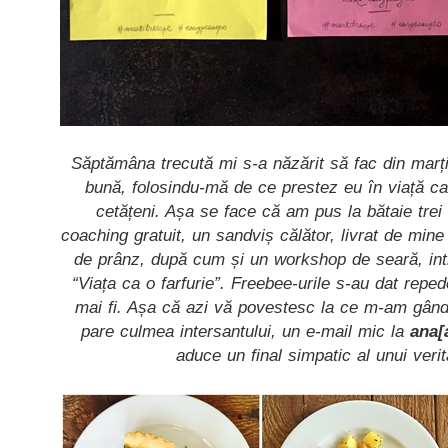
Săptămâna trecută mi s-a năzărit să fac din marți 
bună, folosindu-mă de ce prestez eu în viață c
cetățeni. Așa se face că am pus la bătaie trei
coaching gratuit, un sandviș călător, livrat de mine 
de prânz, după cum și un workshop de seară, intit
“Viața ca o farfurie”. Freebee-urile s-au dat repe
mai fi. Așa că azi vă povestesc la ce m-am gândit
pare culmea intersantului, un e-mail mic la
ana[
aduce un final simpatic al unui verit