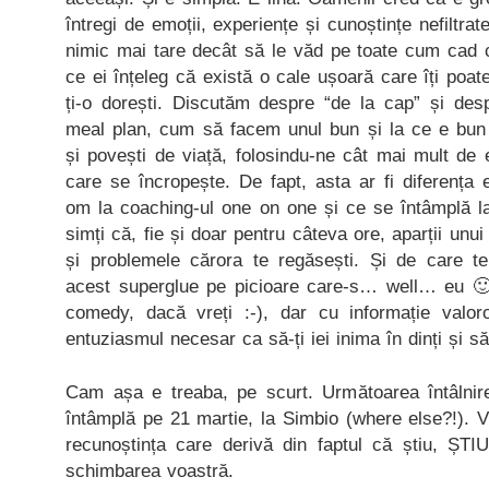
întregi de emoții, experiențe și cunoștințe nefiltr
nimic mai tare decât să le văd pe toate cum cad 
ce ei înțeleg că există o cale ușoară care îți po
ți-o dorești. Discutăm despre “de la cap” și desp
meal plan, cum să facem unul bun și la ce e bun
și povești de viață, folosindu-ne cât mai mult de 
care se încropește. De fapt, asta ar fi diferența 
om la coaching-ul one on one și ce se întâmplă l
simți că, fie și doar pentru câteva ore, aparții unu
și problemele cărora te regăsești. Și de care te
acest superglue pe picioare care-s… well… eu 🙂
comedy, dacă vreți :-), dar cu informație valor
entuziasmul necesar ca să-ți iei inima în dinți și s
Cam așa e treaba, pe scurt. Următoarea întâlni
întâmplă pe 21 martie, la Simbio (where else?!). V
recunoștința care derivă din faptul că știu, ȘTI
schimbarea voastră.