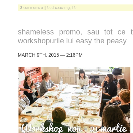
3 comments »
|
food coaching
,
life
shameless promo, sau tot ce tr
workshopurile lui easy the peasy
MARCH 9TH, 2015 — 2:16PM