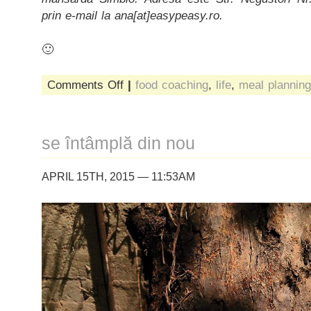
prin e-mail la ana[at]easypeasy.ro.
🙂
on
Comments Off
|
food coaching
,
life
,
meal planning
viața
ca
o
farfurie
se întâmplă din nou
APRIL 15TH, 2015 — 11:53AM