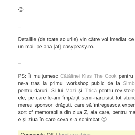
🙂
_
Detaliile (de toate soiurile) vin către voi imediat ce 
un mail pe ana [at] easypeasy.ro.
_
PS: Îi mulțumesc
Cătălinei Kiss The Cook
pentru 
ne-a tras la primul workshop public de la
Simb
pentru daruri. Și lui
Mazi
și
Titică
pentru revistel
ele, pe care le-am împărțit semi-narcisist tot atu
mereu sponsori drăguți, care să întregeasca expe
sort of memorabilia din ziua Z, aia care, pentru ma
e și ziua în care ceva s-a schimbat 🙂
on
Comments Off
|
food coaching