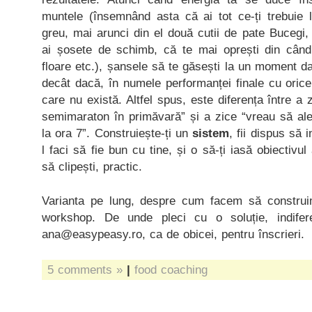
muntele (însemnând asta că ai tot ce-ți trebuie 
greu, mai arunci din el două cutii de pate Bucegi, 
ai șosete de schimb, că te mai oprești din când
floare etc.), șansele să te găsești la un moment da
decât dacă, în numele performanței finale cu orice 
care nu există. Altfel spus, este diferența între a
semimaraton în primăvară” și a zice “vreau să aler
la ora 7”. Construiește-ți un
sistem
, fii dispus să i
l faci să fie bun cu tine, și o să-ți iasă obiectivul
să clipești, practic.
Varianta pe lung, despre cum facem să construi
workshop. De unde pleci cu o soluție, indifer
ana@easypeasy.ro, ca de obicei, pentru înscrieri.
5 comments »
|
food coaching