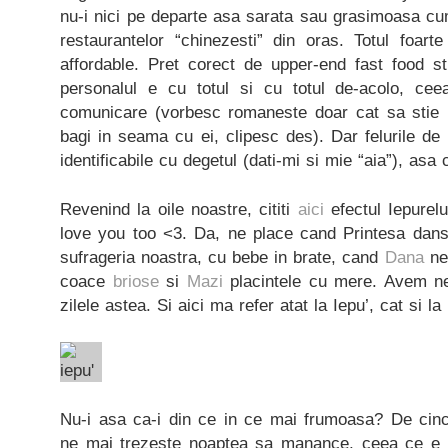
nu-i nici pe departe asa sarata sau grasimoasa cu
restaurantelor “chinezesti” din oras. Totul foart
affordable. Pret corect de upper-end fast food stuf
personalul e cu totul si cu totul de-acolo, c
comunicare (vorbesc romaneste doar cat sa stie 
bagi in seama cu ei, clipesc des). Dar felurile d
identificabile cu degetul (dati-mi si mie “aia”), asa 
Revenind la oile noastre, cititi
aici
efectul Iepurel
love you too <3. Da, ne place cand Printesa danse
sufrageria noastra, cu bebe in brate, cand
Dana
ne 
coace
briose
si
Mazi
placintele cu mere. Avem ne
zilele astea. Si aici ma refer atat la Iepu’, cat si l
Nu-i asa ca-i din ce in ce mai frumoasa? De cinci
ne mai trezeste noaptea sa manance, ceea ce e f