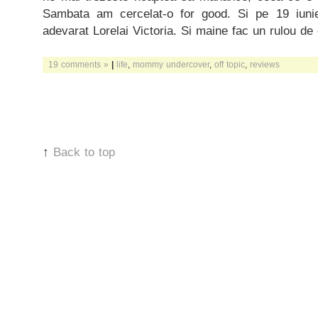
Sambata am cercelat-o for good. Si pe 19 iun
adevarat Lorelai Victoria. Si maine fac un rulou d
19 comments »
|
life
,
mommy undercover
,
off topic
,
reviews
↑
Back to top