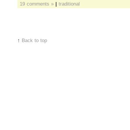
19 comments »
|
traditional
↑
Back to top