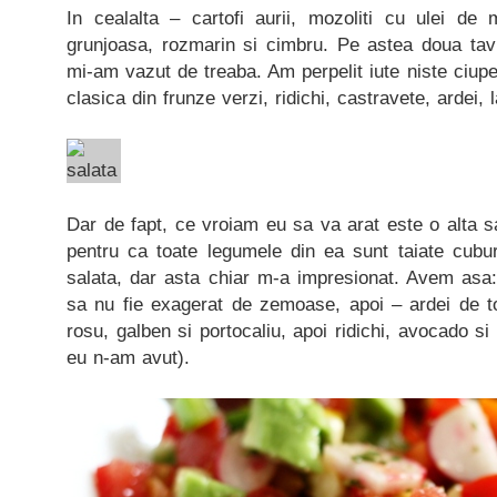
In cealalta – cartofi aurii, mozoliti cu ulei de 
grunjoasa, rozmarin si cimbru. Pe astea doua tavi
mi-am vazut de treaba. Am perpelit iute niste ciupe
clasica din frunze verzi, ridichi, castravete, ardei,
Dar de fapt, ce vroiam eu sa va arat este o alta s
pentru ca toate legumele din ea sunt taiate cub
salata, dar asta chiar m-a impresionat. Avem asa:
sa nu fie exagerat de zemoase, apoi – ardei de to
rosu, galben si portocaliu, apoi ridichi, avocado si
eu n-am avut).