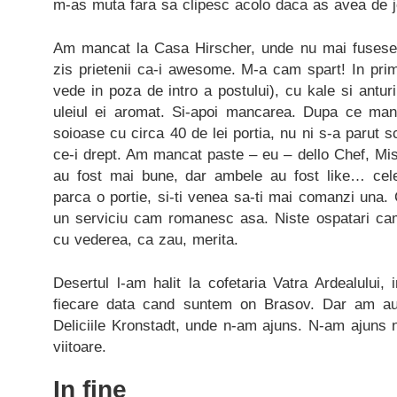
m-as muta fara sa clipesc acolo daca as avea de j
Am mancat la Casa Hirscher, unde nu mai fusese
zis prietenii ca-i awesome. M-a cam spart! In prim
vede in poza de intro a postului), cu kale si anturi
uleiul ei aromat. Si-apoi mancarea. Dupa ce ma
soioase cu circa 40 de lei portia, nu ni s-a parut sc
ce-i drept. Am mancat paste – eu – dello Chef, Mis
au fost mai bune, dar ambele au fost like… cel
parca o portie, si-ti venea sa-ti mai comanzi una.
un serviciu cam romanesc asa. Niste ospatari ca
cu vederea, ca zau, merita.
Desertul l-am halit la cofetaria Vatra Ardealului
fiecare data cand suntem on Brasov. Dar am auzi
Deliciile Kronstadt, unde n-am ajuns. N-am ajuns n
viitoare.
In fine