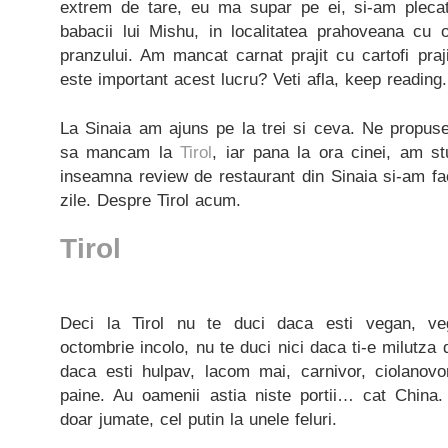
extrem de tare, eu ma supar pe ei, si-am pleca
babacii lui Mishu, in localitatea prahoveana cu 
pranzului. Am mancat carnat prajit cu cartofi praji
este important acest lucru? Veti afla, keep reading.
La Sinaia am ajuns pe la trei si ceva. Ne propus
sa mancam la
Tirol
, iar pana la ora cinei, am st
inseamna review de restaurant din Sinaia si-am fa
zile. Despre Tirol acum.
Tirol
Deci la Tirol nu te duci daca esti vegan, ve
octombrie incolo, nu te duci nici daca ti-e milutza 
daca esti hulpav, lacom mai, carnivor, ciolanov
paine. Au oamenii astia niste portii… cat China
doar jumate, cel putin la unele feluri.