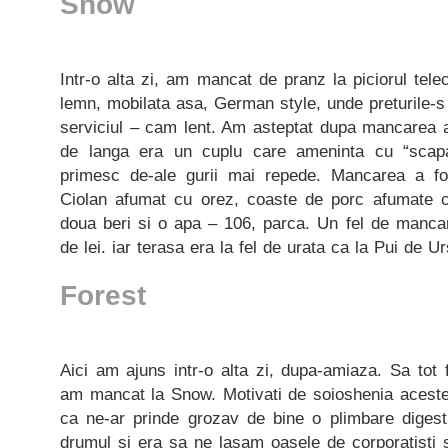
Snow
Intr-o alta zi, am mancat de pranz la piciorul tel
lemn, mobilata asa, German style, unde preturile-s 
serviciul – cam lent. Am asteptat dupa mancarea 
de langa era un cuplu care ameninta cu “scapa
primesc de-ale gurii mai repede. Mancarea a fos
Ciolan afumat cu orez, coaste de porc afumate c
doua beri si o apa – 106, parca. Un fel de mancar
de lei. iar terasa era la fel de urata ca la Pui de U
Forest
Aici am ajuns intr-o alta zi, dupa-amiaza. Sa tot f
am mancat la Snow. Motivati de soioshenia acestei
ca ne-ar prinde grozav de bine o plimbare diges
drumul si era sa ne lasam oasele de corporatisti s