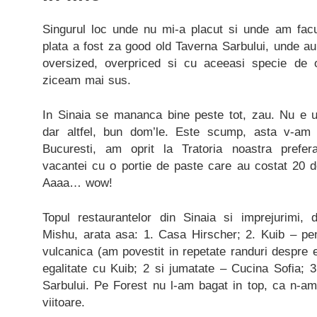
Singurul loc unde nu mi-a placut si unde am fac
plata a fost za good old Taverna Sarbului, unde au d
oversized, overpriced si cu aceeasi specie de 
ziceam mai sus.
In Sinaia se mananca bine peste tot, zau. Nu e u
dar altfel, bun dom’le. Este scump, asta v-am
Bucuresti, am oprit la Tratoria noastra prefer
vacantei cu o portie de paste care au costat 20 de
Aaaa… wow!
Topul restaurantelor din Sinaia si imprejurimi, 
Mishu, arata asa: 1. Casa Hirscher; 2. Kuib – pen
vulcanica (am povestit in repetate randuri despre el
egalitate cu Kuib; 2 si jumatate – Cucina Sofia; 
Sarbului. Pe Forest nu l-am bagat in top, ca n-a
viitoare.