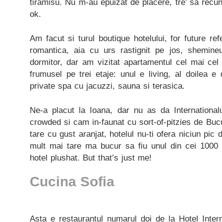
tiramisu. Nu m-au epuizat de placere, tre’ sa recun
ok.
Am facut si turul boutique hotelului, for future 
romantica, aia cu urs rastignit pe jos, shemine
dormitor, dar am vizitat apartamentul cel mai cel
frumusel pe trei etaje: unul e living, al doilea e d
private spa cu jacuzzi, sauna si terasica.
Ne-a placut la Ioana, dar nu as da International
crowded si cam in-faunat cu sort-of-pitzies de Bucu
tare cu gust aranjat, hotelul nu-ti ofera niciun pic 
mult mai tare ma bucur sa fiu unul din cei 1000 
hotel plushat. But that’s just me!
Cucina Sofia
Asta e restaurantul numarul doi de la Hotel Inter