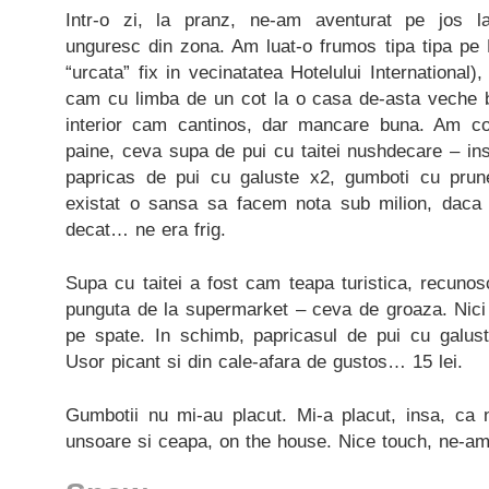
Intr-o zi, la pranz, ne-am aventurat pe jos la
unguresc din zona. Am luat-o frumos tipa tipa pe 
“urcata” fix in vecinatatea Hotelului International
cam cu limba de un cot la o casa de-asta veche 
interior cam cantinos, dar mancare buna. Am c
paine, ceva supa de pui cu taitei nushdecare – inse
papricas de pui cu galuste x2, gumboti cu prune,
existat o sansa sa facem nota sub milion, daca 
decat… ne era frig.
Supa cu taitei a fost cam teapa turistica, recunosc
punguta de la supermarket – ceva de groaza. Nici
pe spate. In schimb, papricasul de pui cu galuste
Usor picant si din cale-afara de gustos… 15 lei.
Gumbotii nu mi-au placut. Mi-a placut, insa, ca 
unsoare si ceapa, on the house. Nice touch, ne-am 