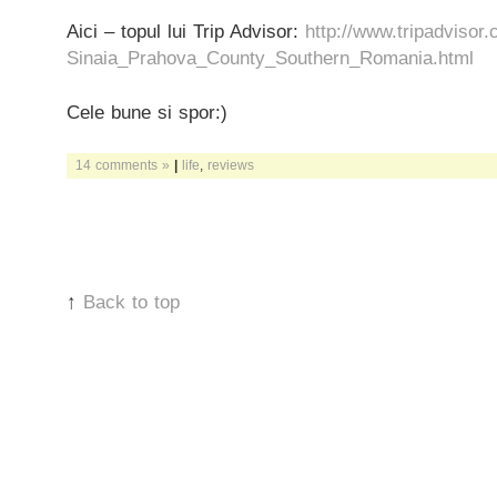
Aici – topul lui Trip Advisor:
http://www.tripadvisor
Sinaia_Prahova_County_Southern_Romania.html
Cele bune si spor:)
14 comments »
|
life
,
reviews
↑
Back to top