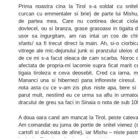
Prima noastra cina la Tirol s-a soldat cu snitel
curcan cu emmentaler si brie) de parte lui Mishu, 
de partea mea. Care nu continea decat ciolan 
dovlecel, ou si branza, grase grasoase in tigaita d
usor sa ingurgitam, am ras intai un cos de chi
sfantu’ sa fi trecut direct la main. Ah, si-o ciorbica
vitrege ale mic-dejunului junk si pranzului uleios d
de ce mi s-a facut oleaca de cam scarba. Noroc ca
afectata de propria-mi lacomie supra ficat marit c
tigaia tiroleza e ceva deosebit. Cred ca iarna, ma
Mananci una si hibernezi pana infloreste ciresul.
nota asta cu ce v-am zis plus niste apa, bere s
parut mult, nestiind eu ce urma sa aflu in urmato
dracului de greu sa faci in Sinaia o nota de sub 10
A doua oara cand am mancat la Tirol, peste cateva 
Am comandat eu juma de portie de snitel vienez (s
cartofi si dulceata de afine), iar Mishu – niste pas