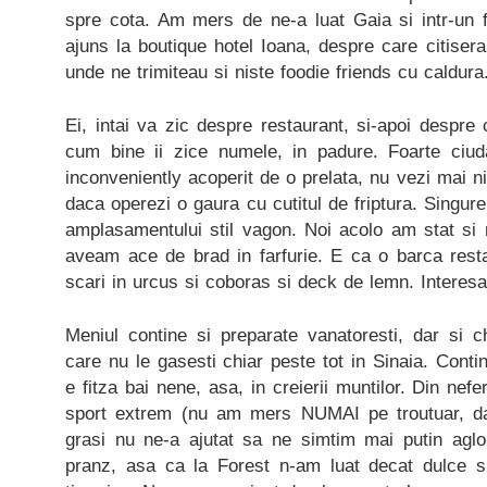
spre cota. Am mers de ne-a luat Gaia si intr-un
ajuns la boutique hotel Ioana, despre care citiser
unde ne trimiteau si niste foodie friends cu caldura
Ei, intai va zic despre restaurant, si-apoi despre 
cum bine ii zice numele, in padure. Foarte ciud
inconveniently acoperit de o prelata, nu vezi mai n
daca operezi o gaura cu cutitul de friptura. Singur
amplasamentului stil vagon. Noi acolo am stat si 
aveam ace de brad in farfurie. E ca o barca resta
scari in urcus si coboras si deck de lemn. Interesa
Meniul contine si preparate vanatoresti, dar si 
care nu le gasesti chiar peste tot in Sinaia. Con
e fitza bai nene, asa, in creierii muntilor. Din nefe
sport extrem (nu am mers NUMAI pe troutuar, da?
grasi nu ne-a ajutat sa ne simtim mai putin agl
pranz, asa ca la Forest n-am luat decat dulce s