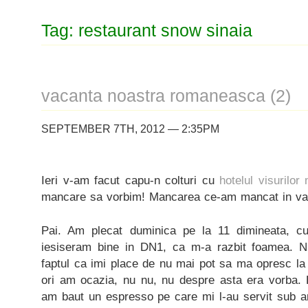
Tag: restaurant snow sinaia
vacanta noastra romaneasca (2)
SEPTEMBER 7TH, 2012 — 2:35PM
Ieri v-am facut capu-n colturi cu
hotelul visurilor
mancare sa vorbim! Mancarea ce-am mancat in va
Pai. Am plecat duminica pe la 11 dimineata, cu 
iesiseram bine in DN1, ca m-a razbit foamea. 
faptul ca imi place de nu mai pot sa ma opresc la
ori am ocazia, nu nu, nu despre asta era vorba.
am baut un espresso pe care mi l-au servit sub 