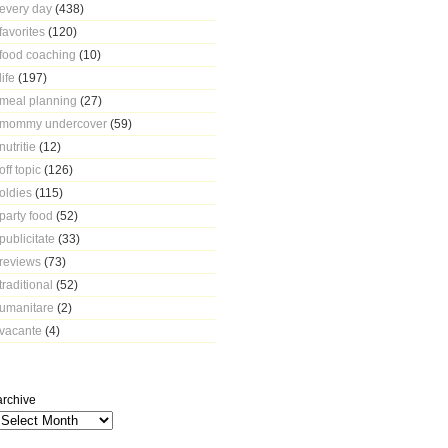
every day
(438)
favorites
(120)
food coaching
(10)
life
(197)
meal planning
(27)
mommy undercover
(59)
nutritie
(12)
off topic
(126)
oldies
(115)
party food
(52)
publicitate
(33)
reviews
(73)
traditional
(52)
umanitare
(2)
vacante
(4)
archive