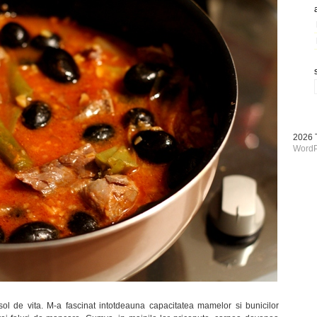
2026
WordP
ol de vita. M-a fascinat intotdeauna capacitatea mamelor si bunicilor