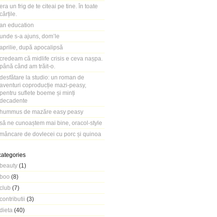
era un frig de te citeai pe tine. în toate
cărțile.
an education
unde s-a ajuns, dom’le
aprilie, după apocalipsă
credeam că midlife crisis e ceva nașpa.
până când am trăit-o.
desfătare la studio: un roman de
aventuri coproducție mazi-peasy,
pentru suflete boeme și minți
decadente
hummus de mazăre easy peasy
să ne cunoaștem mai bine, oracol-style
mâncare de dovlecei cu porc și quinoa
categories
beauty
(1)
boo
(8)
club
(7)
contributii
(3)
dieta
(40)