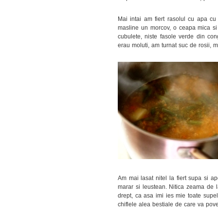
Mai intai am fiert rasolul cu apa cu
masline un morcov, o ceapa mica si 
cubulete, niste fasole verde din cong
erau moluti, am turnat suc de rosii, m
Am mai lasat nitel la fiert supa si a
marar si leustean. Nitica zeama de l
drept, ca asa imi ies mie toate sup
chiflele alea bestiale de care va pove