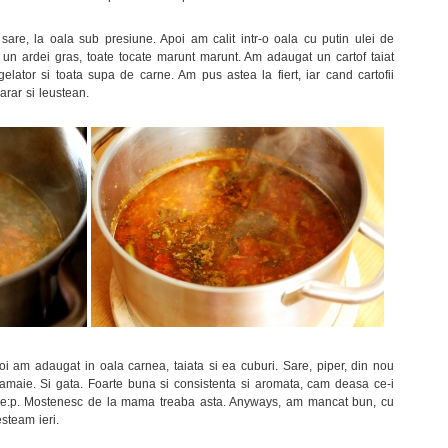
 sare, la oala sub presiune. Apoi am calit intr-o oala cu putin ulei de
un ardei gras, toate tocate marunt marunt. Am adaugat un cartof taiat
elator si toata supa de carne. Am pus astea la fiert, iar cand cartofii
arar si leustean.
poi am adaugat in oala carnea, taiata si ea cuburi. Sare, piper, din nou
amaie. Si gata. Foarte buna si consistenta si aromata, cam deasa ce-i
ele:p. Mostenesc de la mama treaba asta. Anyways, am mancat bun, cu
steam ieri.