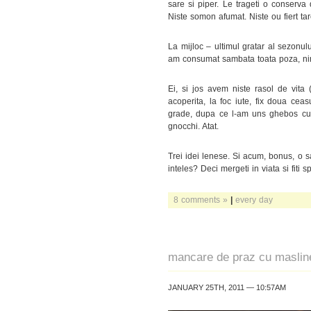
sare si piper. Le trageti o conserva 
Niste somon afumat. Niste ou fiert ta
La mijloc – ultimul gratar al sezonulu
am consumat sambata toata poza, ni
Ei, si jos avem niste rasol de vita 
acoperita, la foc iute, fix doua ceas
grade, dupa ce l-am uns ghebos cu 
gnocchi. Atat.
Trei idei lenese. Si acum, bonus, o sa
inteles? Deci mergeti in viata si fiti 
8 comments »
|
every day
mancare de praz cu masline
JANUARY 25TH, 2011 — 10:57AM