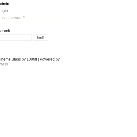
admin
login
lost password?
search
Theme Blass by 1000ff | Powered by
ress