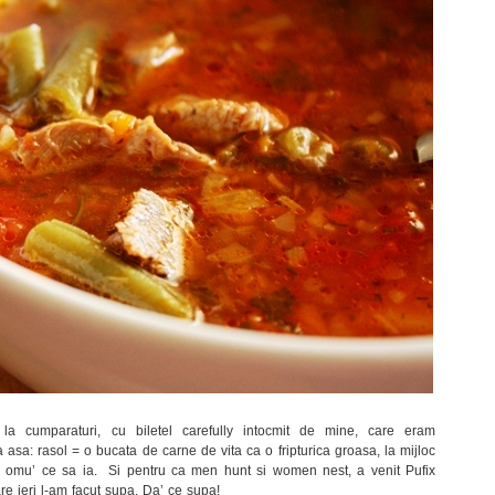
la cumparaturi, cu biletel carefully intocmit de mine, care eram
ia asa: rasol = o bucata de carne de vita ca o fripturica groasa, la mijloc
e omu’ ce sa ia. Si pentru ca men hunt si women nest, a venit Pufix
re ieri l-am facut supa. Da’ ce supa!