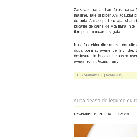
Zarzavatul ramas l-am folosit ca sa 
masline, sare si piper. Am adaugat p
de boia. Am acoperit cu apa si am f
bucatile de carne de vita fiarta, nite
fiert putin mancarea si gata.
Nu a fost chiar din saracie, dar uite
doua portii zdravene de felul doi. 
desfasurat in bucataria noastra as
aveam somn. Acum… am.
10 comments »
|
every day
supa deasa de legume cu ra
DECEMBER 10TH, 2010 — 11:30AM