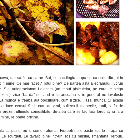
eva, dar sa fie cu carne. Bai, ce sacrilegiu, dupa ce ca scriu din joi in
din mine. Ce mai faceti? Totul bine? De partea asta a ecranului, lucruri
 S-a autoproclamat Lolocata (un tribut pisicutelor, pe care le striga
glezesc), zice “ba da” ridicand o spranceana si in general ne tavaleste
 La munca e treaba aia obositoare, cum ii zice… asa, munca. Si acasa
 face ceasul 9 si, cum ar veni, sufleca-ti manecile, tanti, si fa de
 prezint ultimele comestibile, de-alea care se fac fara foreplay si fara
e mine, le poate oricine.
ata cu paste, ou si somon afumat. Fierbeti niste paste scurte in apa cu
Le scurgeti. Le tavaliti bine intr-un sos cu mustar, smantana, ierburi,