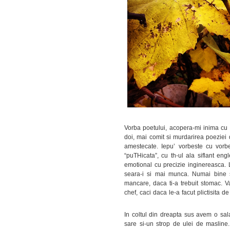
Vorba poetului, acopera-mi inima cu c
doi, mai comit si murdarirea poeziei 
amestecate. Iepu’ vorbeste cu vorbe.
“puTHicata”, cu th-ul ala siflant en
emotional cu precizie inginereasca.
seara-i si mai munca. Numai bine se
mancare, daca ti-a trebuit stomac. Va
chef, caci daca le-a facut plictisita d
In coltul din dreapta sus avem o sal
sare si-un strop de ulei de masline. 