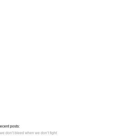
recent posts:
we don’t bleed when we don’t fight