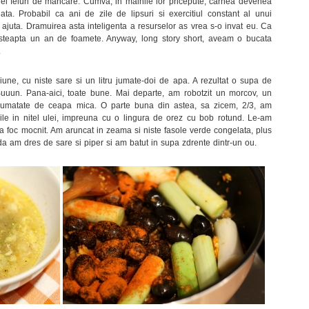
trei feluri de mancare. Cumva, in mainile lor pricepute, carnea devenea
ta. Probabil ca ani de zile de lipsuri si exercitiul constant al unui
juta. Dramuirea asta inteligenta a resurselor as vrea s-o invat eu. Ca
 asteapta un an de foamete. Anyway, long story short, aveam o bucata
.
une, cu niste sare si un litru jumate-doi de apa. A rezultat o supa de
Buuun. Pana-aici, toate bune. Mai departe, am robotzit un morcov, un
 jumatate de ceapa mica. O parte buna din astea, sa zicem, 2/3, am
urile in nitel ulei, impreuna cu o lingura de orez cu bob rotund. Le-am
 la foc mocnit. Am aruncat in zeama si niste fasole verde congelata, plus
ada am dres de sare si piper si am batut in supa zdrente dintr-un ou.