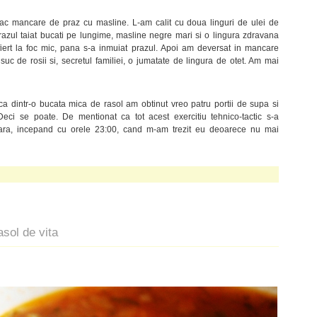
fac mancare de praz cu masline. L-am calit cu doua linguri de ulei de
razul taiat bucati pe lungime, masline negre mari si o lingura zdravana
iert la foc mic, pana s-a inmuiat prazul. Apoi am deversat in mancare
l suc de rosii si, secretul familiei, o jumatate de lingura de otet. Am mai
 ca dintr-o bucata mica de rasol am obtinut vreo patru portii de supa si
Deci se poate. De mentionat ca tot acest exercitiu tehnico-tactic s-a
eara, incepand cu orele 23:00, cand m-am trezit eu deoarece nu mai
sol de vita