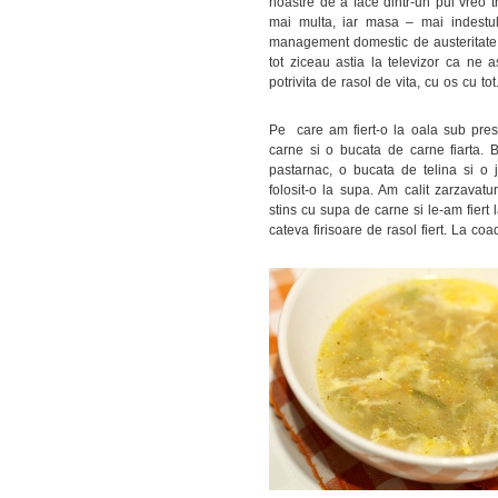
noastre de a face dintr-un pui vreo 
mai multa, iar masa – mai indestula
management domestic de austeritate a
tot ziceau astia la televizor ca ne
potrivita de rasol de vita, cu os cu tot
Pe care am fiert-o la oala sub presi
carne si o bucata de carne fiarta. 
pastarnac, o bucata de telina si o
folosit-o la supa. Am calit zarzavat
stins cu supa de carne si le-am fiert
cateva firisoare de rasol fiert. La co