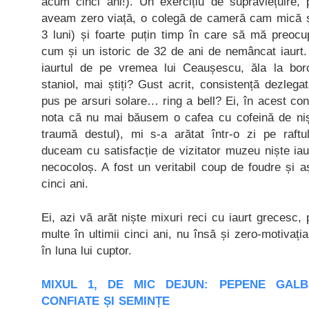
acum cinci ani!). Un exercițiu de supraviețuire, 
aveam zero viață, o colegă de cameră cam mică și
3 luni) și foarte puțin timp în care să mă preocu
cum și un istoric de 32 de ani de nemâncat iaurt.
iaurtul de pe vremea lui Ceaușescu, ăla la bo
staniol, mai știți? Gust acrit, consistență dezleg
pus pe arsuri solare… ring a bell? Ei, în acest con
nota că nu mai băusem o cafea cu cofeină de nișt
traumă destul), mi s-a arătat într-o zi pe raft
duceam cu satisfacție de vizitator muzeu niște iaur
necocoloș. A fost un veritabil coup de foudre și 
cinci ani.
Ei, azi vă arăt niște mixuri reci cu iaurt grecesc,
multe în ultimii cinci ani, nu însă și zero-motivaț
în luna lui cuptor.
MIXUL 1, DE MIC DEJUN: PEPENE GALB
CONFIATE ȘI SEMINȚE