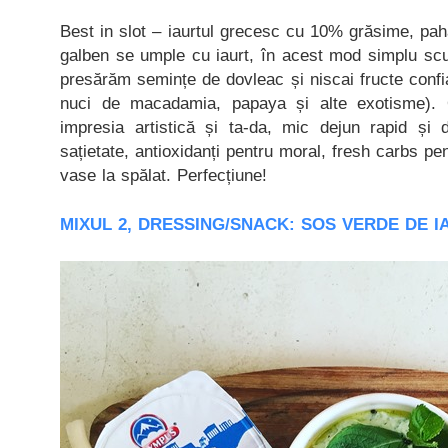
Best in slot – iaurtul grecesc cu 10% grăsime, pa
galben se umple cu iaurt, în acest mod simplu scu
presărăm semințe de dovleac și niscai fructe confi
nuci de macadamia, papaya și alte exotisme).
impresia artistică și ta-da, mic dejun rapid și d
sațietate, antioxidanți pentru moral, fresh carbs pe
vase la spălat. Perfecțiune!
MIXUL 2, DRESSING/SNACK: SOS VERDE DE I