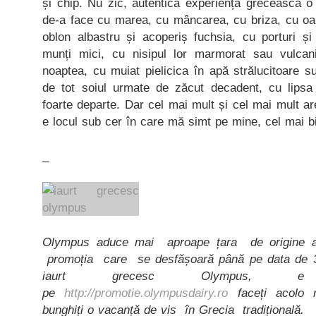
și chip. Nu zic, autentica experiență grecească 
de-a face cu marea, cu mâncarea, cu briza, cu oam
oblon albastru și acoperiș fuchsia, cu porturi și
munți mici, cu nisipul lor marmorat sau vulcani
noaptea, cu muiat pielicica în apă strălucitoare 
de tot soiul urmate de zăcut decadent, cu lipsa
foarte departe. Dar cel mai mult și cel mai mult a
e locul sub cer în care mă simt pe mine, cel mai b
_
Olympus aduce mai aproape țara de origine a
promoția care se desfășoară până pe data de 3
iaurt grecesc Olympus, e 
pe
http://promotie.olympusdairy.ro
faceți acolo n
bunghiți o vacanță de vis în Grecia tradițională.