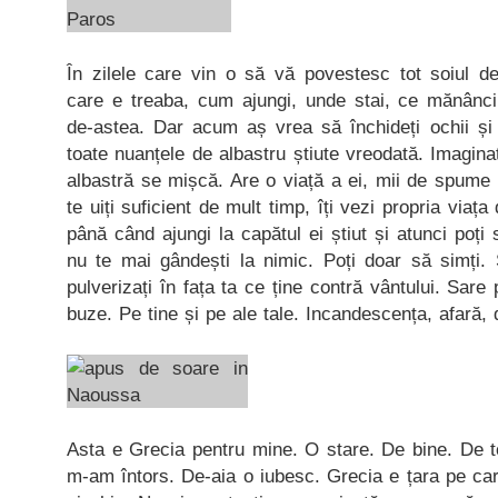
În zilele care vin o să vă povestesc tot soiul de
care e treaba, cum ajungi, unde stai, ce mănâ
de-astea. Dar acum aș vrea să închideți ochii și
toate nuanțele de albastru știute vreodată. Imagina
albastră se mișcă. Are o viață a ei, mii de spume 
te uiți suficient de mult timp, îți vezi propria viaț
până când ajungi la capătul ei știut și atunci poți
nu te mai gândești la nimic. Poți doar să simți. 
pulverizați în fața ta ce ține contră vântului. Sar
buze. Pe tine și pe ale tale. Incandescența, afară, 
Asta e Grecia pentru mine. O stare. De bine. De t
m-am întors. De-aia o iubesc. Grecia e țara pe car