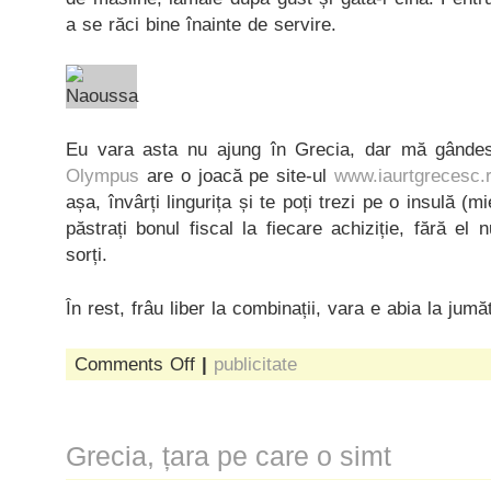
a se răci bine înainte de servire.
Eu vara asta nu ajung în Grecia, dar mă gândes
Olympus
are o joacă pe site-ul
www.iaurtgrecesc.
așa, învârți lingurița și te poți trezi pe o insulă (
păstrați bonul fiscal la fiecare achiziție, fără el n
sorți.
În rest, frâu liber la combinații, vara e abia la jumă
on
Comments Off
|
publicitate
învârte
lingurița
Grecia, țara pe care o simt