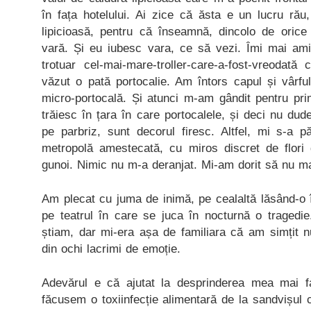
în fața hotelului. Ai zice că ăsta e un lucru rău
lipicioasă, pentru că înseamnă, dincolo de oric
vară. Și eu iubesc vara, ce să vezi. Îmi mai am
trotuar cel-mai-mare-troller-care-a-fost-vreodată
văzut o pată portocalie. Am întors capul și vârfu
micro-portocală. Și atunci m-am gândit pentru pr
trăiesc în țara în care portocalele, și deci nu du
pe parbriz, sunt decorul firesc. Altfel, mi s-a 
metropolă amestecată, cu miros discret de flori
gunoi. Nimic nu m-a deranjat. Mi-am dorit să nu ma
Am plecat cu juma de inimă, pe cealaltă lăsând-o în
pe teatrul în care se juca în nocturnă o tragedie
știam, dar mi-era așa de familiara că am simțit
din ochi lacrimi de emoție.
Adevărul e că ajutat la desprinderea mea mai fa
făcusem o toxiinfecție alimentară de la sandvișul 