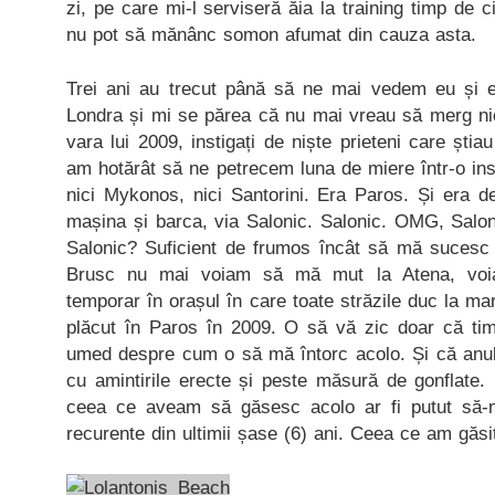
zi, pe care mi-l serviseră ăia la training timp de ci
nu pot să mănânc somon afumat din cauza asta.
Trei ani au trecut până să ne mai vedem eu și e
Londra și mi se părea că nu mai vreau să merg nică
vara lui 2009, instigați de niște prieteni care știau
am hotărât să ne petrecem luna de miere într-o in
nici Mykonos, nici Santorini. Era Paros. Și era d
mașina și barca, via Salonic. Salonic. OMG, Salon
Salonic? Suficient de frumos încât să mă sucesc 
Brusc nu mai voiam să mă mut la Atena, v
temporar în orașul în care toate străzile duc la m
plăcut în Paros în 2009. O să vă zic doar că ti
umed despre cum o să mă întorc acolo. Și că anul 
cu amintirile erecte și peste măsură de gonflate.
ceea ce aveam să găsesc acolo ar fi putut să-mi
recurente din ultimii șase (6) ani. Ceea ce am găsit