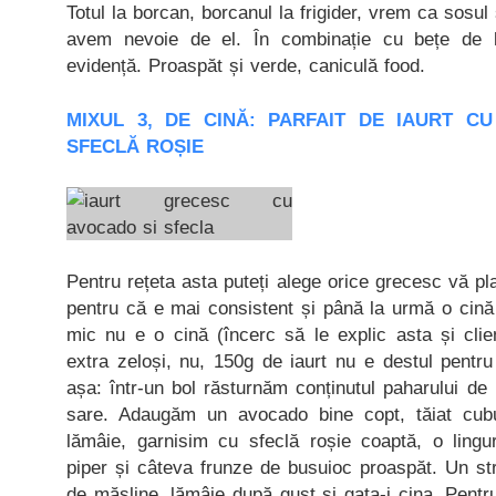
Totul la borcan, borcanul la frigider, vrem ca sosul
avem nevoie de el. În combinație cu bețe de l
evidență. Proaspăt și verde, caniculă food.
MIXUL 3, DE CINĂ: PARFAIT DE IAURT C
SFECLĂ ROȘIE
Pentru rețeta asta puteți alege orice grecesc vă 
pentru că e mai consistent și până la urmă o cină 
mic nu e o cină (încerc să le explic asta și cli
extra zeloși, nu, 150g de iaurt nu e destul pentr
așa: într-un bol răsturnăm conținutul paharului de i
sare. Adaugăm un avocado bine copt, tăiat cub
lămâie, garnisim cu sfeclă roșie coaptă, o ling
piper și câteva frunze de busuioc proaspăt. Un st
de măsline, lămâie după gust și gata-i cina. Pentru