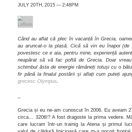
JULY 20TH, 2015 — 2:48PM
Când au aflat că plec în vacanță în Grecia, oame
au aruncat-o la plasă.
Cică să vin eu înapoi (de 
povestesc ce e aia, pentru mine, experiență auten
neapărat să vă fac poftă de Grecia. Doar vrea
schimbul ăsta de energie rămâneți totuși cu o băluț
fir până la finalul postării și aflați cum puteți a
grecesc Olympus
.
_
Grecia și eu ne-am cunoscut în 2006. Eu aveam 27 
circa… 3206!? A fost dragoste la prima vedere. M
care lucram într-un trainig la Atena și primul lu
valul de căldură lipicioasă care m-a pocnit fronta