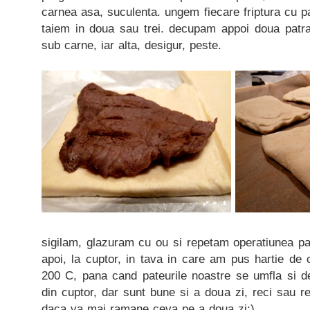
carnea asa, suculenta. ungem fiecare friptura cu pa
taiem in doua sau trei. decupam appoi doua patr
sub carne, iar alta, desigur, peste.
sigilam, glazuram cu ou si repetam operatiunea pa
apoi, la cuptor, in tava in care am pus hartie de
200 C, pana cand pateurile noastre se umfla si de
din cuptor, dar sunt bune si a doua zi, reci sau re
daca va mai ramane ceva pe a doua zi;)