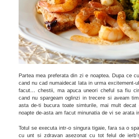
Partea mea preferata din zi e noaptea. Dupa ce culc
cand nu cad numaidecat lata in urma excitement-ulu
facut… chestii, ma apuca uneori cheful sa fiu c
cand nu spargeam oglinzi in trecere si aveam ti
asta de-ti bucura toate simturile, mai mult decat c
noapte de-asta am facut minunatia de vi se arata in
Totul se executa intr-o singura tigaie, fara sa o spa
cu unt si zdravan asezonat cu tot felul de ierb