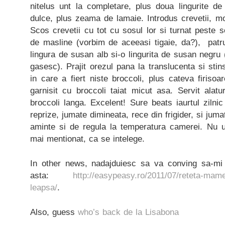
nitelus unt la completare, plus doua lingurite d
dulce, plus zeama de lamaie. Introdus crevetii, mo
Scos crevetii cu tot cu sosul lor si turnat peste 
de masline (vorbim de aceeasi tigaie, da?), patru
lingura de susan alb si-o lingurita de susan negru 
gasesc). Prajit orezul pana la translucenta si sti
in care a fiert niste broccoli, plus cateva firisoa
garnisit cu broccoli taiat micut asa. Servit alatur
broccoli langa. Excelent! Sure beats iaurtul ziln
reprize, jumate dimineata, rece din frigider, si jum
aminte si de regula la temperatura camerei. Nu ui
mai mentionat, ca se intelege.
In other news, nadajduiesc sa va conving sa-mi 
asta:
http://easypeasy.ro/2011/07/reteta-mamei
leapsa/
.
Also, guess
who’s back de la Lisabona