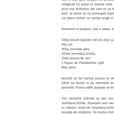
refrigerat! Ce pacat ca mainile mele,
poza mai frumoasa, din care sa va d
well, va trebui sa va convingeti imp
na! (daca sunteti “un barbat single si
Revenind la prajitura, iata si reteta,
200g biscuiti digestivi (tot imi vine sa
50g unt
300g ciocolata alba
300ml smantana lichida
250g branza de vaci
2 linguri de Philadelphia Light
85g zahar
Biscuitii se fac harcea parcea la ro
intind pe fundul si pe lateralele un
prealabil. Forma astfel aranjata se ti
Trei nectarine potrivite se taie bu
smantana lichida, deasupra unui vas 
cu zaharul, restul de smantana lichid
bucatile de nectarine. Se toarna crema