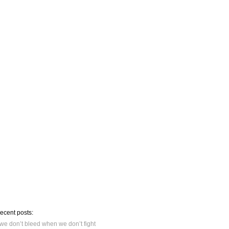
recent posts:
we don’t bleed when we don’t fight