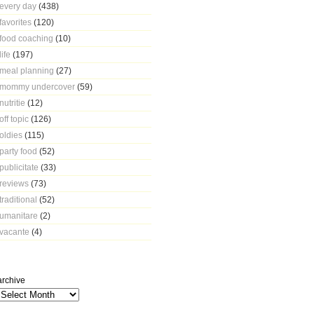
every day
(438)
favorites
(120)
food coaching
(10)
life
(197)
meal planning
(27)
mommy undercover
(59)
nutritie
(12)
off topic
(126)
oldies
(115)
party food
(52)
publicitate
(33)
reviews
(73)
traditional
(52)
umanitare
(2)
vacante
(4)
archive