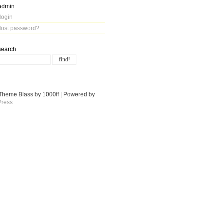
admin
login
lost password?
search
Theme Blass by 1000ff | Powered by
ress