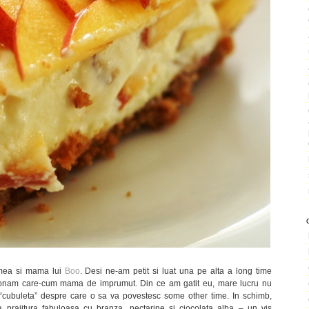
mea si mama lui
Boo
. Desi ne-am petit si luat una pe alta a long time
ionam care-cum mama de imprumut. Din ce am gatit eu, mare lucru nu
 “cubuleta” despre care o sa va povestesc some other time. In schimb,
 prajitura fabuloasa cu branza, nectarine si ciocolata alba – un vis