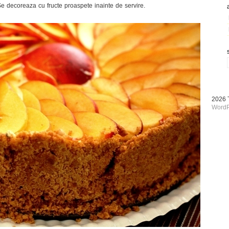
 Se decoreaza cu fructe proaspete inainte de servire.
2026
WordP