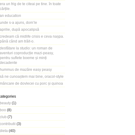
era un frig de te citeai pe tine. în toate
cărțile.
an education
unde s-a ajuns, dom’le
aprilie, după apocalipsă
credeam că midlife crisis e ceva nașpa.
până când am trăit-o.
desfătare la studio: un roman de
aventuri coproducție mazi-peasy,
pentru suflete boeme și minți
decadente
hummus de mazăre easy peasy
să ne cunoaștem mai bine, oracol-style
mâncare de dovlecei cu porc și quinoa
categories
beauty
(1)
boo
(8)
club
(7)
contributii
(3)
dieta
(40)