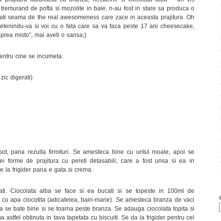
 tremurand de pofta si mozolite in bale, n-au fost in stare sa produca o
ati seama de the real awesomeness care zace in aceasta prajitura. Oh
rietenindu-va si voi cu o fata care sa va faca peste 17 ani cheesecake,
 prea misto”, mai aveti o sansa;)
 pentru cine se incumeta:
 zic digerati)
bot, pana rezulta firmituri. Se amesteca bine cu untul moale, apoi se
ei forme de prajitura cu pereti detasabili, care a fost unsa si ea in
ne la frigider pana e gata si crema.
cati. Ciocolata alba se face si ea bucati si se topeste in 100ml de
cu apa clocotita (adicatelea, bain-marie). Se amesteca branza de vaci
a se bate bine si se toarna peste branza. Se adauga ciocolata topita si
 astfel obtinuta in tava tapetata cu biscuiti. Se da la frigider pentru cel