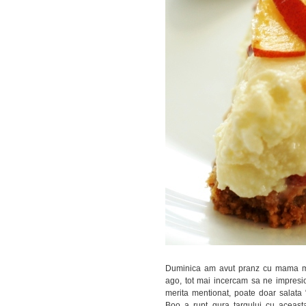
Duminica am avut pranz cu mama 
ago, tot mai incercam sa ne impres
merita mentionat, poate doar salata
Boo a rupt gura targului cu aceasta