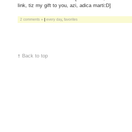
link, tiz my gift to you, azi, adica marti:D]
2 comments »
|
every day
,
favorites
↑
Back to top