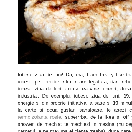
Iubesc ziua de luni! Da, ma, I am freaky like tha
iubesc pe
Freddie
, stiu, n-are legatura, dar treb
iubesc ziua de luni, cu cat ea vine, uneori, dupa
industrial. De exemplu, iubesc ziua de luni,
19
,
energie si din proprie initiativa la sase si
19
minut
la carte si doua gustari sanatoase, le asezi 
termoizolanta rosie
, superrrba, de la Ikea si off
shower, de machiat te machiezi in masina (nu dege
carnetul, e pe maxima eficienta treaba), dupa care