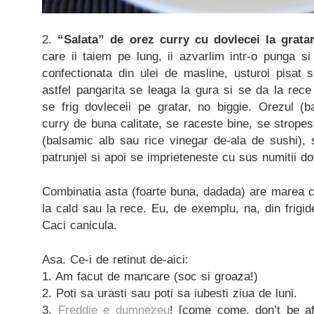
2.
“Salata” de orez curry cu dovlecei la grata
care ii taiem pe lung, ii azvarlim intr-o punga s
confectionata din ulei de masline, usturoi pisat
astfel pangarita se leaga la gura si se da la rece
se frig dovleceii pe gratar, no biggie. Orezul (b
curry de buna calitate, se raceste bine, se stropes
(balsamic alb sau rice vinegar de-ala de sushi),
patrunjel si apoi se imprieteneste cu sus numitii do
Combinatia asta (foarte buna, dadada) are marea c
la cald sau la rece. Eu, de exemplu, na, din frigid
Caci canicula.
Asa. Ce-i de retinut de-aici:
1. Am facut de mancare (soc si groaza!)
2. Poti sa urasti sau poti sa iubesti ziua de luni.
3.
Freddie e dumnezeu
! [come come, don’t be af