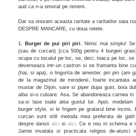
aud ca n-a omorat pe nimeni.
Dar sa onoram aceasta raritate a raritatilor oaia ro
DESPRE MANCARE, cu doua retete.
1.
Burger de pui piri piri
. Nimic mai simplu! Se
(sau de curcan) [cca 500g pentru 4 burgeri grasi
ocupa cu tocatul pe loc, se, deci, toaca pe loc, se
deverseaza intr-un castron si se framanta bine cu
(hai, si apa), o lingurita de amestec piri piri (am 
de la magazinul de mirodenii, foarte incantata a
mustar de Dijon, sare si piper dupa gust, boia du
aiba si-o culoare. Asa. Se abandoneaza carnea in 
sa-si lase toate alea gustul lor. Apoi, modelam d
burger style, si le frigem pe gratarul bine incins.
curcan sunt still metoda mea preferata de gatit
despre dansii
aici
si
aici
. Ce e nou in schema e m
Jamie invatata si practicata religios de-atunci 