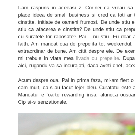
I-am raspuns in aceeasi zi Corinei ca vreau sa 
place ideea de small business si cred ca toti ar 
cinstite, initiate de oameni frumosi. De unde stiu
stiu ca afacerea e cinstita? De unde stiu ca prepe
cu suratele lor raposate? Pai… nu stiu. Eu doar a
faith. Am mancat oua de prepelita tot weekendul, i
extraordinar de bune. Am citit despre ele. De ex
mi trebuie in viata mea
livada cu prepelite
. Dupa
aici, rugandu-va sa incurajati, daca aveti chef, ace
Acum despre oua. Pai in prima faza, mi-am fiert o
cam mult, ca s-au facut lejer bleu. Curatatul este a
Mancatul e foarte rewarding insa, aluneca ousoa
Cip si-s senzationale.