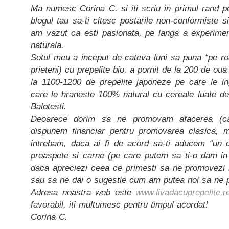
Ma numesc Corina C. si iti scriu in primul rand p
blogul tau sa-ti citesc postarile non-conformiste s
am vazut ca esti pasionata, pe langa a experimen
naturala.
Sotul meu a inceput de cateva luni sa puna “pe roa
prieteni) cu prepelite bio, a pornit de la 200 de oua
la 1100-1200 de prepelite japoneze pe care le in
care le hraneste 100% natural cu cereale luate de 
Balotesti.
Deoarece dorim sa ne promovam afacerea (ca
dispunem financiar pentru promovarea clasica, m
intrebam, daca ai fi de acord sa-ti aducem “un 
proaspete si carne (pe care putem sa ti-o dam in 
daca apreciezi ceea ce primesti sa ne promovezi 
sau sa ne dai o sugestie cum am putea noi sa ne 
Adresa noastra web este
www.livadacuprepelite.r
favorabil, iti multumesc pentru timpul acordat!
Corina C.