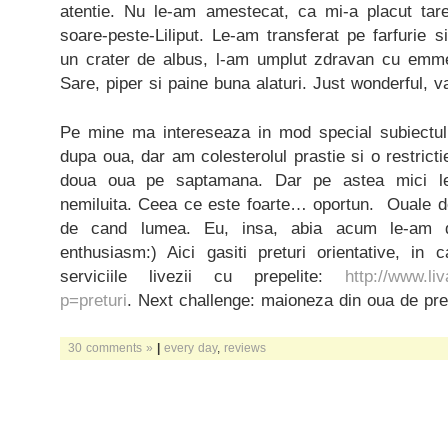
atentie. Nu le-am amestecat, ca mi-a placut tar
soare-peste-Liliput. Le-am transferat pe farfurie 
un crater de albus, l-am umplut zdravan cu emme
Sare, piper si paine buna alaturi. Just wonderful, v
Pe mine ma intereseaza in mod special subiectul
dupa oua, dar am colesterolul prastie si o restrict
doua oua pe saptamana. Dar pe astea mici l
nemiluita. Ceea ce este foarte… oportun. Ouale de
de cand lumea. Eu, insa, abia acum le-am d
enthusiasm:) Aici gasiti preturi orientative, in
serviciile livezii cu prepelite:
http://www.li
p=preturi
. Next challenge: maioneza din oua de prepe
30 comments »
|
every day
,
reviews