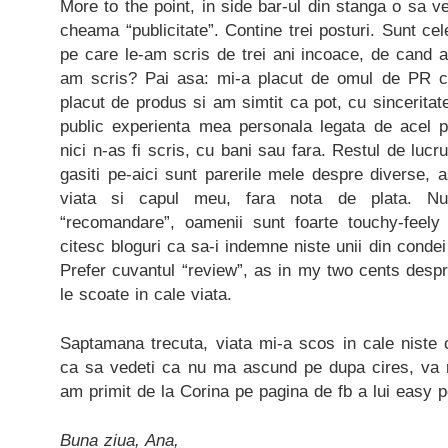
More to the point, in side bar-ul din stanga o sa v
cheama “publicitate”. Contine trei posturi. Sunt cele
pe care le-am scris de trei ani incoace, de cand 
am scris? Pai asa: mi-a placut de omul de PR ca
placut de produs si am simtit ca pot, cu sinceritate 
public experienta mea personala legata de acel p
nici n-as fi scris, cu bani sau fara. Restul de lucru
gasiti pe-aici sunt parerile mele despre diverse,
viata si capul meu, fara nota de plata. Nu
“recomandare”, oamenii sunt foarte touchy-feely
citesc bloguri ca sa-i indemne niste unii din conde
Prefer cuvantul “review”, as in my two cents despr
le scoate in cale viata.
Saptamana trecuta, viata mi-a scos in cale niste 
ca sa vedeti ca nu ma ascund pe dupa cires, va 
am primit de la Corina pe pagina de fb a lui easy 
Buna ziua, Ana,