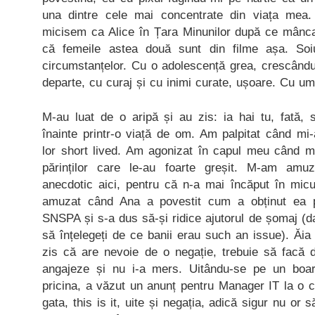
una dintre cele mai concentrate din viața mea
micisem ca Alice în Țara Minunilor după ce mânca
că femeile astea două sunt din filme așa. Soi
circumstanțelor. Cu o adolescență grea, crescându
departe, cu curaj și cu inimi curate, ușoare. Cu u
M-au luat de o aripă și au zis: ia hai tu, fată,
înainte printr-o viață de om. Am palpitat când mi-
lor short lived. Am agonizat în capul meu când mi-a
părinților care le-au foarte greșit. M-am amu
anecdotic aici, pentru că n-a mai încăput în mi
amuzat când Ana a povestit cum a obținut ea p
SNSPA și s-a dus să-și ridice ajutorul de șomaj (da
să înțelegeți de ce banii erau such an issue). Ăia
zis că are nevoie de o negație, trebuie să facă
angajeze și nu i-a mers. Uitându-se pe un boar
pricina, a văzut un anunț pentru Manager IT la o c
gata, this is it, uite și negația, adică sigur nu or