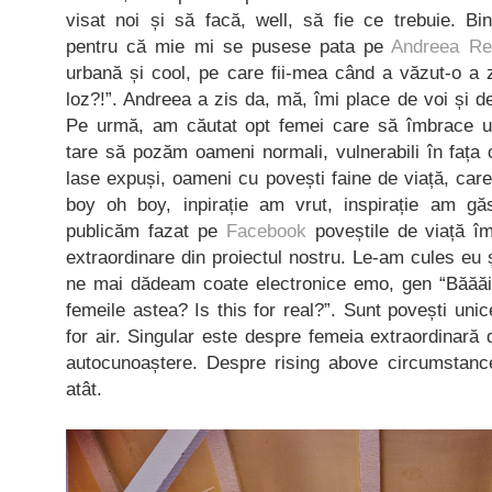
visat noi și să facă, well, să fie ce trebuie. B
pentru că mie mi se pusese pata pe
Andreea Ret
urbană și cool, pe care fii-mea când a văzut-o a 
loz?!”. Andreea a zis da, mă, îmi place de voi și d
Pe urmă, am căutat opt femei care să îmbrace un
tare să pozăm oameni normali, vulnerabili în fața
lase expuși, oameni cu povești faine de viață, care 
boy oh boy, inpirație am vrut, inspirație am g
publicăm fazat pe
Facebook
poveștile de viață îm
extraordinare din proiectul nostru. Le-am cules eu 
ne mai dădeam coate electronice emo, gen “Băăăi,
femeile astea? Is this for real?”. Sunt povești uni
for air. Singular este despre femeia extraordinară 
autocunoaștere. Despre rising above circumstanc
atât.