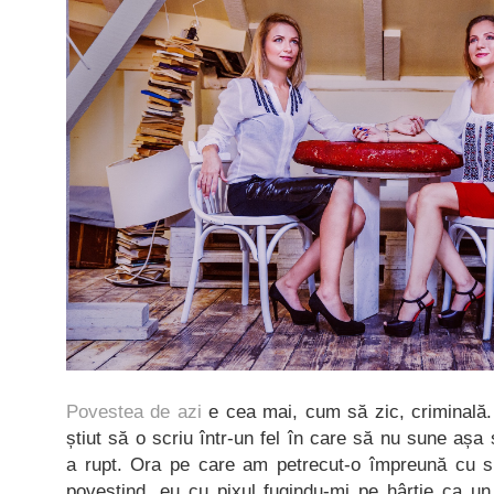
Povestea de azi
e cea mai, cum să zic, criminală.
știut să o scriu într-un fel în care să nu sune așa
a rupt. Ora pe care am petrecut-o împreună cu su
povestind, eu cu pixul fugindu-mi pe hârtie ca un