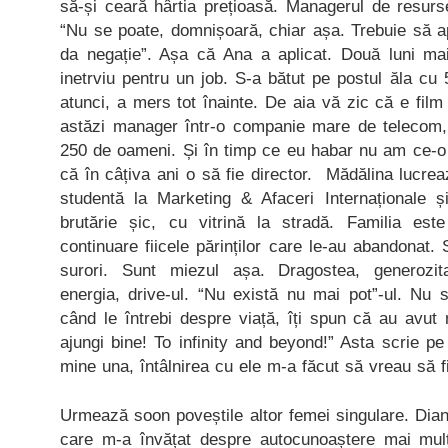
să-și ceară hârtia prețioasă. Managerul de resurs
“Nu se poate, domnișoară, chiar așa. Trebuie să ap
da negație”. Așa că Ana a aplicat. Două luni ma
inetrviu pentru un job. S-a bătut pe postul ăla cu
atunci, a mers tot înainte. De aia vă zic că e film
astăzi manager într-o companie mare de telecom
250 de oameni. Și în timp ce eu habar nu am ce-o 
că în câțiva ani o să fie director. Mădălina lucrează
studentă la Marketing & Afaceri Internaționale 
brutărie șic, cu vitrină la stradă. Familia est
continuare fiicele părinților care le-au abandonat.
surori. Sunt miezul așa. Dragostea, generozitat
energia, drive-ul. “Nu există nu mai pot”-ul. Nu 
când le întrebi despre viață, îți spun că au avut
ajungi bine! To infinity and beyond!” Asta scrie pe
mine una, întâlnirea cu ele m-a făcut să vreau să 
Urmează soon poveștile altor femei singulare. Dia
care m-a învățat despre autocunoaștere mai mult