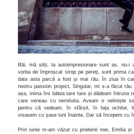
Băi, mă știți, la autoimpresionare sunt as, nu-
vorba de împroșcat sirop pe pereți, sunt prima ca
data asta parcă a fost și mai rău. În ziua în car
nostru passion project, Singular, mi s-a făcut rău 
așa, inima îmi bătea tare tare și dădeam întruna ref
care veneau cu nemiluita. Aveam o neliniște so
pentru că vedeam, în sfârșit, în fața ochilor, 
visasem cu șase luni înainte. Dar să începem cu î
Prin iunie m-am văzut cu prietenii mei, Emilia și