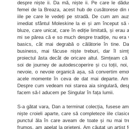
despre niște ii. Da mă, niște ii. Pe care le dădu
femei de la Breaza, acest hub de cusătorese din m
iile pe care le vedeți pe stradă. De cum am auz
imediat sfântul Moleskine la ei și am început s
bluze, care unicat, care în ediție limitată, și era
mi se părea că e so much despre tradiție, nu era 
basics, cât mai degrabă o călătorie în tine. Da
business, mai făcuse niște treburi, dar îl si
proiectul ăsta decât de oricare altul. Simțeam că
soi de journey de autodescoperire și cu toții, noi
nevoie, o nevoie organică așa, să convertim emo
acele momente în ceva de dat mai departe. Am sc
Despre cum vedeam noi starea aia singulară, des
facem să-l aducem pe Singular în fața lumii.
S-a gătat vara, Dan a terminat colecția, fusese amb
niște croieli aparte, care să completeze iile clasice
punctul ăla în care aveam de toate și nu mai t
frumos, am apelat la prieteni. Am căutat un artist 