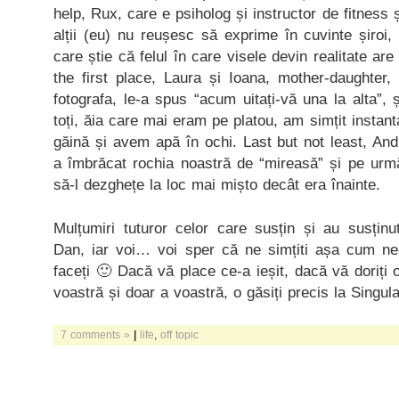
help, Rux, care e psiholog și instructor de fitness
alții (eu) nu reușesc să exprime în cuvinte șiroi
care știe că felul în care visele devin realitate ar
the first place, Laura și Ioana, mother-daughter,
fotografa, le-a spus “acum uitați-vă una la alta”, și-
toți, ăia care mai eram pe platou, am simțit instan
găină și avem apă în ochi. Last but not least, And
a îmbrăcat rochia noastră de “mireasă” și pe urmă
să-l dezghețe la loc mai mișto decât era înainte.
Mulțumiri tuturor celor care susțin și au susținu
Dan, iar voi… voi sper că ne simțiti așa cum ne
faceți 🙂 Dacă vă place ce-a ieșit, dacă vă doriți
voastră și doar a voastră, o găsiți precis la Singul
7 comments »
|
life
,
off topic