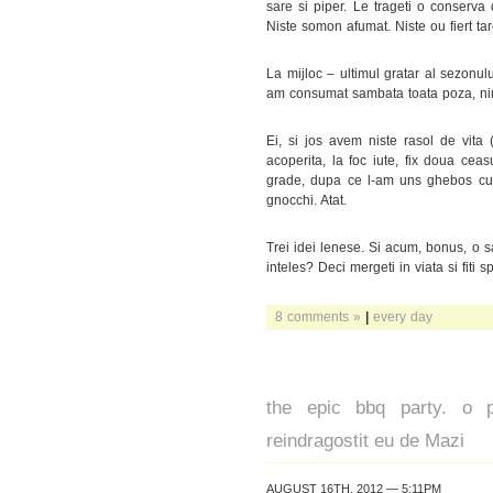
sare si piper. Le trageti o conserva 
Niste somon afumat. Niste ou fiert ta
La mijloc – ultimul gratar al sezonulu
am consumat sambata toata poza, ni
Ei, si jos avem niste rasol de vita 
acoperita, la foc iute, fix doua ceas
grade, dupa ce l-am uns ghebos cu 
gnocchi. Atat.
Trei idei lenese. Si acum, bonus, o sa
inteles? Deci mergeti in viata si fiti 
8 comments »
|
every day
the epic bbq party. o 
reindragostit eu de Mazi
AUGUST 16TH, 2012 — 5:11PM