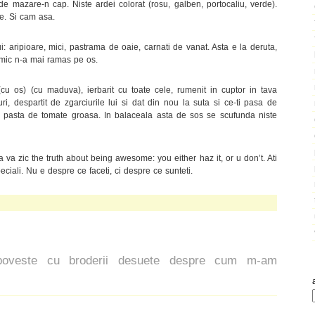
de mazare-n cap. Niste ardei colorat (rosu, galben, portocaliu, verde).
re. Si cam asa.
i: aripioare, mici, pastrama de oaie, carnati de vanat. Asta e la deruta,
mic n-a mai ramas pe os.
(cu os) (cu maduva), ierbarit cu toate cele, rumenit in cuptor in tava
uri, despartit de zgarciurile lui si dat din nou la suta si ce-ti pasa de
pasta de tomate groasa. In balaceala asta de sos se scufunda niste
 va zic the truth about being awesome: you either haz it, or u don’t. Ati
speciali. Nu e despre ce faceti, ci despre ce sunteti.
poveste cu broderii desuete despre cum m-am