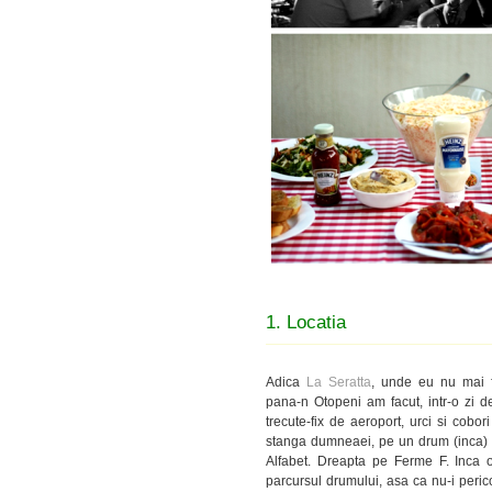
1. Locatia
Adica
La Seratta
, unde eu nu mai 
pana-n Otopeni am facut, intr-o zi d
trecute-fix de aeroport, urci si cobor
stanga dumneaei, pe un drum (inca) as
Alfabet. Dreapta pe Ferme F. Inca 
parcursul drumului, asa ca nu-i pericol