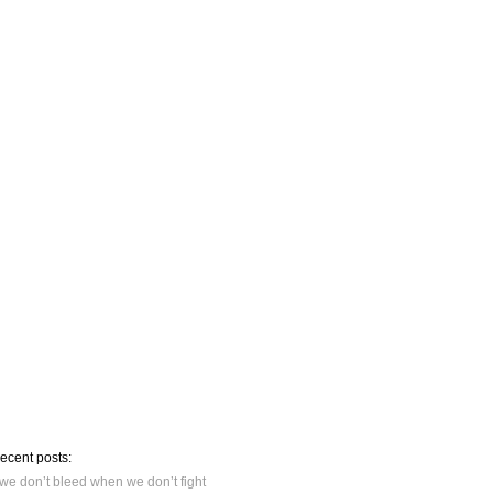
recent posts:
we don’t bleed when we don’t fight