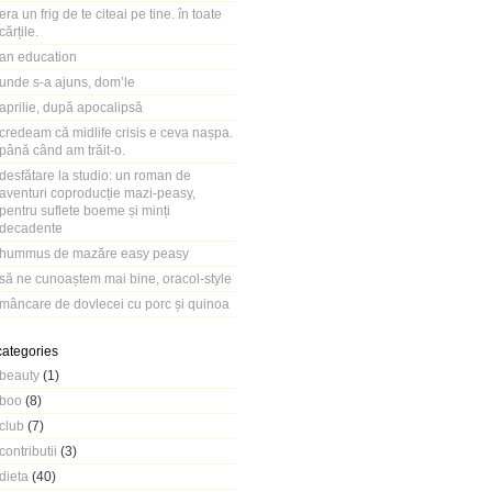
era un frig de te citeai pe tine. în toate
cărțile.
an education
unde s-a ajuns, dom’le
aprilie, după apocalipsă
credeam că midlife crisis e ceva nașpa.
până când am trăit-o.
desfătare la studio: un roman de
aventuri coproducție mazi-peasy,
pentru suflete boeme și minți
decadente
hummus de mazăre easy peasy
să ne cunoaștem mai bine, oracol-style
mâncare de dovlecei cu porc și quinoa
categories
beauty
(1)
boo
(8)
club
(7)
contributii
(3)
dieta
(40)