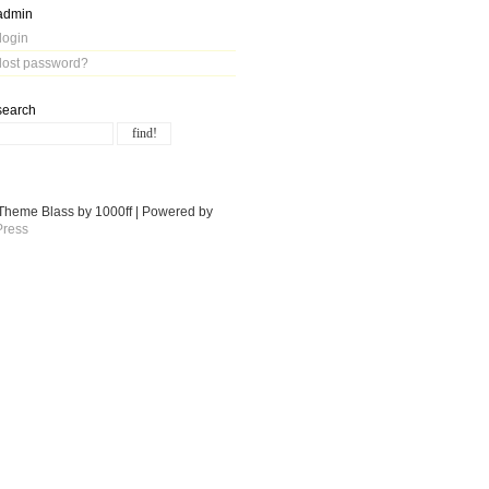
admin
login
lost password?
search
Theme Blass by 1000ff | Powered by
ress