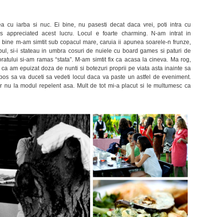
tea cu iarba si nuc. Ei bine, nu pasesti decat daca vrei, poti intra cu
 appreciated acest lucru. Locul e foarte charming. N-am intrat in
sa bine m-am simtit sub copacul mare, caruia ii apunea soarele-n frunze,
bul, si-i stateau in umbra cosuri de nuiele cu board games si paturi de
oratului si-am ramas “stata”. M-am simtit fix ca acasa la cineva. Ma rog,
 ca am epuizat doza de nunti si botezuri proprii pe viata asta inainte sa
ebos sa va duceti sa vedeti locul daca va paste un astfel de eveniment.
ar nu la modul repelent asa. Mult de tot mi-a placut si le multumesc ca