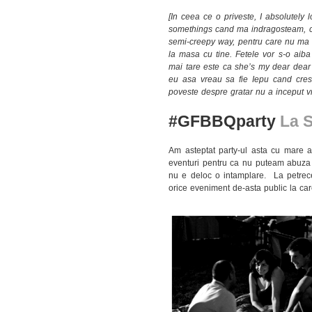
[In ceea ce o priveste, I absolutely
somethings cand ma indragosteam, cu
semi-creepy way, pentru care nu ma s
la masa cu tine. Fetele vor s-o aiba 
mai tare este ca she’s my dear dear 
eu asa vreau sa fie Iepu cand cres
poveste despre gratar nu a inceput v
#GFBBQparty
La S
Am asteptat party-ul asta cu mare a
eventuri pentru ca nu puteam abuza d
nu e deloc o intamplare. La petrec
orice eveniment de-asta public la car