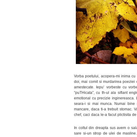
Vorba poetului, acopera-mi inima cu c
doi, mai comit si murdarirea poeziei 
amestecate. Iepu’ vorbeste cu vorbe.
“puTHicata”, cu th-ul ala siflant en
emotional cu precizie inginereasca.
seara-i si mai munca. Numai bine se
mancare, daca ti-a trebuit stomac. Va
chef, caci daca le-a facut plictisita d
In coltul din dreapta sus avem o sal
sare si-un strop de ulei de masline. 