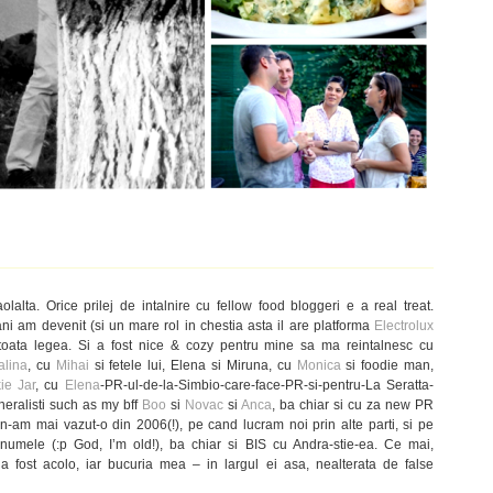
olalta. Orice prilej de intalnire cu fellow food bloggeri e a real treat.
doi ani am devenit (si un mare rol in chestia asta il are platforma
Electrolux
toata legea. Si a fost nice & cozy pentru mine sa ma reintalnesc cu
alina
, cu
Mihai
si fetele lui, Elena si Miruna, cu
Monica
si foodie man,
ie Jar
, cu
Elena
-PR-ul-de-la-Simbio-care-face-PR-si-pentru-La Seratta-
neralisti such as my bff
Boo
si
Novac
si
Anca
, ba chiar si cu za new PR
am mai vazut-o din 2006(!), pe cand lucram noi prin alte parti, si pe
umele (:p God, I’m old!), ba chiar si BIS cu Andra-stie-ea. Ce mai,
a fost acolo, iar bucuria mea – in largul ei asa, nealterata de false