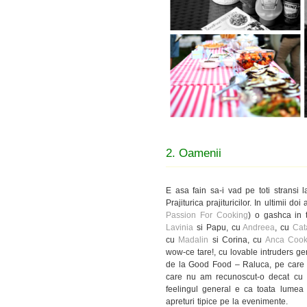
2. Oamenii
E asa fain sa-i vad pe toti stransi la
Prajiturica prajituricilor. In ultimii 
Passion For Cooking
) o gashca in 
Lavinia
si Papu, cu
Andreea
, cu
Cat
cu
Madalin
si Corina, cu
Anca Cook
wow-ce tare!, cu lovable intruders ge
de la Good Food – Raluca, pe care n-
care nu am recunoscut-o decat cu n
feelingul general e ca toata lumea 
apreturi tipice pe la evenimente.