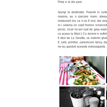
Pista e la doi pasi.
Ajungi la destinatie. Pasesti in cur
masina, au o parcare mare, always
restaurant (nu ca n-as fi vrut, dar a
si-i calarea un copil frumos scrancio
picnic, incat mi-am luat de grija expl
ca acasa la Mazi:) Cu durere-n suflet
fi stiut de La Seratta, va indemn gh
E cald, primitor, oareshcum fancy, d
ne-au gazduit aceasta extravaganta.