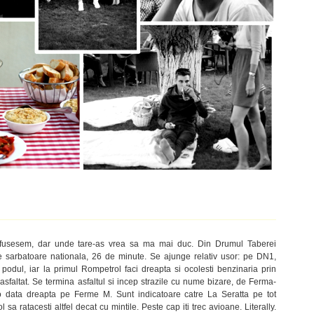
fusesem, dar unde tare-as vrea sa ma mai duc. Din Drumul Taberei
e sarbatoare nationala, 26 de minute. Se ajunge relativ usor: pe DN1,
i podul, iar la primul Rompetrol faci dreapta si ocolesti benzinaria prin
faltat. Se termina asfaltul si incep strazile cu nume bizare, de Ferma-
o data dreapta pe Ferme M. Sunt indicatoare catre La Seratta pe tot
 sa ratacesti altfel decat cu mintile. Peste cap iti trec avioane. Literally.