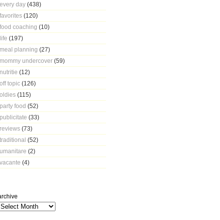
every day
(438)
favorites
(120)
food coaching
(10)
life
(197)
meal planning
(27)
mommy undercover
(59)
nutritie
(12)
off topic
(126)
oldies
(115)
party food
(52)
publicitate
(33)
reviews
(73)
traditional
(52)
umanitare
(2)
vacante
(4)
archive