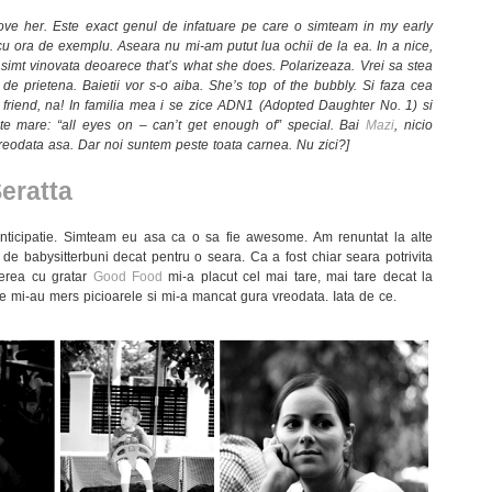
 love her. Este exact genul de infatuare pe care o simteam in my early
 ora de exemplu. Aseara nu mi-am putut lua ochii de la ea. In a nice,
imt vinovata deoarece that’s what she does. Polarizeaza. Vrei sa stea
de prietena. Baietii vor s-o aiba. She’s top of the bubbly. Si faza cea
friend, na! In familia mea i se zice ADN1 (Adopted Daughter No. 1) si
te mare: “all eyes on – can’t get enough of” special. Bai
Mazi
, nicio
reodata asa. Dar noi suntem peste toata carnea. Nu zici?]
eratta
nticipatie. Simteam eu asa ca o sa fie awesome. Am renuntat la alte
e babysitterbuni decat pentru o seara. Ca a fost chiar seara potrivita
erea cu gratar
Good Food
mi-a placut cel mai tare, mai tare decat la
e mi-au mers picioarele si mi-a mancat gura vreodata. Iata de ce.