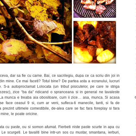
eva, dar sa fie cu carne. Bai, ce sacrilegiu, dupa ce ca scriu din joi in
din mine. Ce mai faceti? Totul bine? De partea asta a ecranului, lucruri
 S-a autoproclamat Lolocata (un tribut pisicutelor, pe care le striga
glezesc), zice “ba da” ridicand o spranceana si in general ne tavaleste
 La munca e treaba aia obositoare, cum ii zice… asa, munca. Si acasa
 face ceasul 9 si, cum ar veni, sufleca-ti manecile, tanti, si fa de
 prezint ultimele comestibile, de-alea care se fac fara foreplay si fara
e mine, le poate oricine.
ata cu paste, ou si somon afumat. Fierbeti niste paste scurte in apa cu
Le scurgeti. Le tavaliti bine intr-un sos cu mustar, smantana, ierburi,