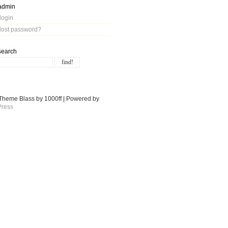
admin
login
lost password?
search
Theme Blass by 1000ff | Powered by
ress