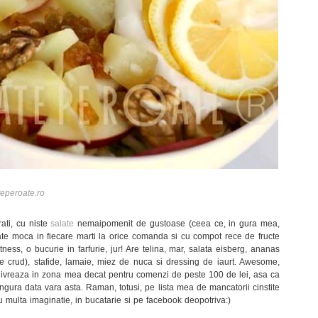
eperoate.ro
rati, cu niste
salate
nemaipomenit de gustoase (ceea ce, in gura mea,
date moca in fiecare marti la orice comanda si cu compot rece de fructe
ness, o bucurie in farfurie, jur! Are telina, mar, salata eisberg, ananas
fie crud), stafide, lamaie, miez de nuca si dressing de iaurt. Awesome,
livreaza in zona mea decat pentru comenzi de peste 100 de lei, asa ca
ngura data vara asta. Raman, totusi, pe lista mea de mancatorii cinstite
i cu multa imaginatie, in bucatarie si pe facebook deopotriva:)