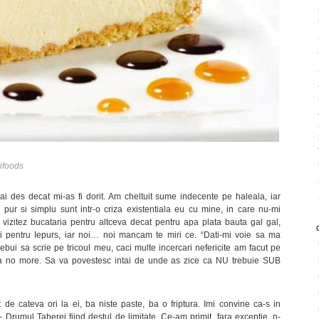
ifoods
 des decat mi-as fi dorit. Am cheltuit sume indecente pe haleala, iar
ur si simplu sunt intr-o criza existentiala eu cu mine, in care nu-mi
vizitez bucataria pentru altceva decat pentru apa plata bauta gal gal,
ai pentru Iepurs, iar noi… noi mancam te miri ce. “Dati-mi voie sa ma
trebui sa scrie pe tricoul meu, caci multe incercari nefericite am facut pe
na no more. Sa va povestesc intai de unde as zice ca NU trebuie SUB
e cateva ori la ei, ba niste paste, ba o friptura. Imi convine ca-s in
 – Drumul Taberei fiind destul de limitate. Ce-am primit, fara exceptie, n-