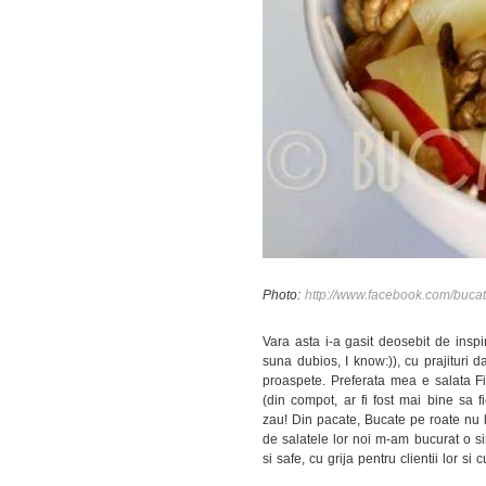
Photo:
http://www.facebook.com/bucat
Vara asta i-a gasit deosebit de inspi
suna dubios, I know:)), cu prajituri 
proaspete. Preferata mea e salata Fit
(din compot, ar fi fost mai bine sa 
zau! Din pacate, Bucate pe roate nu 
de salatele lor noi m-am bucurat o si
si safe, cu grija pentru clientii lor s