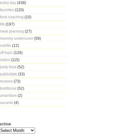
every day
(438)
favorites
(120)
food coaching
(10)
life
(197)
meal planning
(27)
mommy undercover
(59)
nutritie
(12)
off topic
(126)
oldies
(115)
party food
(52)
publicitate
(33)
reviews
(73)
traditional
(52)
umanitare
(2)
vacante
(4)
archive