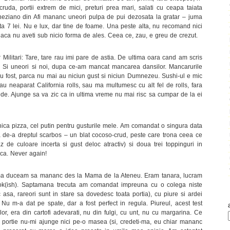
uda, portii extrem de mici, preturi prea mari, salati cu ceapa taiata
eziano din Afi mananc uneori pulpa de pui dezosata la gratar – juma
tata 7 lei. Nu e lux, dar tine de foame. Una peste alta, nu recomand nici
t daca nu aveti sub nicio forma de ales. Ceea ce, zau, e greu de crezut.
Militari: Tare, tare rau imi pare de astia. De ultima oara cand am scris
cat. Si uneori si noi, dupa ce-am mancat mancarea dansilor. Mancarurile
au fost, parca nu mai au niciun gust si niciun Dumnezeu. Sushi-ul e mic
eau neaparat California rolls, sau ma multumesc cu alt fel de rolls, fara
de. Ajunge sa va zic ca in ultima vreme nu mai risc sa cumpar de la ei
ica pizza, cel putin pentru gusturile mele. Am comandat o singura data
 de-a dreptul scarbos – un blat cocoso-crud, peste care trona ceea ce
z de culoare incerta si gust deloc atractiv) si doua trei toppinguri in
mica. Never again!
 ma duceam sa mananc des la Mama de la Ateneu. Eram tanara, lucram
 ok(ish). Saptamana trecuta am comandat impreuna cu o colega niste
asa, rareori sunt in stare sa dovedesc toata portia), cu piure si ardei
 Nu m-a dat pe spate, dar a fost perfect in regula. Piureul, acest test
lor, era din cartofi adevarati, nu din fulgi, cu unt, nu cu margarina. Ce
 portie nu-mi ajunge nici pe-o masea (si, credeti-ma, eu chiar mananc