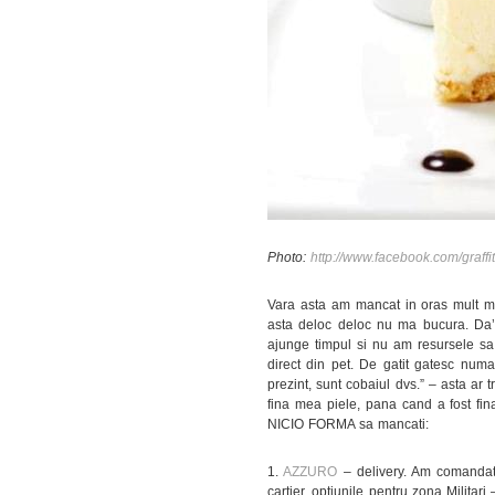
Photo:
http://www.facebook.com/graffit
Vara asta am mancat in oras mult mai
asta deloc deloc nu ma bucura. Da’ p
ajunge timpul si nu am resursele sa 
direct din pet. De gatit gatesc num
prezint, sunt cobaiul dvs.” – asta ar 
fina mea piele, pana cand a fost fi
NICIO FORMA sa mancati:
1.
AZZURO
– delivery. Am comandat d
cartier, optiunile pentru zona Militari