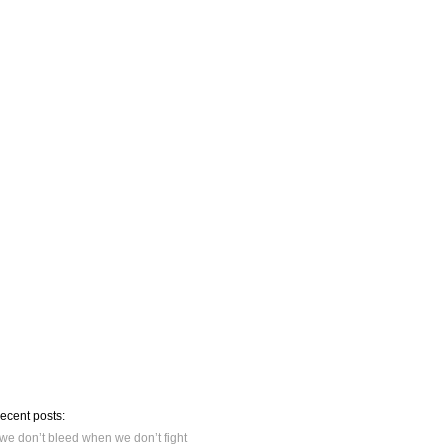
recent posts:
we don’t bleed when we don’t fight