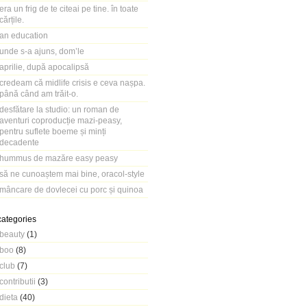
era un frig de te citeai pe tine. în toate
cărțile.
an education
unde s-a ajuns, dom’le
aprilie, după apocalipsă
credeam că midlife crisis e ceva nașpa.
până când am trăit-o.
desfătare la studio: un roman de
aventuri coproducție mazi-peasy,
pentru suflete boeme și minți
decadente
hummus de mazăre easy peasy
să ne cunoaștem mai bine, oracol-style
mâncare de dovlecei cu porc și quinoa
categories
beauty
(1)
boo
(8)
club
(7)
contributii
(3)
dieta
(40)