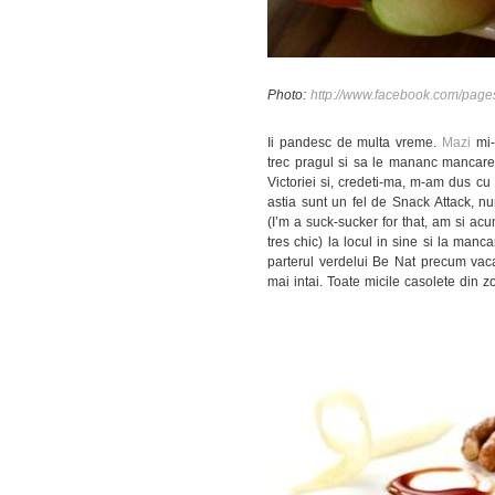
Photo:
http://www.facebook.com/pag
Ii pandesc de multa vreme.
Mazi
mi-
trec pragul si sa le mananc mancare
Victoriei si, credeti-ma, m-am dus cu
astia sunt un fel de Snack Attack, nu
(I’m a suck-sucker for that, am si ac
tres chic) la locul in sine si la manca
parterul verdelui Be Nat precum vaca
mai intai. Toate micile casolete din