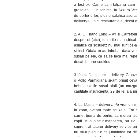
a fost ok. Carne cam talpa si cam cr
grosolan… In schimb, la Azzuro Ven
de portie 6 lei, plus o salatica asor
delivery-ul, nici restaurantele, deca
2. AFC Thang Long – Afi si Carrefour 
despre ei (
aici
), lucrurile s-au stri
asiatice cu sosuletz nu mai sunt ce-
si trist. Odata m-au intrebat daca vr
susan pe ele, ca sa se faca mai repe
decat fortune cookies.
3.
Pizza Dominium
– delivery. Groazn
o Pollo Parmigiana si-am primit ceva
trebuia sa fie sosul aioli (un mazga
cantitate insuficienta. 29 de lei aia 
4.
La Mama
– delivery. Pe vremuri
in zona, aveam toate scuzele. Era
carnet (juma de portie, ca mereu fac 
copti. Mi-a placut mancarea, nu zic.
suprem al tuturor delivery service-uri
nu mi-a placut e ca jumatatea lor de