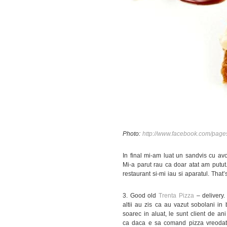
Photo:
http://www.facebook.com/pag
In final mi-am luat un sandvis cu av
Mi-a parut rau ca doar atat am putut
restaurant si-mi iau si aparatul. That
3. Good old
Trenta Pizza
– delivery. 
altii au zis ca au vazut sobolani in 
soarec in aluat, le sunt client de an
ca daca e sa comand pizza vreodata,