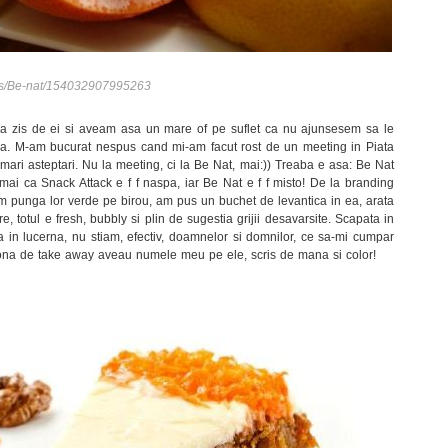
es/Be-nat/154032907995263
a zis de ei si aveam asa un mare of pe suflet ca nu ajunsesem sa le
a. M-am bucurat nespus cand mi-am facut rost de un meeting in Piata
 mari asteptari. Nu la meeting, ci la Be Nat, mai:)) Treaba e asa: Be Nat
mai ca Snack Attack e f f naspa, iar Be Nat e f f misto! De la branding
um punga lor verde pe birou, am pus un buchet de levantica in ea, arata
re, totul e fresh, bubbly si plin de sugestia grijii desavarsite. Scapata in
 in lucerna, nu stiam, efectiv, doamnelor si domnilor, ce sa-mi cumpar
 zona de take away aveau numele meu pe ele, scris de mana si color!