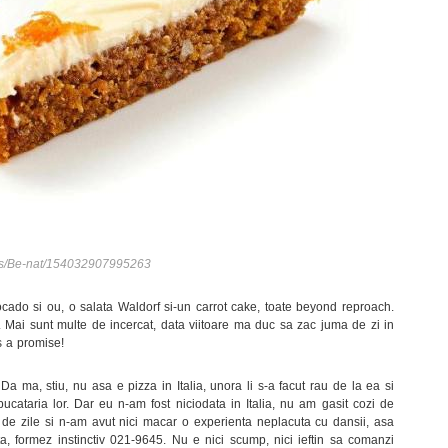
es/Be-nat/154032907995263
ocado si ou, o salata Waldorf si-un carrot cake, toate beyond reproach.
. Mai sunt multe de incercat, data viitoare ma duc sa zac juma de zi in
’s a promise!
Da ma, stiu, nu asa e pizza in Italia, unora li s-a facut rau de la ea si
bucataria lor. Dar eu n-am fost niciodata in Italia, nu am gasit cozi de
i de zile si n-am avut nici macar o experienta neplacuta cu dansii, asa
 formez instinctiv 021-9645. Nu e nici scump, nici ieftin sa comanzi