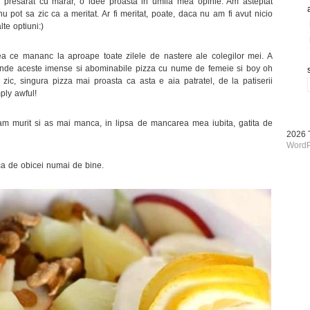
ra presarat cu marar, o idee proasta in umila mea opinie. Am asteptat
pot sa zic ca a meritat. Ar fi meritat, poate, daca nu am fi avut nicio
te optiuni:)
ea ce mananc la aproape toate zilele de nastere ale colegilor mei. A
mande aceste imense si abominabile pizza cu nume de femeie si boy oh
ic, singura pizza mai proasta ca asta e aia patratel, de la patiserii
ply awful!
m murit si as mai manca, in lipsa de mancarea mea iubita, gatita de
2026
WordP
ca de obicei numai de bine.