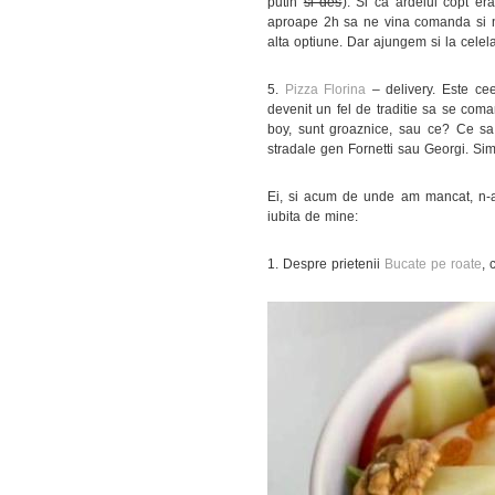
putin
si des
). Si ca ardeiul copt e
aproape 2h sa ne vina comanda si nu 
alta optiune. Dar ajungem si la celelal
5.
Pizza Florina
– delivery. Este ce
devenit un fel de traditie sa se co
boy, sunt groaznice, sau ce? Ce sa z
stradale gen Fornetti sau Georgi. Sim
Ei, si acum de unde am mancat, n-a
iubita de mine:
1. Despre prietenii
Bucate pe roate
, 