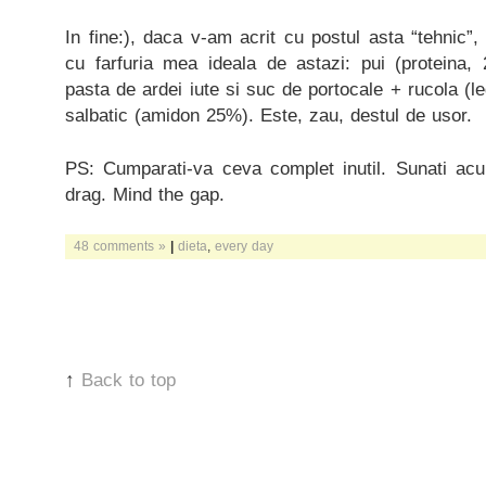
In fine:), daca v-am acrit cu postul asta “tehnic”
cu farfuria mea ideala de astazi: pui (proteina,
pasta de ardei iute si suc de portocale + rucola (l
salbatic (amidon 25%). Este, zau, destul de usor.
PS: Cumparati-va ceva complet inutil. Sunati acu
drag. Mind the gap.
48 comments »
|
dieta
,
every day
↑
Back to top