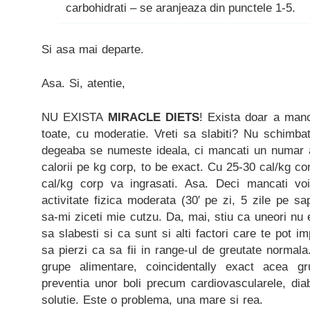
carbohidrati – se aranjeaza din punctele 1-5.
Si asa mai departe.
Asa. Si, atentie,
NU EXISTA
MIRACLE DIETS
! Exista doar a manc
toate, cu moderatie. Vreti sa slabiti? Nu schimbati
degeaba se numeste ideala, ci mancati un numar a
calorii pe kg corp, to be exact. Cu 25-30 cal/kg co
cal/kg corp va ingrasati. Asa. Deci mancati voi
activitate fizica moderata (30′ pe zi, 5 zile pe sa
sa-mi ziceti mie cutzu. Da, mai, stiu ca uneori nu 
sa slabesti si ca sunt si alti factori care te pot im
sa pierzi ca sa fii in range-ul de greutate normala
grupe alimentare, coincidentally exact acea g
preventia unor boli precum cardiovascularele, dia
solutie. Este o problema, una mare si rea.