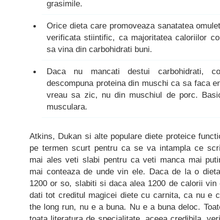
grasimile.
Orice dieta care promoveaza sanatatea omuletu
verificata stiintific, ca majoritatea caloriilor
sa vina din carbohidrati buni.
Daca nu mancati destui carbohidrati, c
descompuna proteina din muschi ca sa faca ene
vreau sa zic, nu din muschiul de porc. Basic
musculara.
Atkins, Dukan si alte populare diete proteice functio
pe termen scurt pentru ca se va intampla ce scrie
mai ales veti slabi pentru ca veti manca mai puti
mai conteaza de unde vin ele. Daca de la o diet
1200 or so, slabiti si daca alea 1200 de calorii vin
dati tot creditul magicei diete cu carnita, ca nu e ch
the long run, nu e a buna. Nu e a buna deloc. Toate 
toata literatura de specialitate, aceea credibila, ve