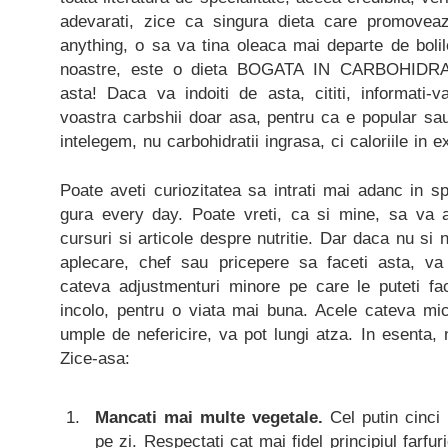
adevarati, zice ca singura dieta care promoveaz
anything, o sa va tina oleaca mai departe de bolile
noastre, este o dieta BOGATA IN CARBOHIDRAT
asta! Daca va indoiti de asta, cititi, informati-v
voastra carbshii doar asa, pentru ca e popular sa
intelegem, nu carbohidratii ingrasa, ci caloriile in e
Poate aveti curiozitatea sa intrati mai adanc in sp
gura every day. Poate vreti, ca si mine, sa va av
cursuri si articole despre nutritie. Dar daca nu si 
aplecare, chef sau pricepere sa faceti asta, va
cateva adjustmenturi minore pe care le puteti f
incolo, pentru o viata mai buna. Acele cateva mic
umple de nefericire, va pot lungi atza. In esenta, n
Zice-asa:
Mancati mai multe vegetale.
Cel putin cinci 
pe zi. Respectati cat mai fidel principiul farfu