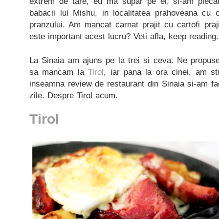
extrem de tare, eu ma supar pe ei, si-am pleca
babacii lui Mishu, in localitatea prahoveana cu 
pranzului. Am mancat carnat prajit cu cartofi praji
este important acest lucru? Veti afla, keep reading.
La Sinaia am ajuns pe la trei si ceva. Ne propus
sa mancam la
Tirol
, iar pana la ora cinei, am st
inseamna review de restaurant din Sinaia si-am fa
zile. Despre Tirol acum.
Tirol