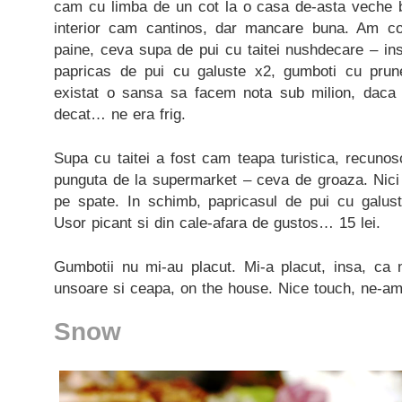
cam cu limba de un cot la o casa de-asta veche 
interior cam cantinos, dar mancare buna. Am c
paine, ceva supa de pui cu taitei nushdecare – inse
papricas de pui cu galuste x2, gumboti cu prune,
existat o sansa sa facem nota sub milion, daca 
decat… ne era frig.
Supa cu taitei a fost cam teapa turistica, recunosc
punguta de la supermarket – ceva de groaza. Nici
pe spate. In schimb, papricasul de pui cu galuste
Usor picant si din cale-afara de gustos… 15 lei.
Gumbotii nu mi-au placut. Mi-a placut, insa, ca 
unsoare si ceapa, on the house. Nice touch, ne-am 
Snow