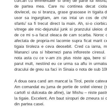
curcan cu emmentaler si brie) de parte lui Mishu, 
de partea mea. Care nu continea decat ciolan 
dovlecel, ou si branza, grase grasoase in tigaita d
usor sa ingurgitam, am ras intai un cos de chi
sfantu’ sa fi trecut direct la main. Ah, si-o ciorbica
vitrege ale mic-dejunului junk si pranzului uleios d
de ce mi s-a facut oleaca de cam scarba. Noroc ca
afectata de propria-mi lacomie supra ficat marit c
tigaia tiroleza e ceva deosebit. Cred ca iarna, ma
Mananci una si hibernezi pana infloreste ciresul.
nota asta cu ce v-am zis plus niste apa, bere s
parut mult, nestiind eu ce urma sa aflu in urmato
dracului de greu sa faci in Sinaia o nota de sub 10
A doua oara cand am mancat la Tirol, peste cateva 
Am comandat eu juma de portie de snitel vienez (s
cartofi si dulceata de afine), iar Mishu – niste pas
la tigaie. Excelent. Am baut siropuri de zmeura si d
din partea casei.