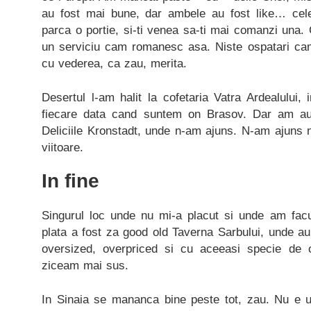
au fost mai bune, dar ambele au fost like… cel
parca o portie, si-ti venea sa-ti mai comanzi una.
un serviciu cam romanesc asa. Niste ospatari ca
cu vederea, ca zau, merita.
Desertul l-am halit la cofetaria Vatra Ardealului
fiecare data cand suntem on Brasov. Dar am auzi
Deliciile Kronstadt, unde n-am ajuns. N-am ajuns n
viitoare.
In fine
Singurul loc unde nu mi-a placut si unde am fac
plata a fost za good old Taverna Sarbului, unde au d
oversized, overpriced si cu aceeasi specie de 
ziceam mai sus.
In Sinaia se mananca bine peste tot, zau. Nu e u