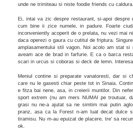
unde ne trimiteau si niste foodie friends cu caldura
Ei, intai va zic despre restaurant, si-apoi despre 
cum bine ii zice numele, in padure. Foarte ciud
inconveniently acoperit de o prelata, nu vezi mai n
daca operezi o gaura cu cutitul de friptura. Singur
amplasamentului stil vagon. Noi acolo am stat si 
aveam ace de brad in farfurie. E ca o barca resta
scari in urcus si coboras si deck de lemn. Interesa
Meniul contine si preparate vanatoresti, dar si 
care nu le gasesti chiar peste tot in Sinaia. Con
e fitza bai nene, asa, in creierii muntilor. Din nefe
sport extrem (nu am mers NUMAI pe troutuar, da?
grasi nu ne-a ajutat sa ne simtim mai putin agl
pranz, asa ca la Forest n-am luat decat dulce s
tiramisu. Nu m-au epuizat de placere, tre’ sa recun
ok.