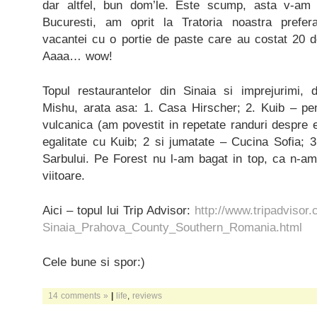
dar altfel, bun dom’le. Este scump, asta v-am
Bucuresti, am oprit la Tratoria noastra prefer
vacantei cu o portie de paste care au costat 20 de
Aaaa… wow!
Topul restaurantelor din Sinaia si imprejurimi, 
Mishu, arata asa: 1. Casa Hirscher; 2. Kuib – pen
vulcanica (am povestit in repetate randuri despre el
egalitate cu Kuib; 2 si jumatate – Cucina Sofia; 
Sarbului. Pe Forest nu l-am bagat in top, ca n-a
viitoare.
Aici – topul lui Trip Advisor:
http://www.tripadvisor
Sinaia_Prahova_County_Southern_Romania.html
Cele bune si spor:)
14 comments »
|
life
,
reviews