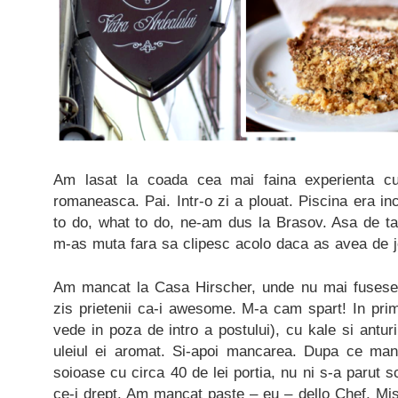
Am lasat la coada cea mai faina experienta cu
romaneasca. Pai. Intr-o zi a plouat. Piscina era in
to do, what to do, ne-am dus la Brasov. Asa de ta
m-as muta fara sa clipesc acolo daca as avea de j
Am mancat la Casa Hirscher, unde nu mai fusese
zis prietenii ca-i awesome. M-a cam spart! In prim
vede in poza de intro a postului), cu kale si anturi
uleiul ei aromat. Si-apoi mancarea. Dupa ce ma
soioase cu circa 40 de lei portia, nu ni s-a parut sc
ce-i drept. Am mancat paste – eu – dello Chef, Mis