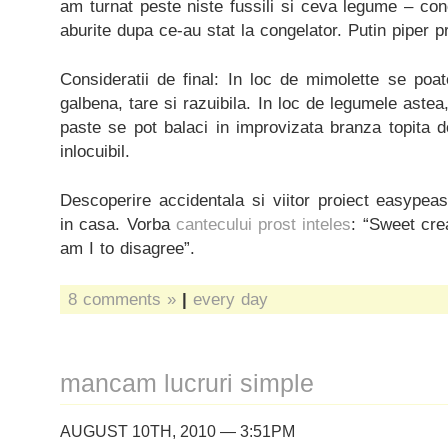
am turnat peste niste fussili si ceva legume – con
aburite dupa ce-au stat la congelator. Putin piper p
Consideratii de final: In loc de mimolette se poat
galbena, tare si razuibila. In loc de legumele astea,
paste se pot balaci in improvizata branza topita 
inlocuibil.
Descoperire accidentala si viitor proiect easypeas
in casa. Vorba
cantecului prost inteles
: “Sweet cr
am I to disagree”.
8 comments »
|
every day
mancam lucruri simple
AUGUST 10TH, 2010 — 3:51PM