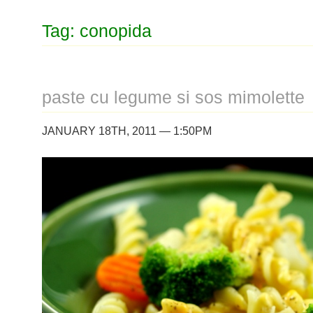
Tag: conopida
paste cu legume si sos mimolette
JANUARY 18TH, 2011 — 1:50PM