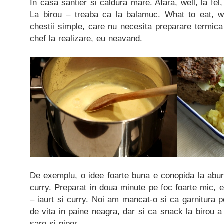
In casa santier si caldura mare. Afara, well, la fel,
La birou – treaba ca la balamuc. What to eat, wh
chestii simple, care nu necesita preparare termica
chef la realizare, eu neavand.
De exemplu, o idee foarte buna e conopida la aburi,
curry. Preparat in doua minute pe foc foarte mic, e
– iaurt si curry. Noi am mancat-o si ca garnitura 
de vita in paine neagra, dar si ca snack la birou a
sare si piper.