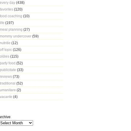
every day
(438)
favorites
(120)
food coaching
(10)
life
(197)
meal planning
(27)
mommy undercover
(59)
nutritie
(12)
off topic
(126)
oldies
(115)
party food
(52)
publicitate
(33)
reviews
(73)
traditional
(52)
umanitare
(2)
vacante
(4)
archive