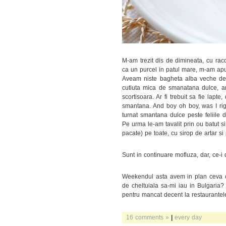
M-am trezit dis de dimineata, cu rac
ca un purcel in patul mare, m-am apuc
Aveam niste bagheta alba veche de vr
cutiuta mica de smanatana dulce, 
scortisoara. Ar fi trebuit sa fie lap
smantana. And boy oh boy, was I rig
turnat smantana dulce peste feliile 
Pe urma le-am tavalit prin ou batut s
pacate) pe toate, cu sirop de artar si
Sunt in continuare mofluza, dar, ce-i d
Weekendul asta avem in plan ceva cu
de cheltuiala sa-mi iau in Bulgaria?
pentru mancat decent la restaurantel
16 comments »
|
every day