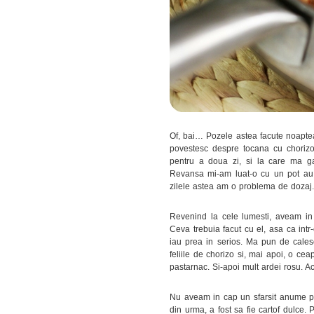
Of, bai… Pozele astea facute noaptea
povestesc despre tocana cu choriz
pentru a doua zi, si la care ma g
Revansa mi-am luat-o cu un pot au fe
zilele astea am o problema de dozaj. 
Revenind la cele lumesti, aveam in 
Ceva trebuia facut cu el, asa ca intr
iau prea in serios. Ma pun de cale
feliile de chorizo si, mai apoi, o ce
pastarnac. Si-apoi mult ardei rosu. A
Nu aveam in cap un sfarsit anume pen
din urma, a fost sa fie cartof dulce.