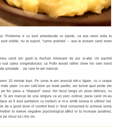
pui. Problema e ca sunt amestecate cu pipote, ca asa vand astia la
e sunt oribile, nu le suport, “carne putreda” – asa le ziceam cand eram
 meu cand am gasit la Auchan inimioare de pui si-atat. Un pachet
 luat calea congelatorului, ca Pufix would rather chew his own hand
ata jumatate… pe care le-am mancat.
 vreo 10 minute tops. Pe urma le-am aruncat intr-o tigaie, cu o ceapa
, niste piper. Le-am calit bine pe toate partile, am turnat apoi peste ele
 pe foc pana a “disparut” sosul. Am facut langa un piure delicios, cu
 unt. Si am mancat de una singura ca un porc ordinar, pana cand mi-au
daca as fi avut pantaloni cu nasturi) si m-a simtit soiasa in ultimul hal.
oie de a good dose of comfort food (= food consumed to achieve some
hether to relieve negative psychological affect or to increase positive).
i pe riscul lui:) Am zis.