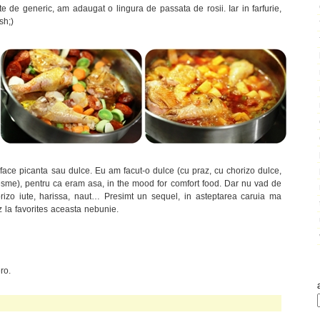
e de generic, am adaugat o lingura de passata de rosii. Iar in farfurie,
sh;)
 face picanta sau dulce. Eu am facut-o dulce (cu praz, cu chorizo dulce,
esme), pentru ca eram asa, in the mood for comfort food. Dar nu vad de
rizo iute, harissa, naut… Presimt un sequel, in asteptarea caruia ma
z la favorites aceasta nebunie.
ro.