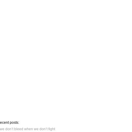
recent posts:
we don’t bleed when we don’t fight