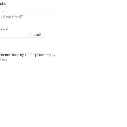
admin
login
lost password?
search
Theme Blass by 1000ff | Powered by
ress