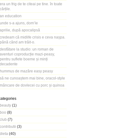
era un frig de te citeai pe tine. în toate
cărțile.
an education
unde s-a ajuns, dom’le
aprilie, după apocalipsă
credeam că midlife crisis e ceva nașpa.
până când am trăit-o.
desfătare la studio: un roman de
aventuri coproducție mazi-peasy,
pentru suflete boeme și minți
decadente
hummus de mazăre easy peasy
să ne cunoaștem mai bine, oracol-style
mâncare de dovlecei cu porc și quinoa
categories
beauty
(1)
boo
(8)
club
(7)
contributii
(3)
dieta
(40)