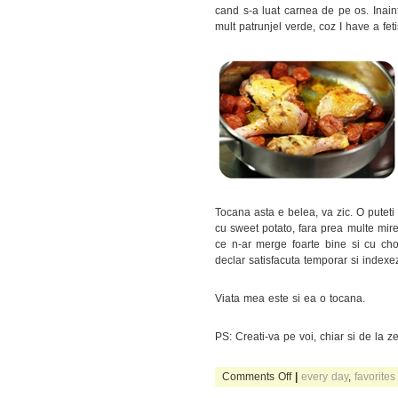
cand s-a luat carnea de pe os. Inaint
mult patrunjel verde, coz I have a feti
Tocana asta e belea, va zic. O puteti
cu sweet potato, fara prea multe mir
ce n-ar merge foarte bine si cu cho
declar satisfacuta temporar si indexe
Viata mea este si ea o tocana.
PS: Creati-va pe voi, chiar si de la ze
on
Comments Off
|
every day
,
favorites
tocana