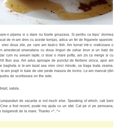
oare-n pijama si o stare nu foarte groazava. Si pentru ca Iepu’ dormea
at de m-am dres cu aceste torrijas, adica un fel de friganele spaniole.
eo doua zile, pe care am taiat-o felii. Am turnat intr-o craticioara o
am amestecat smanatana cu doua linguri de zahar brun si un batz de
te, dar cum nu aveam lapte, ci doar o mare pofta, am zis ca merge si cu
ht! Bun asa. Am adus aproape de punctul de fierbere ulcica, apoi am
de bagheta si le-am lasat asa vreo cinci minute, sa traga toata zeama.
i le-am prajit in baie de ulei peste masura de incins. Le-am mancat (din
 pudra de scortisoara on the side.
rept, satula.
mparaturi de vacanta si not much else. Speaking of which, cati bani
 Cine a fost recent, poate ma ajuta cu un sfat. Cat pe zi pe persoana,
e bulgaresti de la mare. Thanks =^..^=