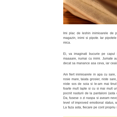
Imi plac de leshin inimioarele de 
magazin, inimi si pipote. Iar pipotel
mica.
Ei, va imaginati bucurie pe capul
maaaare, numai cu inimi. Jumate au
decat sa manance asa ceva, iar ceal
Am fiert inimioarele in apa cu sare,
rosie mare, taiata grosier, niste sare
niste sos de soia si le-am mai tinut
foarte mult lapte si cu si mai mult
pocnit nasturii de la pantaloni (asta 
Da, fusese o zi naspa si aveam nev
level of improved emotional status, w
La faza asta, fiecare pe cont propriu s