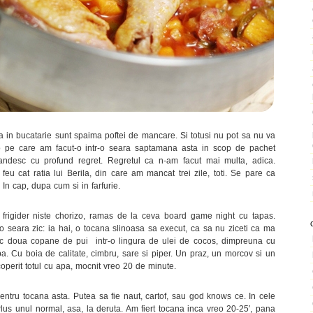
 in bucatarie sunt spaima poftei de mancare. Si totusi nu pot sa nu va
o pe care am facut-o intr-o seara saptamana asta in scop de pachet
andesc cu profund regret. Regretul ca n-am facut mai multa, adica.
u cat ratia lui Berila, din care am mancat trei zile, toti. Se pare ca
In cap, dupa cum si in farfurie.
frigider niste chorizo, ramas de la ceva board game night cu tapas.
-o seara zic: ia hai, o tocana slinoasa sa execut, ca sa nu ziceti ca ma
sc doua copane de pui intr-o lingura de ulei de cocos, dimpreuna cu
apa. Cu boia de calitate, cimbru, sare si piper. Un praz, un morcov si un
coperit totul cu apa, mocnit vreo 20 de minute.
tru tocana asta. Putea sa fie naut, cartof, sau god knows ce. In cele
 Plus unul normal, asa, la deruta. Am fiert tocana inca vreo 20-25′, pana