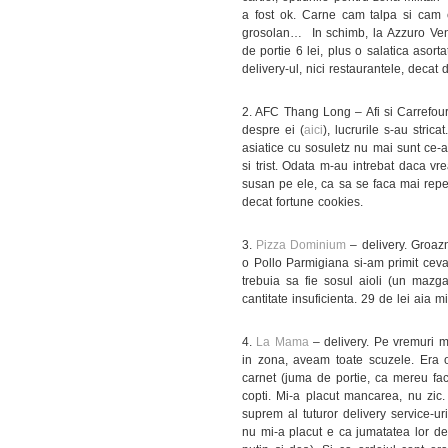
a fost ok. Carne cam talpa si cam cr
grosolan… In schimb, la Azzuro Ven
de portie 6 lei, plus o salatica asor
delivery-ul, nici restaurantele, deca
2. AFC Thang Long – Afi si Carrefour 
despre ei (
aici
), lucrurile s-au stri
asiatice cu sosuletz nu mai sunt ce-
si trist. Odata m-au intrebat daca vr
susan pe ele, ca sa se faca mai repe
decat fortune cookies.
3.
Pizza Dominium
– delivery. Groazn
o Pollo Parmigiana si-am primit ceva
trebuia sa fie sosul aioli (un mazga
cantitate insuficienta. 29 de lei aia 
4.
La Mama
– delivery. Pe vremuri
in zona, aveam toate scuzele. Era
carnet (juma de portie, ca mereu fac 
copti. Mi-a placut mancarea, nu zic.
suprem al tuturor delivery service-uri
nu mi-a placut e ca jumatatea lor de