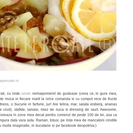
eperoate.ro
rati, cu niste
salate
nemaipomenit de gustoase (ceea ce, in gura mea,
date moca in fiecare marti la orice comanda si cu compot rece de fructe
ness, o bucurie in farfurie, jur! Are telina, mar, salata eisberg, ananas
fie crud), stafide, lamaie, miez de nuca si dressing de iaurt. Awesome,
livreaza in zona mea decat pentru comenzi de peste 100 de lei, asa ca
ngura data vara asta. Raman, totusi, pe lista mea de mancatorii cinstite
i cu multa imaginatie, in bucatarie si pe facebook deopotriva:)