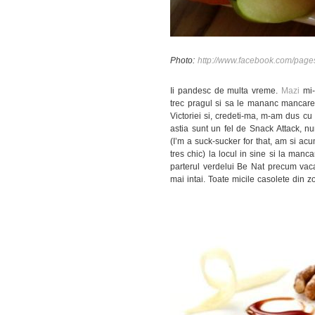
Photo:
http://www.facebook.com/pag
Ii pandesc de multa vreme.
Mazi
mi-
trec pragul si sa le mananc mancare
Victoriei si, credeti-ma, m-am dus cu
astia sunt un fel de Snack Attack, nu
(I’m a suck-sucker for that, am si ac
tres chic) la locul in sine si la manca
parterul verdelui Be Nat precum vaca
mai intai. Toate micile casolete din