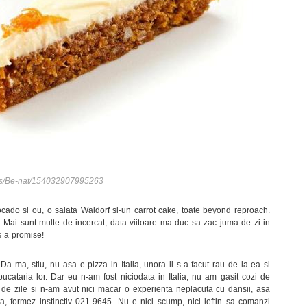
es/Be-nat/154032907995263
ocado si ou, o salata Waldorf si-un carrot cake, toate beyond reproach.
. Mai sunt multe de incercat, data viitoare ma duc sa zac juma de zi in
’s a promise!
Da ma, stiu, nu asa e pizza in Italia, unora li s-a facut rau de la ea si
bucataria lor. Dar eu n-am fost niciodata in Italia, nu am gasit cozi de
i de zile si n-am avut nici macar o experienta neplacuta cu dansii, asa
 formez instinctiv 021-9645. Nu e nici scump, nici ieftin sa comanzi