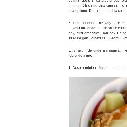
putin
si des
). Si ca ardeiul copt e
aproape 2h sa ne vina comanda si nu 
alta optiune. Dar ajungem si la celelal
5.
Pizza Florina
– delivery. Este ce
devenit un fel de traditie sa se co
boy, sunt groaznice, sau ce? Ce sa z
stradale gen Fornetti sau Georgi. Sim
Ei, si acum de unde am mancat, n-a
iubita de mine:
1. Despre prietenii
Bucate pe roate
, 