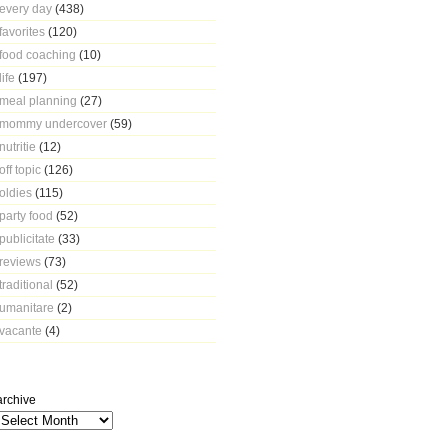
every day
(438)
favorites
(120)
food coaching
(10)
life
(197)
meal planning
(27)
mommy undercover
(59)
nutritie
(12)
off topic
(126)
oldies
(115)
party food
(52)
publicitate
(33)
reviews
(73)
traditional
(52)
umanitare
(2)
vacante
(4)
archive