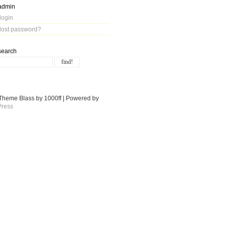
admin
login
lost password?
search
Theme Blass by 1000ff | Powered by
ress