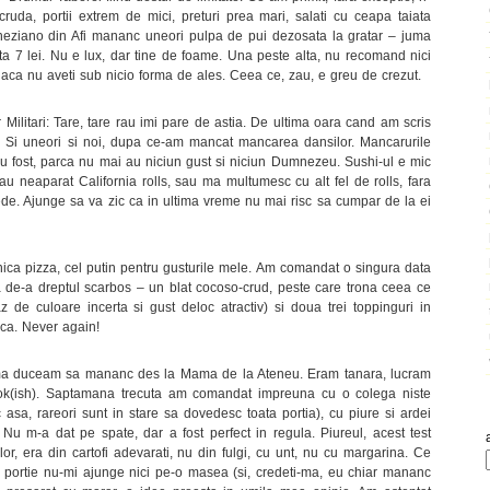
uda, portii extrem de mici, preturi prea mari, salati cu ceapa taiata
eziano din Afi mananc uneori pulpa de pui dezosata la gratar – juma
tata 7 lei. Nu e lux, dar tine de foame. Una peste alta, nu recomand nici
t daca nu aveti sub nicio forma de ales. Ceea ce, zau, e greu de crezut.
Militari: Tare, tare rau imi pare de astia. De ultima oara cand am scris
cat. Si uneori si noi, dupa ce-am mancat mancarea dansilor. Mancarurile
au fost, parca nu mai au niciun gust si niciun Dumnezeu. Sushi-ul e mic
eau neaparat California rolls, sau ma multumesc cu alt fel de rolls, fara
de. Ajunge sa va zic ca in ultima vreme nu mai risc sa cumpar de la ei
ica pizza, cel putin pentru gusturile mele. Am comandat o singura data
 de-a dreptul scarbos – un blat cocoso-crud, peste care trona ceea ce
z de culoare incerta si gust deloc atractiv) si doua trei toppinguri in
mica. Never again!
 ma duceam sa mananc des la Mama de la Ateneu. Eram tanara, lucram
 ok(ish). Saptamana trecuta am comandat impreuna cu o colega niste
asa, rareori sunt in stare sa dovedesc toata portia), cu piure si ardei
 Nu m-a dat pe spate, dar a fost perfect in regula. Piureul, acest test
lor, era din cartofi adevarati, nu din fulgi, cu unt, nu cu margarina. Ce
 portie nu-mi ajunge nici pe-o masea (si, credeti-ma, eu chiar mananc