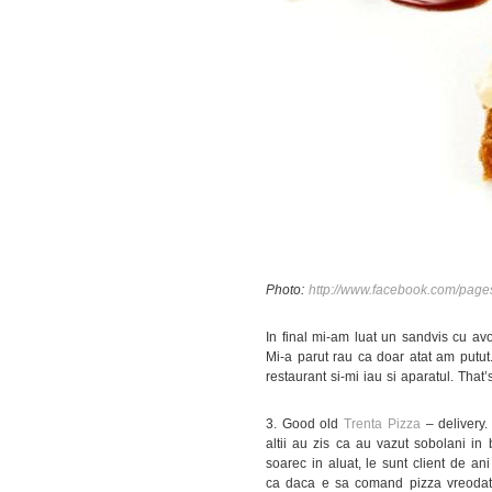
Photo:
http://www.facebook.com/pag
In final mi-am luat un sandvis cu av
Mi-a parut rau ca doar atat am putut
restaurant si-mi iau si aparatul. That
3. Good old
Trenta Pizza
– delivery. 
altii au zis ca au vazut sobolani in 
soarec in aluat, le sunt client de an
ca daca e sa comand pizza vreodata,