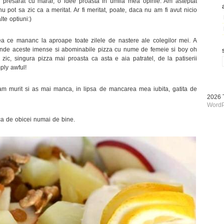
ra presarat cu marar, o idee proasta in umila mea opinie. Am asteptat
pot sa zic ca a meritat. Ar fi meritat, poate, daca nu am fi avut nicio
te optiuni:)
ea ce mananc la aproape toate zilele de nastere ale colegilor mei. A
mande aceste imense si abominabile pizza cu nume de femeie si boy oh
ic, singura pizza mai proasta ca asta e aia patratel, de la patiserii
ply awful!
m murit si as mai manca, in lipsa de mancarea mea iubita, gatita de
2026
WordP
ca de obicei numai de bine.