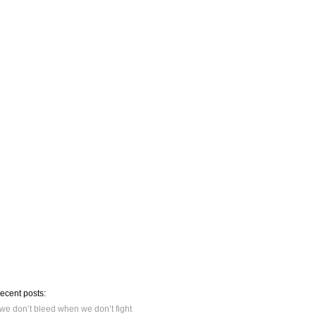
recent posts:
we don’t bleed when we don’t fight