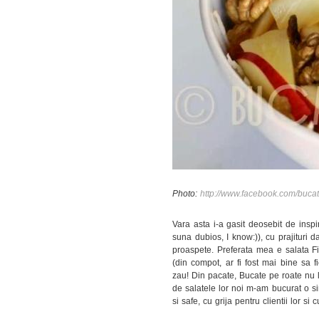
Photo:
http://www.facebook.com/bucat
Vara asta i-a gasit deosebit de inspi
suna dubios, I know:)), cu prajituri 
proaspete. Preferata mea e salata Fit
(din compot, ar fi fost mai bine sa 
zau! Din pacate, Bucate pe roate nu 
de salatele lor noi m-am bucurat o si
si safe, cu grija pentru clientii lor s