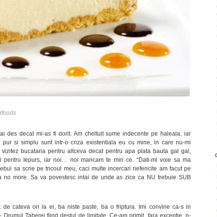
ifoods
 des decat mi-as fi dorit. Am cheltuit sume indecente pe haleala, iar
ur si simplu sunt intr-o criza existentiala eu cu mine, in care nu-mi
vizitez bucataria pentru altceva decat pentru apa plata bauta gal gal,
ai pentru Iepurs, iar noi… noi mancam te miri ce. “Dati-mi voie sa ma
trebui sa scrie pe tricoul meu, caci multe incercari nefericite am facut pe
na no more. Sa va povestesc intai de unde as zice ca NU trebuie SUB
e cateva ori la ei, ba niste paste, ba o friptura. Imi convine ca-s in
 – Drumul Taberei fiind destul de limitate. Ce-am primit, fara exceptie, n-