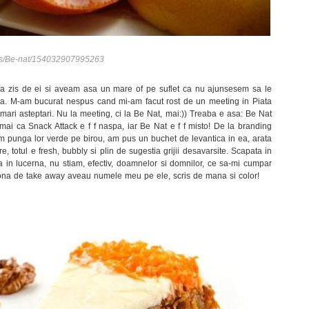
es/Be-nat/154032907995263
a zis de ei si aveam asa un mare of pe suflet ca nu ajunsesem sa le
a. M-am bucurat nespus cand mi-am facut rost de un meeting in Piata
 mari asteptari. Nu la meeting, ci la Be Nat, mai:)) Treaba e asa: Be Nat
mai ca Snack Attack e f f naspa, iar Be Nat e f f misto! De la branding
um punga lor verde pe birou, am pus un buchet de levantica in ea, arata
re, totul e fresh, bubbly si plin de sugestia grijii desavarsite. Scapata in
 in lucerna, nu stiam, efectiv, doamnelor si domnilor, ce sa-mi cumpar
 zona de take away aveau numele meu pe ele, scris de mana si color!