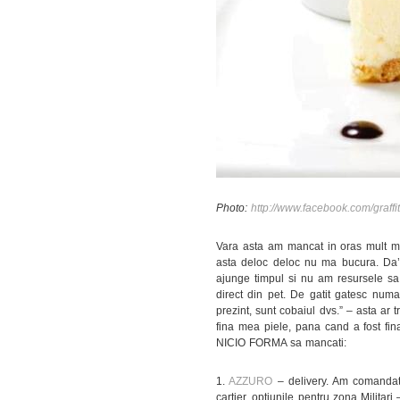
Photo:
http://www.facebook.com/graffit
Vara asta am mancat in oras mult mai
asta deloc deloc nu ma bucura. Da’ p
ajunge timpul si nu am resursele sa 
direct din pet. De gatit gatesc num
prezint, sunt cobaiul dvs.” – asta ar 
fina mea piele, pana cand a fost fi
NICIO FORMA sa mancati:
1.
AZZURO
– delivery. Am comandat d
cartier, optiunile pentru zona Militari