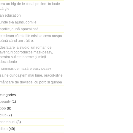
era un frig de te citeai pe tine. în toate
cărțile.
an education
unde s-a ajuns, dom’le
aprilie, după apocalipsă
credeam că midlife crisis e ceva nașpa.
până când am trăit-o.
desfătare la studio: un roman de
aventuri coproducție mazi-peasy,
pentru suflete boeme și minți
decadente
hummus de mazăre easy peasy
să ne cunoaștem mai bine, oracol-style
mâncare de dovlecei cu porc și quinoa
categories
beauty
(1)
boo
(8)
club
(7)
contributii
(3)
dieta
(40)