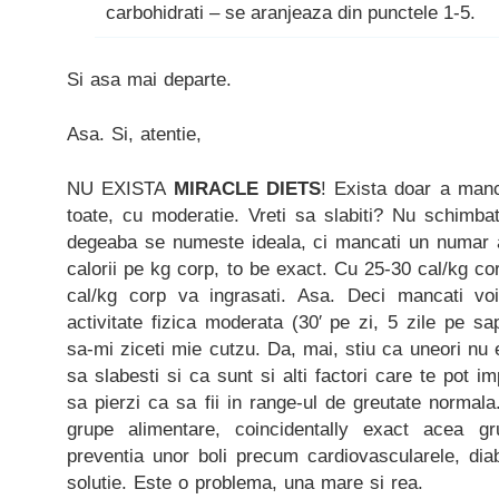
carbohidrati – se aranjeaza din punctele 1-5.
Si asa mai departe.
Asa. Si, atentie,
NU EXISTA
MIRACLE DIETS
! Exista doar a manc
toate, cu moderatie. Vreti sa slabiti? Nu schimbati
degeaba se numeste ideala, ci mancati un numar a
calorii pe kg corp, to be exact. Cu 25-30 cal/kg co
cal/kg corp va ingrasati. Asa. Deci mancati voi
activitate fizica moderata (30′ pe zi, 5 zile pe sa
sa-mi ziceti mie cutzu. Da, mai, stiu ca uneori nu 
sa slabesti si ca sunt si alti factori care te pot im
sa pierzi ca sa fii in range-ul de greutate normala
grupe alimentare, coincidentally exact acea g
preventia unor boli precum cardiovascularele, dia
solutie. Este o problema, una mare si rea.