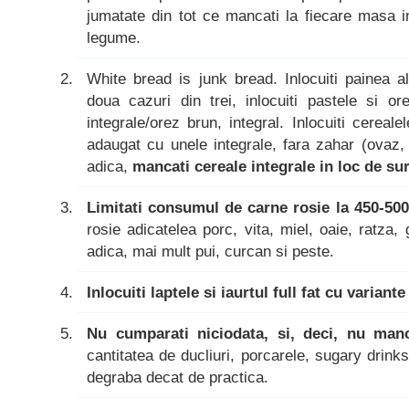
jumatate din tot ce mancati la fiecare masa i
legume.
White bread is junk bread. Inlocuiti painea a
doua cazuri din trei, inlocuiti pastele si or
integrale/orez brun, integral. Inlocuiti cerea
adaugat cu unele integrale, fara zahar (ovaz, o
adica,
mancati cereale integrale in loc de suro
Limitati consumul de carne rosie la 450-50
rosie adicatelea porc, vita, miel, oaie, ratz
adica, mai mult pui, curcan si peste.
Inlocuiti laptele si iaurtul full fat cu variant
Nu cumparati niciodata, si, deci, nu man
cantitatea de ducliuri, porcarele, sugary drink
degraba decat de practica.