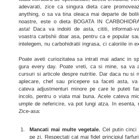
adevarati, zice ca singura dieta care promoveaz
anything, o sa va tina oleaca mai departe de bolile
noastre, este o dieta BOGATA IN CARBOHIDRAT
asta! Daca va indoiti de asta, cititi, informati-v
voastra carbshii doar asa, pentru ca e popular sa
intelegem, nu carbohidratii ingrasa, ci caloriile in e
Poate aveti curiozitatea sa intrati mai adanc in sp
gura every day. Poate vreti, ca si mine, sa va av
cursuri si articole despre nutritie. Dar daca nu si 
aplecare, chef sau pricepere sa faceti asta, va
cateva adjustmenturi minore pe care le puteti f
incolo, pentru o viata mai buna. Acele cateva mic
umple de nefericire, va pot lungi atza. In esenta, n
Zice-asa:
Mancati mai multe vegetale.
Cel putin cinci 
pe zi. Respectati cat mai fidel principiul farfu