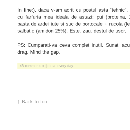
In fine:), daca v-am acrit cu postul asta “tehnic”
cu farfuria mea ideala de astazi: pui (proteina,
pasta de ardei iute si suc de portocale + rucola (l
salbatic (amidon 25%). Este, zau, destul de usor.
PS: Cumparati-va ceva complet inutil. Sunati acu
drag. Mind the gap.
48 comments »
|
dieta
,
every day
↑
Back to top