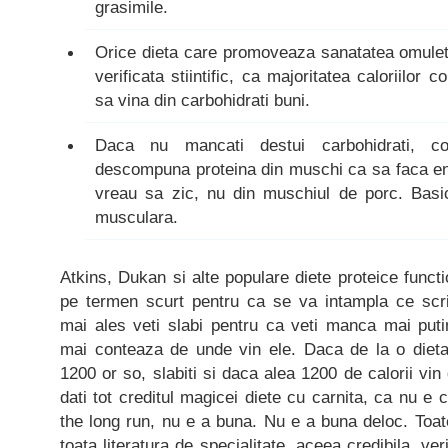
grasimile.
Orice dieta care promoveaza sanatatea omuletu
verificata stiintific, ca majoritatea caloriilor
sa vina din carbohidrati buni.
Daca nu mancati destui carbohidrati, c
descompuna proteina din muschi ca sa faca ene
vreau sa zic, nu din muschiul de porc. Basic
musculara.
Atkins, Dukan si alte populare diete proteice functio
pe termen scurt pentru ca se va intampla ce scrie
mai ales veti slabi pentru ca veti manca mai puti
mai conteaza de unde vin ele. Daca de la o diet
1200 or so, slabiti si daca alea 1200 de calorii vin
dati tot creditul magicei diete cu carnita, ca nu e ch
the long run, nu e a buna. Nu e a buna deloc. Toate 
toata literatura de specialitate, aceea credibila, ve