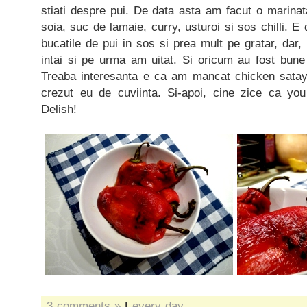
stiati despre pui. De data asta am facut o marina
soia, suc de lamaie, curry, usturoi si sos chilli. E
bucatile de pui in sos si prea mult pe gratar, dar,
intai si pe urma am uitat. Si oricum au fost bune
Treaba interesanta e ca am mancat chicken satay
crezut eu de cuviinta. Si-apoi, cine zice ca you
Delish!
3 comments »
|
every day