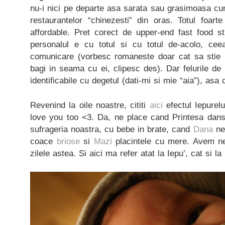
nu-i nici pe departe asa sarata sau grasimoasa cu
restaurantelor “chinezesti” din oras. Totul foart
affordable. Pret corect de upper-end fast food stuf
personalul e cu totul si cu totul de-acolo, c
comunicare (vorbesc romaneste doar cat sa stie 
bagi in seama cu ei, clipesc des). Dar felurile d
identificabile cu degetul (dati-mi si mie “aia”), asa 
Revenind la oile noastre, cititi
aici
efectul Iepurel
love you too <3. Da, ne place cand Printesa danse
sufrageria noastra, cu bebe in brate, cand
Dana
ne 
coace
briose
si
Mazi
placintele cu mere. Avem ne
zilele astea. Si aici ma refer atat la Iepu’, cat si l