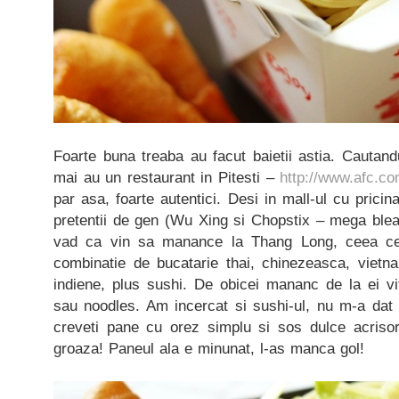
Foarte buna treaba au facut baietii astia. Cautan
mai au un restaurant in Pitesti –
http://www.afc.co
par asa, foarte autentici. Desi in mall-ul cu pricin
pretentii de gen (Wu Xing si Chopstix – mega bleah
vad ca vin sa manance la Thang Long, ceea ce 
combinatie de bucatarie thai, chinezeasca, vietna
indiene, plus sushi. De obicei mananc de la ei vi
sau noodles. Am incercat si sushi-ul, nu m-a dat 
creveti pane cu orez simplu si sos dulce acriso
groaza! Paneul ala e minunat, l-as manca gol!