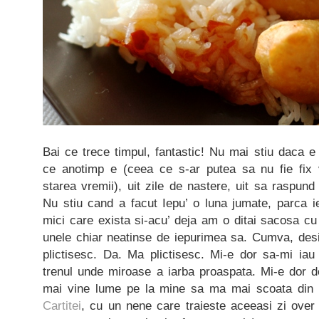
Bai ce trece timpul, fantastic! Nu mai stiu daca e
ce anotimp e (ceea ce s-ar putea sa nu fie fix
starea vremii), uit zile de nastere, uit sa raspun
Nu stiu cand a facut Iepu’ o luna jumate, parca ie
mici care exista si-acu’ deja am o ditai sacosa cu 
unele chiar neatinse de iepurimea sa. Cumva, desi
plictisesc. Da. Ma plictisesc. Mi-e dor sa-mi i
trenul unde miroase a iarba proaspata. Mi-e dor d
mai vine lume pe la mine sa ma mai scoata din r
Cartitei
, cu un nene care traieste aceeasi zi over