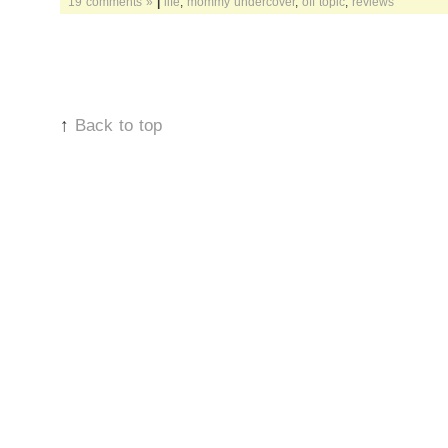
19 comments »
|
life
,
mommy undercover
,
off topic
,
reviews
↑
Back to top