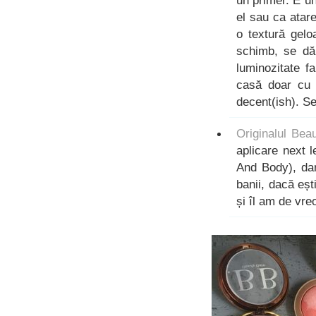
un primer. E un
el sau ca atar
o textură gel
schimb, se dă
luminozitate f
casă doar cu 
decent(ish). S
Originalul Bea
aplicare next 
And Body), dar
banii, dacă ești
și îl am de vre