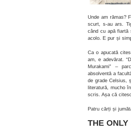
Unde am rămas? Făc
scurt, s-au ars. T
când cu apă fiartă
acolo. E pur și simp
Ca o apucată cites
am, e adevărat. “D
Murakami” – parc
absolventă a facult
de grade Celsius, ș
literatură, mucho î
scris. Așa că cites
Patru cărți și jumă
THE ONLY