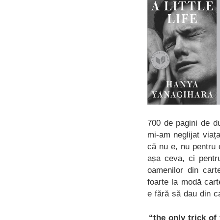
700 de pagini de du
mi-am neglijat viaț
că nu e, nu pentru 
așa ceva, ci pentr
oamenilor din cart
foarte la modă cart
e fără să dau din c
“the only trick of