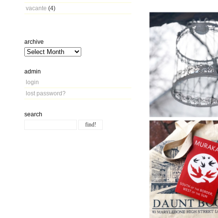
vacante
(4)
archive
admin
login
lost password?
search