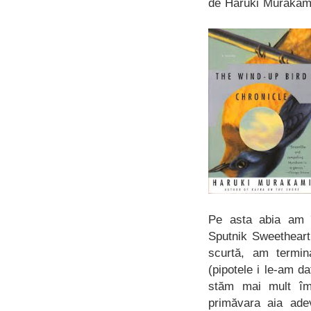
de Haruki Murakam
Pe asta abia am î
Sputnik Sweetheart
scurtă, am termin
(pipotele i le-am d
stăm mai mult îm
primăvara aia ade