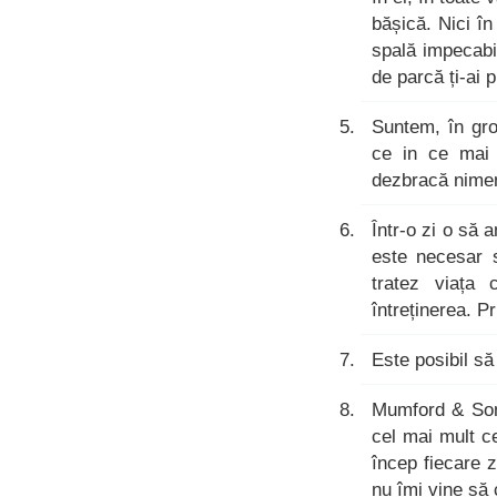
bășică. Nici î
spală impecabil
de parcă ți-ai p
Suntem, în gro
ce in ce mai 
dezbracă nimen
Într-o zi o să 
este necesar 
tratez viața
întreținerea. 
Este posibil să
Mumford & Sons
cel mai mult c
încep fiecare 
nu îmi vine să 