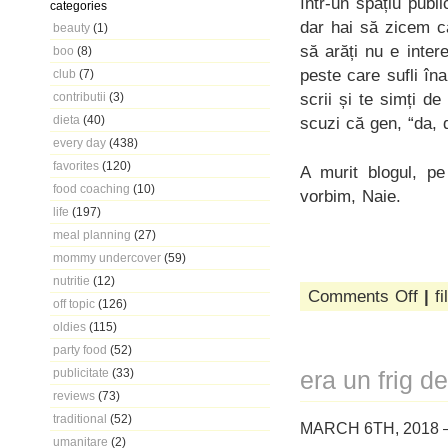
într-un spațiu publi
categories
dar hai să zicem c
beauty
(1)
să arăți nu e inter
boo
(8)
peste care sufli îna
club
(7)
scrii și te simți de
contributii
(3)
dieta
(40)
scuzi că gen, “da, 
every day
(438)
favorites
(120)
A murit blogul, p
food coaching
(10)
vorbim, Naie.
life
(197)
meal planning
(27)
mommy undercover
(59)
nutritie
(12)
on
Comments Off
|
fi
off topic
(126)
we
oldies
(115)
don’t
bleed
party food
(52)
when
publicitate
(33)
era un frig de
we
reviews
(73)
don’t
fight
traditional
(52)
MARCH 6TH, 2018 
umanitare
(2)