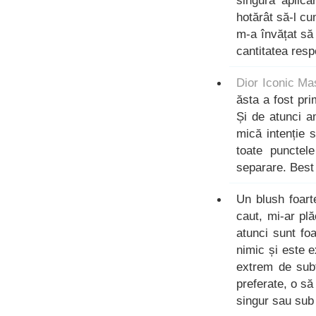
singură aplic
hotărât să-l c
m-a învățat să
cantitatea respe
Dior Iconic Ma
ăsta a fost pr
Și de atunci 
mică intenție 
toate punctel
separare. Best 
Un blush foart
caut, mi-ar pl
atunci sunt foa
nimic și este 
extrem de subt
preferate, o să 
singur sau sub 