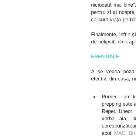
niciodată mai bine
pentru zi și noapte
că sunt viața pe bă
Finalmente, ieftin 
de nelipsit, din cap
ESENȚIALE
A se vedea poza d
efectiv, din casă, n
Primer – am f
prepping este 
Repet. Uneori 
vorba aia, p
corespunzătoa
apoi
MAC Str