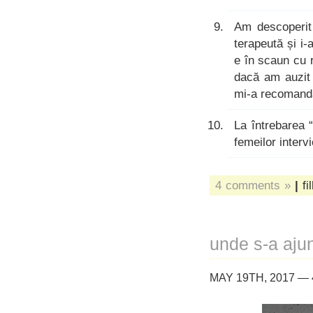
Am descoperit
terapeută și i
e în scaun cu 
dacă am auzit 
mi-a recomanda
La întrebarea “
femeilor interv
4 comments »
|
fi
unde s-a aju
MAY 19TH, 2017 —