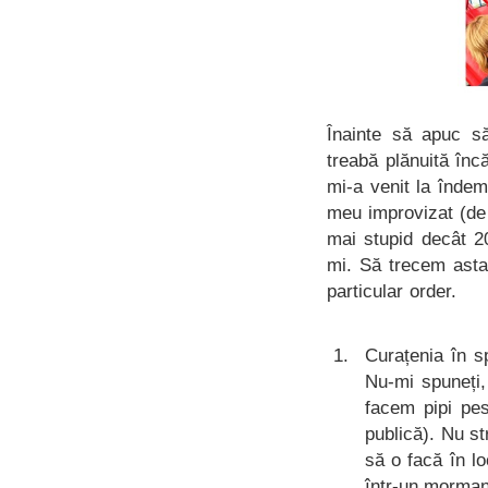
Înainte să apuc 
treabă plănuită înc
mi-a venit la înde
meu improvizat (de 
mai stupid decât 2
mi. Să trecem asta
particular order.
Curațenia în s
Nu-mi spuneți,
facem pipi pes
publică). Nu s
să o facă în l
într-un morman