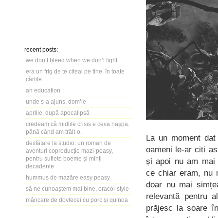
recent posts:
we don’t bleed when we don’t fight
era un frig de te citeai pe tine. în toate
cărțile.
an education
unde s-a ajuns, dom’le
aprilie, după apocalipsă
credeam că midlife crisis e ceva nașpa.
până când am trăit-o.
La un moment dat n
desfătare la studio: un roman de
oameni le-ar citi a
aventuri coproducție mazi-peasy,
pentru suflete boeme și minți
și apoi nu am mai 
decadente
ce chiar eram, nu m
hummus de mazăre easy peasy
doar nu mai simțe
să ne cunoaștem mai bine, oracol-style
relevantă pentru 
mâncare de dovlecei cu porc și quinoa
prăjesc la soare î