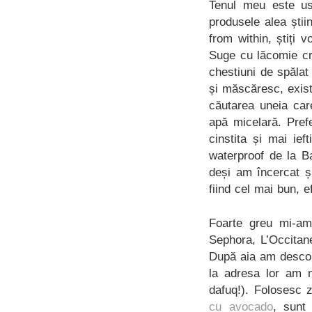
Tenul meu este us
produsele alea știin
from within, știți
Suge cu lăcomie cr
chestiuni de spăla
și măscăresc, exist
căutarea uneia car
apă micelară. Pre
cinstita și mai ief
waterproof de la B
deși am încercat ș
fiind cel mai bun, 
Foarte greu mi-am
Sephora, L’Occitan
După aia am descope
la adresa lor am n
dafuq!). Folosesc z
cu avocado
, sunt