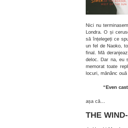
Nici nu terminasem
Londra. O și cerus
să înțelegeți ce sp
un fel de Naoko, to
final. Mă deranjea
deloc. Dar na, eu 
memorat toate repl
locuri, mănânc ouă 
“Even cast
așa că…
THE WIND