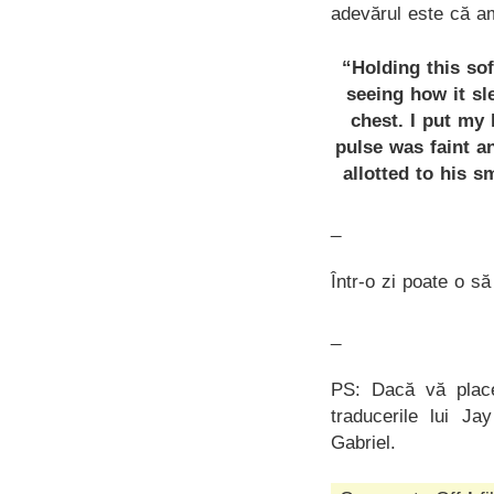
adevărul este că am
“Holding this sof
seeing how it sl
chest. I put my 
pulse was faint an
allotted to his s
_
Într-o zi poate o să
_
PS: Dacă vă place
traducerile lui J
Gabriel.
on