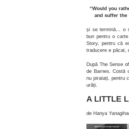
“Would you rathe
and suffer the 
și se termină… o s
bun pentru o carte
Story, pentru că es
traducere e păcat, 
După The Sense of 
de Barnes. Costă o
nu piratați, pentru 
urâți.
A LITTLE L
de Hanya Yanagiha