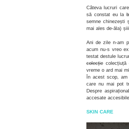
Câteva lucruri car
să constat eu la
b
semne chinezești ș
mai ales de-ăla) și
Ani de zile n-am p
acum nu-s vreo ex
testat destule lucr
colecție
colecțiuță 
vreme o ard mai mi
În acest scop, am 
care nu mai pot tr
Despre aspiraționa
accesate accesibile
SKIN CARE