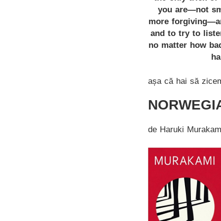
you are—not sma
more forgiving—an
and to try to lis
no matter how bad
ha
așa că hai să zicem
NORWEGI
de Haruki Murakam