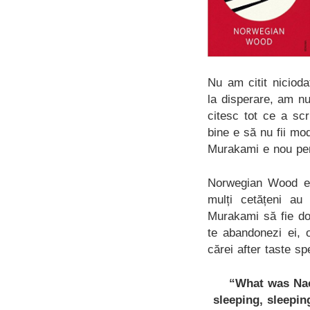
Nu am citit nicio
la disperare, am nu
citesc tot ce a sc
bine e să nu fii mod
Murakami e nou pen
Norwegian Wood e 
mulți cetățeni au
Murakami să fie do
te abandonezi ei, 
cărei after taste s
“What was Nao
sleeping, sleepin