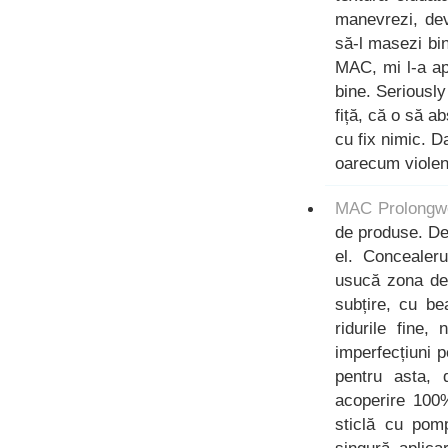
manevrezi, dev
să-l masezi bi
MAC, mi l-a apl
bine. Seriously
fiță, că o să a
cu fix nimic. Da
oarecum violent
MAC Prolongw
de produse. De
el. Concealeru
usucă zona de 
subțire, cu be
ridurile fine,
imperfecțiuni p
pentru asta,
acoperire 100%
sticlă cu pom