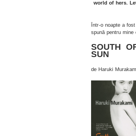
world of hers. L
Într-o noapte a fos
spună pentru mine 
SOUTH O
SUN
de Haruki Murakam