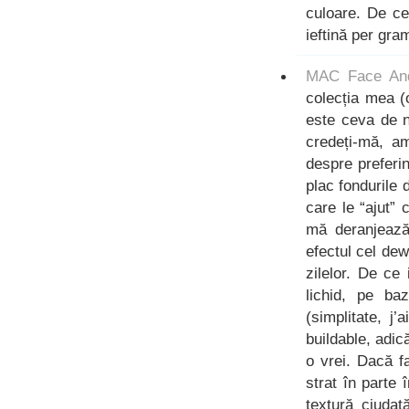
culoare. De ce
ieftină per gra
MAC Face And
colecția mea (
este ceva de n
credeți-mă, a
despre preferi
plac fondurile 
care le “ajut”
mă deranjează 
efectul cel de
zilelor. De c
lichid, pe ba
(simplitate, j
buildable, adic
o vrei. Dacă f
strat în parte
textură ciudat