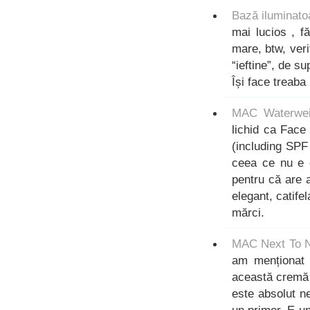
Bază iluminat
mai lucios , f
mare, btw, veri
“ieftine”, de s
Își face treab
MAC Waterwei
lichid ca Face 
(including SPF 
ceea ce nu e d
pentru că are 
elegant, catifel
mărci.
MAC Next To N
am menționat 
această cremă c
este absolut n