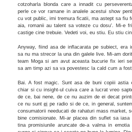
cotzoharla blonda care a innadit cu perseveren
perle ce vor ramane in analele acestui show pen
cu vot public, imi tremura ficatii, ma astept sa fiu
aia, romanii au talent sa voteze cu dosu’. Mi-e fr
castige cine trebuie. Vedeti voi, eu stiu. Eu stiu ci
Anyway, fiind asa de inflacarata pe subiect, era 
sa nu ma strecor la una din galele live. Mi-am dori
team Moga si am avut aceasta bucurie fix ieri s
sa am timp azi sa va povestesc la cald cum a fost
Bai. A fost magic. Sunt asa de buni copiii astia
chiar si cu insight-ul cuiva care a lucrat vreo sap
de ce, bai nene, de ce nu auzim de ei decat print
ce nu sunt
ei
pe radio si de ce, in general, sunte
consumatorii needucati de rahaturi mass market, ser
bine comisionate. Mi-ar placea din suflet sa iasa c
tina promisiunile aruncate de-a valma in emotia