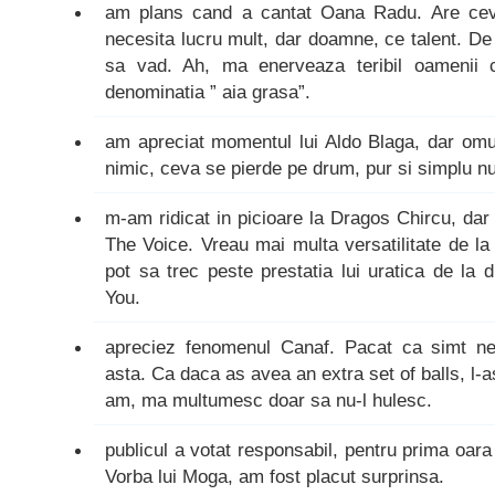
am plans cand a cantat Oana Radu. Are ceva
necesita lucru mult, dar doamne, ce talent. De
sa vad. Ah, ma enerveaza teribil oamenii 
denominatia ” aia grasa”.
am apreciat momentul lui Aldo Blaga, dar omu’
nimic, ceva se pierde pe drum, pur si simplu n
m-am ridicat in picioare la Dragos Chircu, dar 
The Voice. Vreau mai multa versatilitate de la
pot sa trec peste prestatia lui uratica de la
You.
apreciez fenomenul Canaf. Pacat ca simt n
asta. Ca daca as avea an extra set of balls, l-
am, ma multumesc doar sa nu-l hulesc.
publicul a votat responsabil, pentru prima oar
Vorba lui Moga, am fost placut surprinsa.