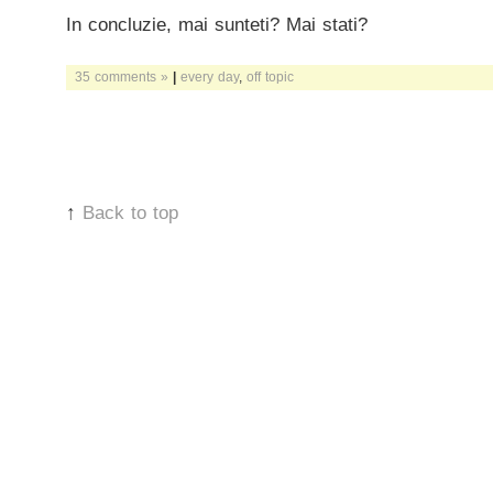
In concluzie, mai sunteti? Mai stati?
35 comments »
|
every day
,
off topic
↑
Back to top