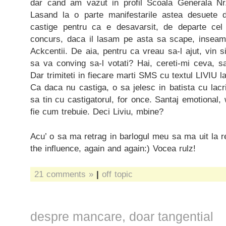
dar cand am vazut in profil Scoala Generala Nr.
Lasand la o parte manifestarile astea desuete d
castige pentru ca e desavarsit, de departe ce
concurs, daca il lasam pe asta sa scape, inseam
Ackcentii. De aia, pentru ca vreau sa-l ajut, vin s
sa va conving sa-l votati? Hai, cereti-mi ceva, s
Dar trimiteti in fiecare marti SMS cu textul LIVIU 
Ca daca nu castiga, o sa jelesc in batista cu lacr
sa tin cu castigatorul, for once. Santaj emotiona
fie cum trebuie. Deci Liviu, mbine?
Acu’ o sa ma retrag in barlogul meu sa ma uit la re
the influence, again and again:) Vocea rulz!
21 comments »
|
off topic
despre mancare, doar tangential