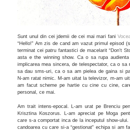
Sunt unul din cei jdemii de cei mai mari fani
Voce
“Hello!” Am zis de cand am vazut primul episod 
terminat cei patru fantastici de macelarit “Don’t 
asta e the winning show. Ca o sa rupa audienta
implicarea mea sincera, de telespectator, ca o sa r
sa dau sms-uri, ca o sa am pielea de gaina si par
N-am ratat nimic. M-am uitat la televizor, m-am uit
am facut scheme pe hartie cu cine cu cine, care
personal, ce mai.
Am trait intens-epocal. L-am urat pe Brenciu pe
Krisztina Koszorus. L-am apreciat pe Moga pentr
care s-a comportat inca de la inceputul show-ului.
candoarea cu care si-a “gestionat” echipa si am f