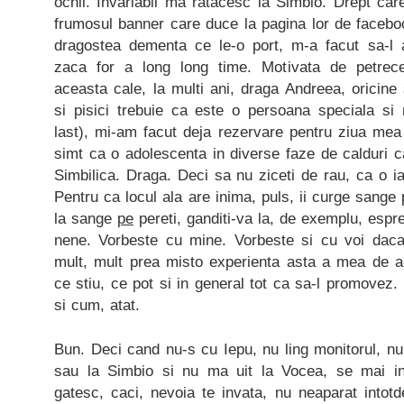
ochii. Invariabil ma ratacesc la Simbio. Drept car
frumosul banner care duce la pagina lor de faceboo
dragostea dementa ce le-o port, m-a facut sa-l 
zaca for a long long time. Motivata de petre
aceasta cale, la multi ani, draga Andreea, oricine 
si pisici trebuie ca este o persoana speciala s
last), mi-am facut deja rezervare pentru ziua mea 
simt ca o adolescenta in diverse faze de calduri 
Simbilica. Draga. Deci sa nu ziceti de rau, ca o ia
Pentru ca locul ala are inima, puls, ii curge sange p
la sange
pe
pereti, ganditi-va la, de exemplu, espre
nene. Vorbeste cu mine. Vorbeste si cu voi daca v
mult, mult prea misto experienta asta a mea de a-
ce stiu, ce pot si in general tot ca sa-l promovez.
si cum, atat.
Bun. Deci cand nu-s cu Iepu, nu ling monitorul, n
sau la Simbio si nu ma uit la Vocea, se mai 
gatesc, caci, nevoia te invata, nu neaparat intot