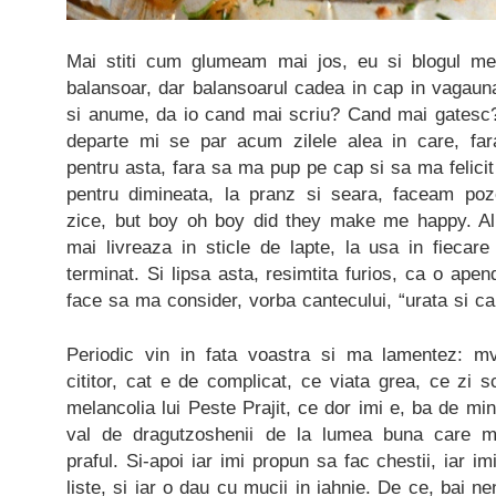
Mai stiti cum glumeam mai jos, eu si blogul meu
balansoar, dar balansoarul cadea in cap in vagau
si anume, da io cand mai scriu? Cand mai gates
departe mi se par acum zilele alea in care, far
pentru asta, fara sa ma pup pe cap si sa ma felicit
pentru dimineata, la pranz si seara, faceam poze,
zice, but boy oh boy did they make me happy. Al
mai livreaza in sticle de lapte, la usa in fiecar
terminat. Si lipsa asta, resimtita furios, ca o apend
face sa ma consider, vorba cantecului, “urata si c
Periodic vin in fata voastra si ma lamentez: mv
cititor, cat e de complicat, ce viata grea, ce zi s
melancolia lui Peste Prajit, ce dor imi e, ba de mi
val de dragutzoshenii de la lumea buna care ma
praful. Si-apoi iar imi propun sa fac chestii, iar 
liste, si iar o dau cu mucii in iahnie. De ce, bai n