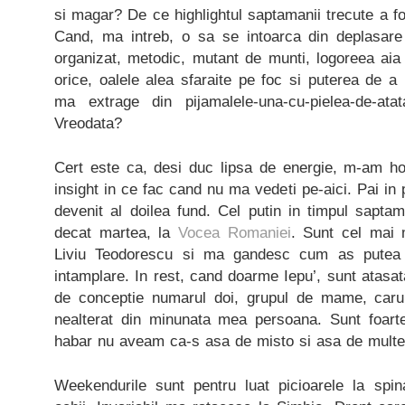
si magar? De ce highlightul saptamanii trecute a fo
Cand, ma intreb, o sa se intoarca din deplasare
organizat, metodic, mutant de munti, logoreea aia
orice, oalele alea sfaraite pe foc si puterea de 
ma extrage din pijamalele-una-cu-pielea-de-atat
Vreodata?
Cert este ca, desi duc lipsa de energie, m-am ho
insight in ce fac cand nu ma vedeti pe-aici. Pai in
devenit al doilea fund. Cel putin in timpul saptam
decat martea, la
Vocea Romaniei
. Sunt cel mai 
Liviu Teodorescu si ma gandesc cum as putea s
intamplare. In rest, cand doarme Iepu’, sunt atasa
de conceptie numarul doi, grupul de mame, caru
nealterat din minunata mea persoana. Sunt foart
habar nu aveam ca-s asa de misto si asa de multe
Weekendurile sunt pentru luat picioarele la spin