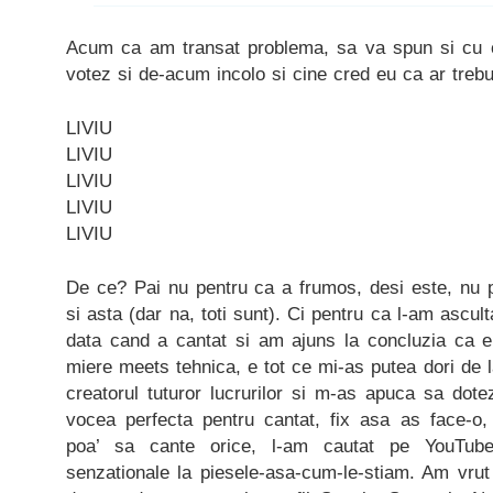
Acum ca am transat problema, sa va spun si cu c
votez si de-acum incolo si cine cred eu ca ar treb
LIVIU
LIVIU
LIVIU
LIVIU
LIVIU
De ce? Pai nu pentru ca a frumos, desi este, nu p
si asta (dar na, toti sunt). Ci pentru ca l-am ascult
data cand a cantat si am ajuns la concluzia ca 
miere meets tehnica, e tot ce mi-as putea dori de l
creatorul tuturor lucrurilor si m-as apuca sa d
vocea perfecta pentru cantat, fix asa as face-o
poa’ sa cante orice, l-am cautat pe YouTube, 
senzationale la piesele-asa-cum-le-stiam. Am vru