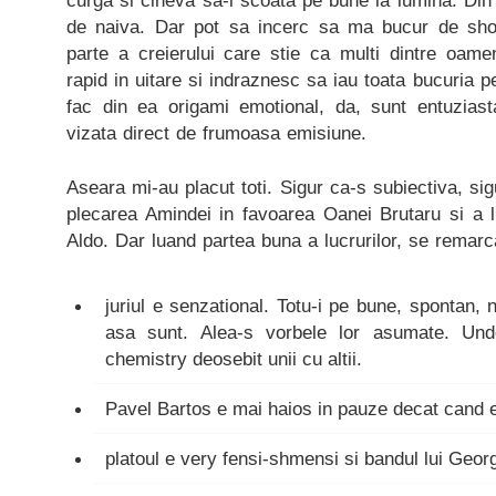
curga si cineva sa-i scoata pe bune la lumina. Din 
de naiva. Dar pot sa incerc sa ma bucur de sh
parte a creierului care stie ca multi dintre oamen
rapid in uitare si indraznesc sa iau toata bucuria p
fac din ea origami emotional, da, sunt entuzias
vizata direct de frumoasa emisiune.
Aseara mi-au placut toti. Sigur ca-s subiectiva, si
plecarea Amindei in favoarea Oanei Brutaru si a l
Aldo. Dar luand partea buna a lucrurilor, se remar
juriul e senzational. Totu-i pe bune, spontan, 
asa sunt. Alea-s vorbele lor asumate. Un
chemistry deosebit unii cu altii.
Pavel Bartos e mai haios in pauze decat cand e
platoul e very fensi-shmensi si bandul lui Geor