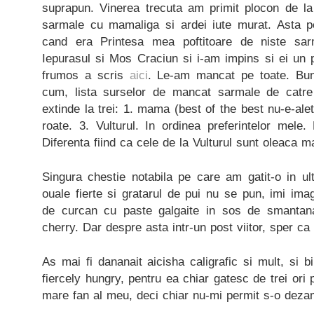
suprapun. Vinerea trecuta am primit plocon de l
sarmale cu mamaliga si ardei iute murat. Asta p
cand era Printesa mea poftitoare de niste sa
Iepurasul si Mos Craciun si i-am impins si ei un 
frumos a scris
aici
. Le-am mancat pe toate. Bun
cum, lista surselor de mancat sarmale de catr
extinde la trei: 1. mama (best of the best nu-e-ale
roate. 3. Vulturul. In ordinea preferintelor mele.
Diferenta fiind ca cele de la Vulturul sunt oleaca m
Singura chestie notabila pe care am gatit-o in ul
ouale fierte si gratarul de pui nu se pun, imi ima
de curcan cu paste galgaite in sos de smantana,
cherry. Dar despre asta intr-un post viitor, sper ca 
As mai fi dananait aicisha caligrafic si mult, si bi
fiercely hungry, pentru ea chiar gatesc de trei ori
mare fan al meu, deci chiar nu-mi permit s-o dez