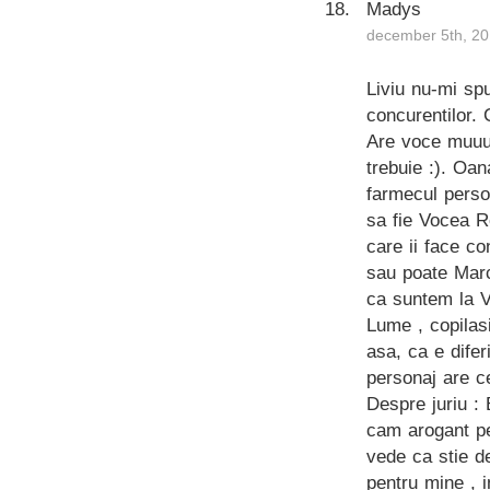
Madys
december 5th, 20
Liviu nu-mi sp
concurentilor.
Are voce muuuu
trebuie :). Oa
farmecul person
sa fie Vocea R
care ii face co
sau poate Marc
ca suntem la V
Lume , copilasi
asa, ca e dife
personaj are c
Despre juriu : 
cam arogant pe
vede ca stie d
pentru mine , 