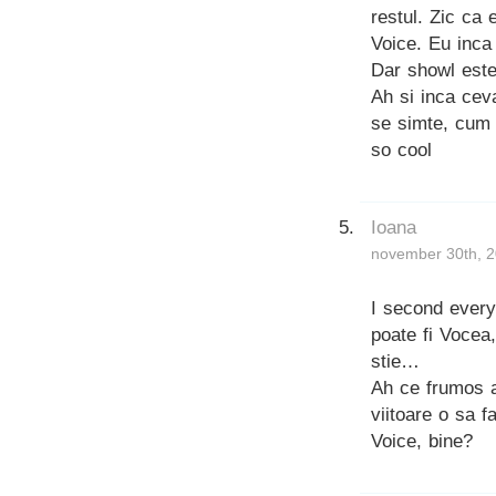
restul. Zic ca
Voice. Eu inca
Dar showl este
Ah si inca cev
se simte, cum 
so cool
Ioana
november 30th, 2
I second every
poate fi Vocea
stie…
Ah ce frumos a
viitoare o sa f
Voice, bine?