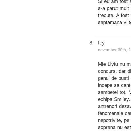
Si eu am fost 
s-a parut mult
trecuta. A fost
saptamana viit
Icy
november 30th, 2
Mie Liviu nu mi
concurs, dar d
genul de pusti 
incepe sa cant
sambetei tot. 
echipa Smiley.
antrenori deza
fenomenale car
nepotrivite, pe
soprana nu est