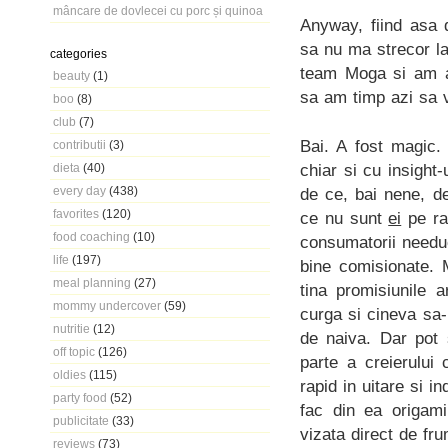
mâncare de dovlecei cu porc și quinoa
Anyway, fiind asa 
sa nu ma strecor la
categories
team Moga si am av
beauty
(1)
sa am timp azi sa 
boo
(8)
club
(7)
Bai. A fost magic.
contributii
(3)
chiar si cu insight
dieta
(40)
every day
(438)
de ce, bai nene, d
favorites
(120)
ce nu sunt
ei
pe ra
food coaching
(10)
consumatorii needuc
life
(197)
bine comisionate. M
meal planning
(27)
tina promisiunile 
mommy undercover
(59)
curga si cineva sa-
nutritie
(12)
de naiva. Dar pot
off topic
(126)
parte a creierului 
oldies
(115)
rapid in uitare si 
party food
(52)
fac din ea origami
publicitate
(33)
vizata direct de fr
reviews
(73)