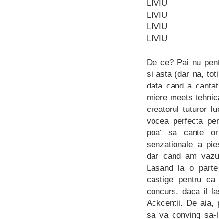
LIVIU
LIVIU
LIVIU
LIVIU
De ce? Pai nu pent
si asta (dar na, tot
data cand a cantat
miere meets tehnica
creatorul tuturor 
vocea perfecta pen
poa’ sa cante ori
senzationale la pi
dar cand am vazut 
Lasand la o parte 
castige pentru ca
concurs, daca il l
Ackcentii. De aia, 
sa va conving sa-l