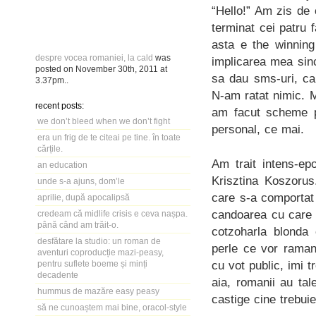
“Hello!” Am zis de
terminat cei patru 
asta e the winnin
despre vocea romaniei, la cald
was
implicarea mea sinc
posted on
November 30th, 2011
at
sa dau sms-uri, ca
3.37pm
..
N-am ratat nimic. M
recent posts:
am facut scheme pe
we don’t bleed when we don’t fight
personal, ce mai.
era un frig de te citeai pe tine. în toate
cărțile.
Am trait intens-ep
an education
Krisztina Koszorus
unde s-a ajuns, dom’le
care s-a comportat 
aprilie, după apocalipsă
candoarea cu care 
credeam că midlife crisis e ceva nașpa.
până când am trăit-o.
cotzoharla blonda
desfătare la studio: un roman de
perle ce vor raman
aventuri coproducție mazi-peasy,
cu vot public, imi 
pentru suflete boeme și minți
decadente
aia, romanii au tal
hummus de mazăre easy peasy
castige cine trebuie
să ne cunoaștem mai bine, oracol-style