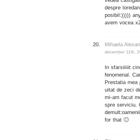
vedea castigat
despre loredan
posibil:))))) 
avem vocea x2,
Mihaela Alexa
december 11th, 2
In sfarsiiiiit 
fenomenal. Can
Prestatia mea
uitat de zeci d
mi-am facut me
spre serviciu. 
demult:oamenii 
for that 🙂