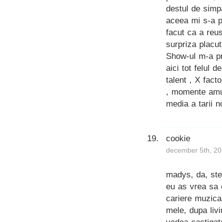
destul de simpa
aceea mi s-a pa
facut ca a reu
surpriza placut
Show-ul m-a pr
aici tot felul 
talent , X fact
, momente amuz
media a tarii n
cookie
december 5th, 20
madys, da, ste
eu as vrea sa 
cariere muzical
mele, dupa liv