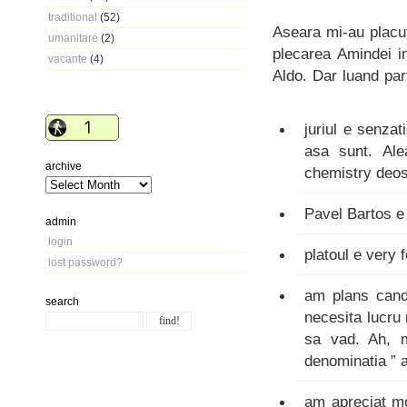
traditional
(52)
Aseara mi-au placut
umanitare
(2)
plecarea Amindei i
vacante
(4)
Aldo. Dar luand par
juriul e senzat
asa sunt. Al
archive
chemistry deoseb
Pavel Bartos e
admin
login
platoul e very 
lost password?
am plans cand
search
necesita lucru
sa vad. Ah, m
denominatia ” a
am apreciat mo