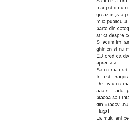
Sunt de acord c
mai putin cu u
groaznic,s-a p
mila publicului
parte din categ
strict despre c
Si acum imi am
ghinion si nu m
EU cred ca dac
apreciata!
Sa nu ma certi
In rest Dragos 
De Liviu nu ma
aaa si il ador 
placea sa-l in
din Brasov ,nu
Hugs!
La multi ani pe