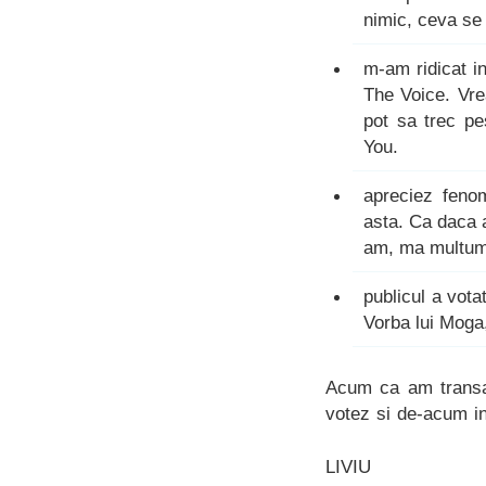
nimic, ceva se
m-am ridicat in
The Voice. Vre
pot sa trec pe
You.
apreciez feno
asta. Ca daca a
am, ma multume
publicul a vot
Vorba lui Moga,
Acum ca am transat
votez si de-acum in
LIVIU