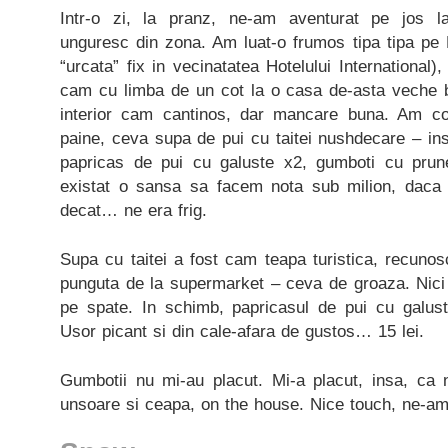
Intr-o zi, la pranz, ne-am aventurat pe jos la
unguresc din zona. Am luat-o frumos tipa tipa pe 
“urcata” fix in vecinatatea Hotelului International
cam cu limba de un cot la o casa de-asta veche 
interior cam cantinos, dar mancare buna. Am c
paine, ceva supa de pui cu taitei nushdecare – inse
papricas de pui cu galuste x2, gumboti cu prune,
existat o sansa sa facem nota sub milion, daca 
decat… ne era frig.
Supa cu taitei a fost cam teapa turistica, recunosc
punguta de la supermarket – ceva de groaza. Nici
pe spate. In schimb, papricasul de pui cu galuste
Usor picant si din cale-afara de gustos… 15 lei.
Gumbotii nu mi-au placut. Mi-a placut, insa, ca 
unsoare si ceapa, on the house. Nice touch, ne-am 