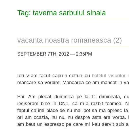
Tag: taverna sarbului sinaia
vacanta noastra romaneasca (2)
SEPTEMBER 7TH, 2012 — 2:35PM
Ieri v-am facut capu-n colturi cu
hotelul visurilor
mancare sa vorbim! Mancarea ce-am mancat in va
Pai. Am plecat duminica pe la 11 dimineata, cu 
iesiseram bine in DN1, ca m-a razbit foamea. 
faptul ca imi place de nu mai pot sa ma opresc la
ori am ocazia, nu nu, nu despre asta era vorba.
am baut un espresso pe care mi l-au servit sub 