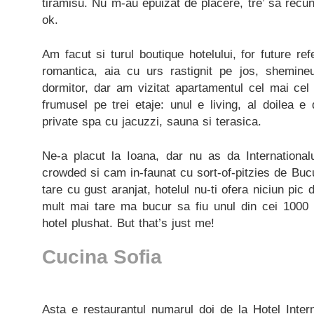
tiramisu. Nu m-au epuizat de placere, tre’ sa recun
ok.
Am facut si turul boutique hotelului, for future 
romantica, aia cu urs rastignit pe jos, shemine
dormitor, dar am vizitat apartamentul cel mai cel
frumusel pe trei etaje: unul e living, al doilea e d
private spa cu jacuzzi, sauna si terasica.
Ne-a placut la Ioana, dar nu as da International
crowded si cam in-faunat cu sort-of-pitzies de Bucu
tare cu gust aranjat, hotelul nu-ti ofera niciun pic 
mult mai tare ma bucur sa fiu unul din cei 1000 
hotel plushat. But that’s just me!
Cucina Sofia
Asta e restaurantul numarul doi de la Hotel Inter