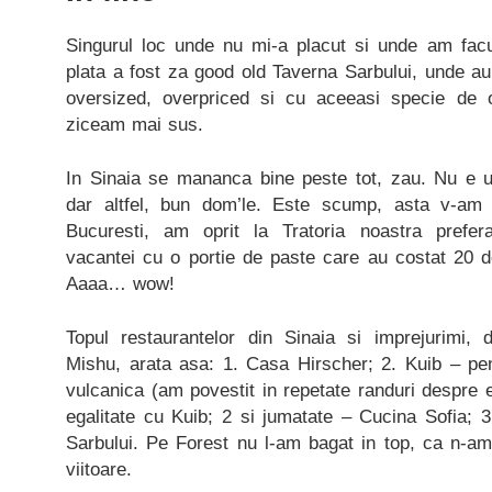
Singurul loc unde nu mi-a placut si unde am fac
plata a fost za good old Taverna Sarbului, unde au d
oversized, overpriced si cu aceeasi specie de 
ziceam mai sus.
In Sinaia se mananca bine peste tot, zau. Nu e u
dar altfel, bun dom’le. Este scump, asta v-am
Bucuresti, am oprit la Tratoria noastra prefer
vacantei cu o portie de paste care au costat 20 de
Aaaa… wow!
Topul restaurantelor din Sinaia si imprejurimi, 
Mishu, arata asa: 1. Casa Hirscher; 2. Kuib – pen
vulcanica (am povestit in repetate randuri despre el
egalitate cu Kuib; 2 si jumatate – Cucina Sofia; 
Sarbului. Pe Forest nu l-am bagat in top, ca n-a
viitoare.