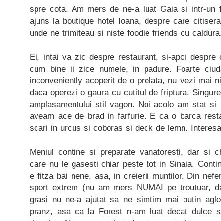
spre cota. Am mers de ne-a luat Gaia si intr-un
ajuns la boutique hotel Ioana, despre care citiser
unde ne trimiteau si niste foodie friends cu caldura
Ei, intai va zic despre restaurant, si-apoi despre 
cum bine ii zice numele, in padure. Foarte ciud
inconveniently acoperit de o prelata, nu vezi mai n
daca operezi o gaura cu cutitul de friptura. Singur
amplasamentului stil vagon. Noi acolo am stat si 
aveam ace de brad in farfurie. E ca o barca resta
scari in urcus si coboras si deck de lemn. Interesa
Meniul contine si preparate vanatoresti, dar si 
care nu le gasesti chiar peste tot in Sinaia. Con
e fitza bai nene, asa, in creierii muntilor. Din nefe
sport extrem (nu am mers NUMAI pe troutuar, da?
grasi nu ne-a ajutat sa ne simtim mai putin agl
pranz, asa ca la Forest n-am luat decat dulce s