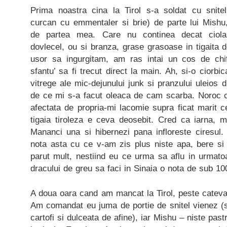
Prima noastra cina la Tirol s-a soldat cu snitel
curcan cu emmentaler si brie) de parte lui Mishu, 
de partea mea. Care nu continea decat ciolan 
dovlecel, ou si branza, grase grasoase in tigaita d
usor sa ingurgitam, am ras intai un cos de chi
sfantu’ sa fi trecut direct la main. Ah, si-o ciorbica
vitrege ale mic-dejunului junk si pranzului uleios d
de ce mi s-a facut oleaca de cam scarba. Noroc ca
afectata de propria-mi lacomie supra ficat marit c
tigaia tiroleza e ceva deosebit. Cred ca iarna, ma
Mananci una si hibernezi pana infloreste ciresul.
nota asta cu ce v-am zis plus niste apa, bere s
parut mult, nestiind eu ce urma sa aflu in urmato
dracului de greu sa faci in Sinaia o nota de sub 10
A doua oara cand am mancat la Tirol, peste cateva 
Am comandat eu juma de portie de snitel vienez (s
cartofi si dulceata de afine), iar Mishu – niste pas