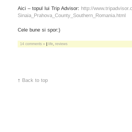
Aici – topul lui Trip Advisor:
http://www.tripadvisor
Sinaia_Prahova_County_Southern_Romania.html
Cele bune si spor:)
14 comments »
|
life
,
reviews
↑
Back to top