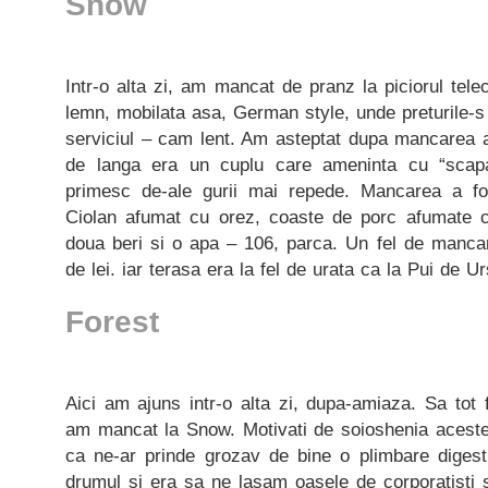
Snow
Intr-o alta zi, am mancat de pranz la piciorul tel
lemn, mobilata asa, German style, unde preturile-s 
serviciul – cam lent. Am asteptat dupa mancarea 
de langa era un cuplu care ameninta cu “scapa
primesc de-ale gurii mai repede. Mancarea a fos
Ciolan afumat cu orez, coaste de porc afumate c
doua beri si o apa – 106, parca. Un fel de mancar
de lei. iar terasa era la fel de urata ca la Pui de U
Forest
Aici am ajuns intr-o alta zi, dupa-amiaza. Sa tot f
am mancat la Snow. Motivati de soioshenia acestei
ca ne-ar prinde grozav de bine o plimbare diges
drumul si era sa ne lasam oasele de corporatisti s