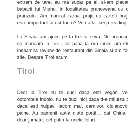
extrem de tare, eu ma supar pe ei, si-am pleca
babacii lui Mishu, in localitatea prahoveana cu 
pranzului. Am mancat carnat prajit cu cartofi praji
este important acest lucru? Veti afla, keep reading.
La Sinaia am ajuns pe la trei si ceva. Ne propus
sa mancam la
Tirol
, iar pana la ora cinei, am st
inseamna review de restaurant din Sinaia si-am fa
zile. Despre Tirol acum.
Tirol
Deci la Tirol nu te duci daca esti vegan, ve
octombrie incolo, nu te duci nici daca ti-e milutza 
daca esti hulpav, lacom mai, carnivor, ciolanov
paine. Au oamenii astia niste portii… cat China
doar jumate, cel putin la unele feluri.