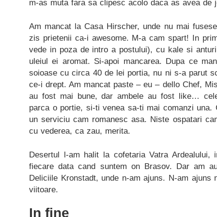
m-as muta fara sa clipesc acolo daca as avea de j
Am mancat la Casa Hirscher, unde nu mai fusese
zis prietenii ca-i awesome. M-a cam spart! In prim
vede in poza de intro a postului), cu kale si anturi
uleiul ei aromat. Si-apoi mancarea. Dupa ce ma
soioase cu circa 40 de lei portia, nu ni s-a parut sc
ce-i drept. Am mancat paste – eu – dello Chef, Mis
au fost mai bune, dar ambele au fost like… cel
parca o portie, si-ti venea sa-ti mai comanzi una.
un serviciu cam romanesc asa. Niste ospatari ca
cu vederea, ca zau, merita.
Desertul l-am halit la cofetaria Vatra Ardealului
fiecare data cand suntem on Brasov. Dar am auzi
Deliciile Kronstadt, unde n-am ajuns. N-am ajuns n
viitoare.
In fine