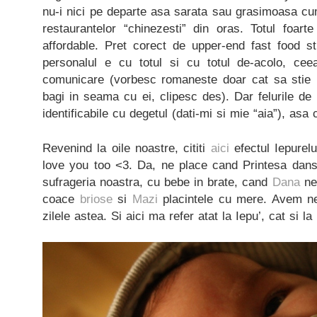
nu-i nici pe departe asa sarata sau grasimoasa cu
restaurantelor “chinezesti” din oras. Totul foart
affordable. Pret corect de upper-end fast food stuf
personalul e cu totul si cu totul de-acolo, c
comunicare (vorbesc romaneste doar cat sa stie 
bagi in seama cu ei, clipesc des). Dar felurile d
identificabile cu degetul (dati-mi si mie “aia”), asa 
Revenind la oile noastre, cititi
aici
efectul Iepurel
love you too <3. Da, ne place cand Printesa danse
sufrageria noastra, cu bebe in brate, cand
Dana
ne 
coace
briose
si
Mazi
placintele cu mere. Avem ne
zilele astea. Si aici ma refer atat la Iepu’, cat si l