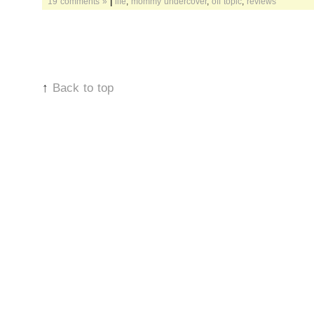
19 comments »
|
life
,
mommy undercover
,
off topic
,
reviews
↑
Back to top