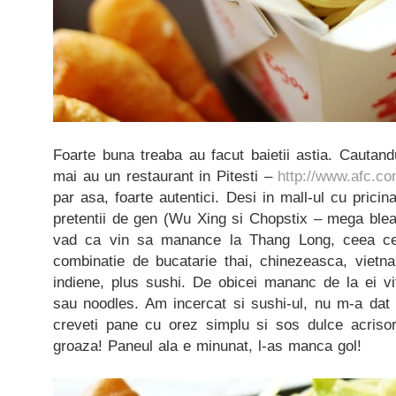
Foarte buna treaba au facut baietii astia. Cautan
mai au un restaurant in Pitesti –
http://www.afc.co
par asa, foarte autentici. Desi in mall-ul cu pricin
pretentii de gen (Wu Xing si Chopstix – mega bleah
vad ca vin sa manance la Thang Long, ceea ce 
combinatie de bucatarie thai, chinezeasca, vietna
indiene, plus sushi. De obicei mananc de la ei vi
sau noodles. Am incercat si sushi-ul, nu m-a dat 
creveti pane cu orez simplu si sos dulce acriso
groaza! Paneul ala e minunat, l-as manca gol!