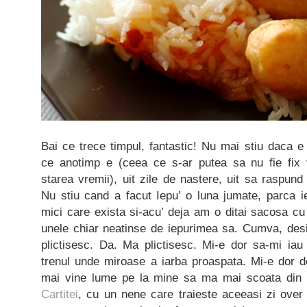
Bai ce trece timpul, fantastic! Nu mai stiu daca e
ce anotimp e (ceea ce s-ar putea sa nu fie fix
starea vremii), uit zile de nastere, uit sa raspun
Nu stiu cand a facut Iepu’ o luna jumate, parca ie
mici care exista si-acu’ deja am o ditai sacosa cu 
unele chiar neatinse de iepurimea sa. Cumva, desi
plictisesc. Da. Ma plictisesc. Mi-e dor sa-mi i
trenul unde miroase a iarba proaspata. Mi-e dor d
mai vine lume pe la mine sa ma mai scoata din r
Cartitei
, cu un nene care traieste aceeasi zi over