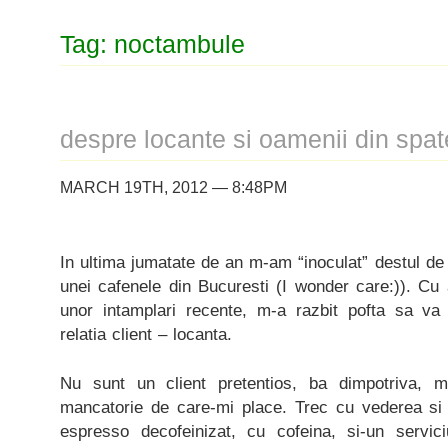
Tag: noctambule
despre locante si oamenii din spate
MARCH 19TH, 2012 — 8:48PM
In ultima jumatate de an m-am “inoculat” destul de 
unei cafenele din Bucuresti (I wonder care:)). Cu
unor intamplari recente, m-a razbit pofta sa v
relatia client – locanta.
Nu sunt un client pretentios, ba dimpotriva, 
mancatorie de care-mi place. Trec cu vederea si f
espresso decofeinizat, cu cofeina, si-un servic