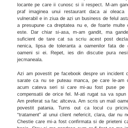
locante pe care ii cunosc si ii respect. M-am gan
praf imaginea unui restaurant daca ai oleac
vulnerabil e in ziua de azi un business de felul as
a presupune ca dreptatea nu e, de foarte multe or
este. Dar chiar si-asa, m-am gandit, ma gand
suficient de tare cat sa scriu acest post dez
nenica, lipsa de toleranta a oamenilor fata de g
oameni si ei. Repet, ies din discutie pura nesi
jecmaneala.
Azi am povestit pe facebook despre un incident 
sarate ca nu se puteau manca, pe care le-am c
acum cateva seri si care mi-au fost puse pe n
compensatii de orice fel. M-ati rugat sa va spun
Am preferat sa fac altceva. Am scris un mail oamen
povestit patania. Turns out ca locul cu prici
“tratament” al unui client nefericit, clara, dar nu n
Chestie care mi-a fost confirmata si de prieteni 