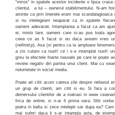
“miros” in spatele acestor incidente o lipsa cras
clientul, a lui – ownerul stabilimentului. N-am fo
aminte ca prin tinerete eram mai scandalagioaica 
si nu intelegeam neaparat ca in spatele fiecar
oameni adevarati. Intamplarea a facut ca am aju
ei, misto tare, oameni care si-au pus toata agon
ceea ce as fi facut si eu daca aveam vreo urm
(nefiind:p). Asa (si pentru ca ia amploare fenomenu
a zis cutare ca nush’ ce i s-a intamplat nush’ u
greu la efectele foarte nasoale pe care le poate 
review negativ din partea unui client. Mai cu sea
notorietate in social media.
Poate ati citit acum cateva zile despre nefastul en
un grup de clienti, am citit si eu. Si fara a co
demersului clientilor de a matrasi in www ceainar
frica de online, si n-ar fi prima oara. Stiti vor
piatra in balta si zece intelepti sar dupa ea? Ca
mai suferi daca li s-ar intampla asta, de exempl