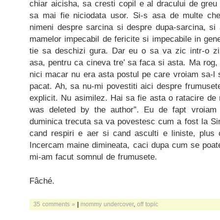
chiar aicisha, sa cresti copil e al dracului de greu
sa mai fie niciodata usor. Si-s asa de multe che
nimeni despre sarcina si despre dupa-sarcina, si 
mamelor impecabil de fericite si impecabile in gener
tie sa deschizi gura. Dar eu o sa va zic intr-o z
asa, pentru ca cineva tre’ sa faca si asta. Ma rog, 
nici macar nu era asta postul pe care vroiam sa-l
pacat. Ah, sa nu-mi povestiti aici despre frumusete
explicit. Nu asimilez. Hai sa fie asta o ratacire de
was deleted by the author”. Eu de fapt vroia
duminica trecuta sa va povestesc cum a fost la Si
cand respiri e aer si cand asculti e liniste, plus 
Incercam maine dimineata, caci dupa cum se poate 
mi-am facut somnul de frumusete.
Fâché.
35 comments »
|
mommy undercover
,
off topic