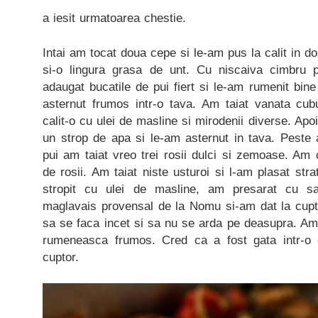
a iesit urmatoarea chestie.
Intai am tocat doua cepe si le-am pus la calit in do
si-o lingura grasa de unt. Cu niscaiva cimbru p
adaugat bucatile de pui fiert si le-am rumenit bine
asternut frumos intr-o tava. Am taiat vanata cub
calit-o cu ulei de masline si mirodenii diverse. Apo
un strop de apa si le-am asternut in tava. Peste 
pui am taiat vreo trei rosii dulci si zemoase. A
de rosii. Am taiat niste usturoi si l-am plasat str
stropit cu ulei de masline, am presarat cu sa
maglavais provensal de la Nomu si-am dat la cupto
sa se faca incet si sa nu se arda pe deasupra. Am
rumeneasca frumos. Cred ca a fost gata intr-o
cuptor.