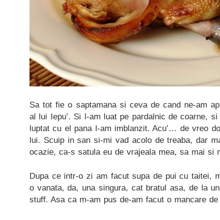
Sa tot fie o saptamana si ceva de cand ne-am a
al lui Iepu’. Si l-am luat pe pardalnic de coarne, si
luptat cu el pana l-am imblanzit. Acu’… de vreo dou
lui. Scuip in san si-mi vad acolo de treaba, dar m
ocazie, ca-s satula eu de vrajeala mea, sa mai si
Dupa ce intr-o zi am facut supa de pui cu taitei,
o vanata, da, una singura, cat bratul asa, de la un
stuff. Asa ca m-am pus de-am facut o mancare de 