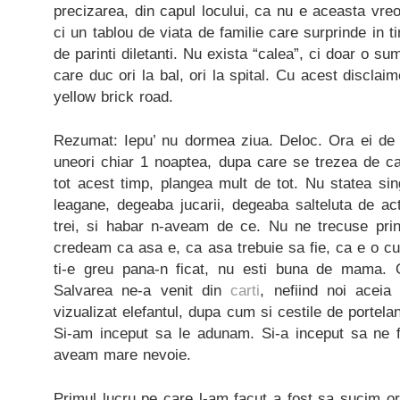
precizarea, din capul locului, ca nu e aceasta vreo r
ci un tablou de viata de familie care surprinde in t
de parinti diletanti. Nu exista “calea”, ci doar o 
care duc ori la bal, ori la spital. Cu acest disclaime
yellow brick road.
Rezumat: Iepu’ nu dormea ziua. Deloc. Ora ei de c
uneori chiar 1 noaptea, dupa care se trezea de c
tot acest timp, plangea mult de tot. Nu statea si
leagane, degeaba jucarii, degeaba salteluta de acti
trei, si habar n-aveam de ce. Nu ne trecuse pr
credeam ca asa e, ca asa trebuie sa fie, ca e o c
ti-e greu pana-n ficat, nu esti buna de mama. 
Salvarea ne-a venit din
carti
, nefiind noi aceia
vizualizat elefantul, dupa cum si cestile de portel
Si-am inceput sa le adunam. Si-a inceput sa ne f
aveam mare nevoie.
Primul lucru pe care l-am facut a fost sa sucim ora