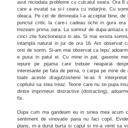
avut niciodata probleme cu culcatul seara. Ora 8
care a invatat sa si-l ceara cu indarjire. Cu som
oleaca. Pe cel de dimineata l-a acceptat bine, de
punctul critic la care-i cadeau ochii in gura e
trezeam prima oara. La somnul de dupa-amiaza s-
cinci zile functioneaza si ala. Si mai exista somnu
intampla natural in jur de ora 16. Am observat ca
orei de somn. Si-am mai observat ca Iepu’ adoarm
e pusa in patul ei. Cu mine in pat, gaseste me
iepure pe pijama care trebuie neaparat despr
interesante pe fata de perna, o carpa pe mine d
toate aceste dragutzoshenii le-as fi interpre
copilului sa stea treaz. Teorie care nu se pupa ins
dintre imprimeuri distractive (distracting), adoa
fix.
Dupa cum ma gandeam eu in sinea mea acum cate
sentiment de vinovatie pana nu faci copil. Evid
plans, m-a durut burta si capul si mi-a venit sa 