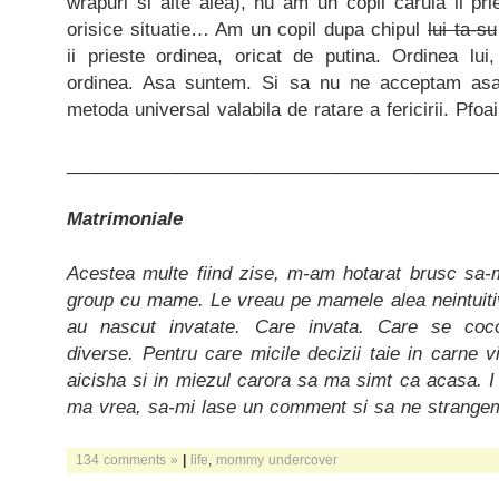
wrapuri si alte alea), nu am un copil caruia ii pr
orisice situatie… Am un copil dupa chipul
lui ta-su
ii prieste ordinea, oricat de putina. Ordinea lui
ordinea. Asa suntem. Si sa nu ne acceptam as
metoda universal valabila de ratare a fericirii. Pfoa
___________________________________________
Matrimoniale
Acestea multe fiind zise, m-am hotarat brusc sa
group cu mame. Le vreau pe mamele alea neintuitiv
au nascut invatate. Care invata. Care se coco
diverse. Pentru care micile decizii taie in carne 
aicisha si in miezul carora sa ma simt ca acasa. I
ma vrea, sa-mi lase un comment si sa ne strangem
134 comments »
|
life
,
mommy undercover