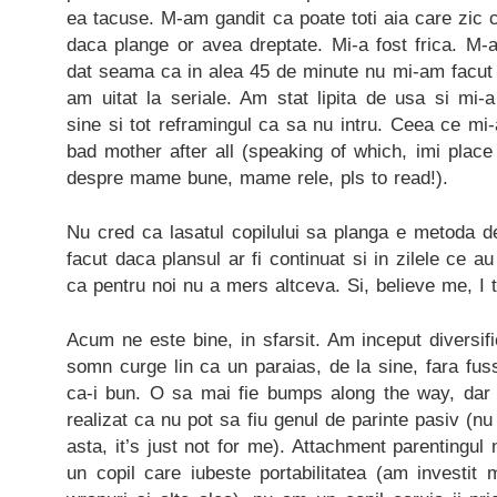
ea tacuse. M-am gandit ca poate toti aia care zic 
daca plange or avea dreptate. Mi-a fost frica. M-
dat seama ca in alea 45 de minute nu mi-am facut u
am uitat la seriale. Am stat lipita de usa si mi-a
sine si tot reframingul ca sa nu intru. Ceea ce mi-
bad mother after all (speaking of which, imi plac
despre mame bune, mame rele, pls to read!).
Nu cred ca lasatul copilului sa planga e metoda d
facut daca plansul ar fi continuat si in zilele ce au
ca pentru noi nu a mers altceva. Si, believe me, I t
Acum ne este bine, in sfarsit. Am inceput diversif
somn curge lin ca un paraias, de la sine, fara fu
ca-i bun. O sa mai fie bumps along the way, dar
realizat ca nu pot sa fiu genul de parinte pasiv (nu
asta, it’s just not for me). Attachment parentingu
un copil care iubeste portabilitatea (am investit