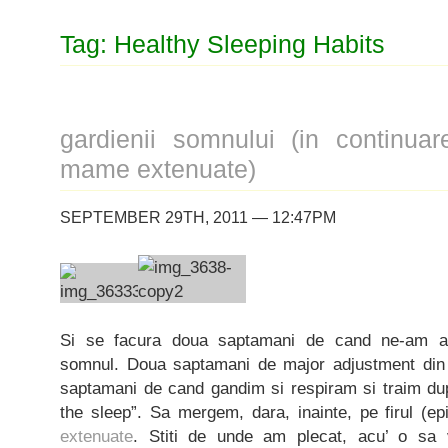
Tag: Healthy Sleeping Habits
gardienii somnului (in continuar
mame extenuate)
SEPTEMBER 29TH, 2011 — 12:47PM
Si se facura doua saptamani de cand ne-am a
somnul. Doua saptamani de major adjustment din pa
saptamani de cand gandim si respiram si traim dup
the sleep”. Sa mergem, dara, inainte, pe firul (ep
extenuate
. Stiti de unde am plecat, acu’ o sa