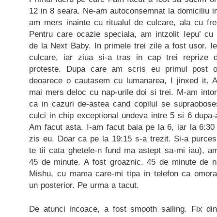
12 in 8 seara. Ne-am autoconsemnat la domiciliu i
am mers inainte cu ritualul de culcare, ala cu fr
Pentru care ocazie speciala, am intzolit Iepu’ cu
de la Next Baby. In primele trei zile a fost usor. 
culcare, iar ziua si-a tras in cap trei reprize
proteste. Dupa care am scris eu primul post o
deoarece o cautasem cu lumanarea, I jinxed it. 
mai mers deloc cu nap-urile doi si trei. M-am intor
ca in cazuri de-astea cand copilul se supraobose
culci in chip exceptional undeva intre 5 si 6 dupa
Am facut asta. I-am facut baia pe la 6, iar la 6:
zis eu. Doar ca pe la 19:15 s-a trezit. Si-a purces
te tii cata ghetele-n fund ma astept sa-mi iau), a
45 de minute. A fost groaznic. 45 de minute de n
Mishu, cu mama care-mi tipa in telefon ca omor
un posterior. Pe urma a tacut.
De atunci incoace, a fost smooth sailing. Fix d