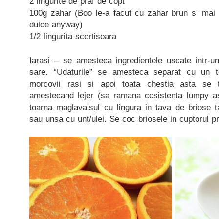
2 lingurite de praf de copt
100g zahar (Boo le-a facut cu zahar brun si mai 
dulce anyway)
1/2 lingurita scortisoara
Iarasi – se amesteca ingredientele uscate intr-u
sare. “Udaturile” se amesteca separat cu un t
morcovii rasi si apoi toata chestia asta se 
amestecand lejer (sa ramana cosistenta lumpy a
toarna maglavaisul cu lingura in tava de briose t
sau unsa cu unt/ulei. Se coc briosele in cuptorul pr