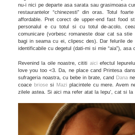
nu-i nici pe departe asa sarata sau grasimoasa cu
restaurantelor “chinezesti” din oras. Totul foart
affordable. Pret corect de upper-end fast food stuf
personalul e cu totul si cu totul de-acolo, c
comunicare (vorbesc romaneste doar cat sa stie 
bagi in seama cu ei, clipesc des). Dar felurile d
identificabile cu degetul (dati-mi si mie “aia”), asa 
Revenind la oile noastre, cititi
aici
efectul Iepurel
love you too <3. Da, ne place cand Printesa danse
sufrageria noastra, cu bebe in brate, cand
Dana
ne 
coace
briose
si
Mazi
placintele cu mere. Avem ne
zilele astea. Si aici ma refer atat la Iepu’, cat si l