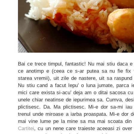
Bai ce trece timpul, fantastic! Nu mai stiu daca e
ce anotimp e (ceea ce s-ar putea sa nu fie fix
starea vremii), uit zile de nastere, uit sa raspun
Nu stiu cand a facut Iepu’ o luna jumate, parca ie
mici care exista si-acu’ deja am o ditai sacosa cu 
unele chiar neatinse de iepurimea sa. Cumva, desi
plictisesc. Da. Ma plictisesc. Mi-e dor sa-mi i
trenul unde miroase a iarba proaspata. Mi-e dor d
mai vine lume pe la mine sa ma mai scoata din r
Cartitei
, cu un nene care traieste aceeasi zi over