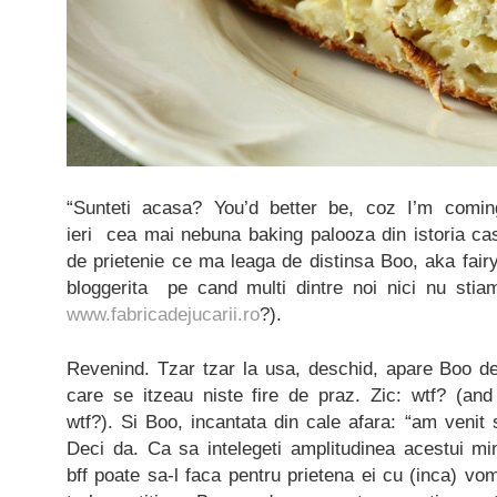
“Sunteti acasa? You’d better be, coz I’m comi
ieri cea mai nebuna baking palooza din istoria cas
de prietenie ce ma leaga de distinsa Boo, aka fair
bloggerita pe cand multi dintre noi nici nu sti
www.fabricadejucarii.ro
?).
Revenind. Tzar tzar la usa, deschid, apare Boo 
care se itzeau niste fire de praz. Zic: wtf? (and
wtf?). Si Boo, incantata din cale afara: “am venit 
Deci da. Ca sa intelegeti amplitudinea acestui m
bff poate sa-l faca pentru prietena ei cu (inca) vo