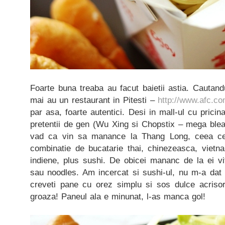
Foarte buna treaba au facut baietii astia. Cautan
mai au un restaurant in Pitesti –
http://www.afc.co
par asa, foarte autentici. Desi in mall-ul cu pricin
pretentii de gen (Wu Xing si Chopstix – mega bleah
vad ca vin sa manance la Thang Long, ceea ce 
combinatie de bucatarie thai, chinezeasca, vietna
indiene, plus sushi. De obicei mananc de la ei vi
sau noodles. Am incercat si sushi-ul, nu m-a dat 
creveti pane cu orez simplu si sos dulce acriso
groaza! Paneul ala e minunat, l-as manca gol!