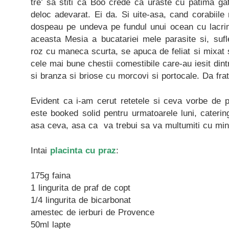
tre’ sa stiti ca Boo crede ca uraste cu patima gat
deloc adevarat. Ei da. Si uite-asa, cand corabiile
dospeau pe undeva pe fundul unui ocean cu lacrim
aceasta Mesia a bucatariei mele parasite si, sufl
roz cu maneca scurta, se apuca de feliat si mixat s
cele mai bune chestii comestibile care-au iesit dint
si branza si briose cu morcovi si portocale. Da frat
Evident ca i-am cerut retetele si ceva vorbe de
este booked solid pentru urmatoarele luni, cateri
asa ceva, asa ca va trebui sa va multumiti cu min
Intai
placinta cu praz
:
175g faina
1 lingurita de praf de copt
1/4 lingurita de bicarbonat
amestec de ierburi de Provence
50ml lapte