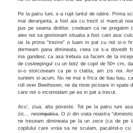
Pe la patru luni, s-a rupt lantul de iubire. Prima 
mai deranjanta, a fost aia cu trezit si mancat n
pus pe seama dintilor, credeam ca ne pregatim d
ales noi sa gestionam situatia a fost cam asa: culc
iar la prima “trezire” o luam in pat cu noi si-o h
dormeam pana dimineata, ceea ce s-a dovedit f
ma gandesc ca asa trebuia sa facem de la incepu
de cosleepingul cu un botz de copil de 50+ cm, d
si-o storcoseam ca pe o clatita, am zis noi. An
suntem si-acum. Nu ne mai e frica de bau bau, ca 
roll over Beethoven, ne da niste picioare in spate 
care noi o incomodam pe ea in pat a trecut.
Acu’, ziua, alta poveste. Tot pe la patru luni a
zic… nesi
mpatica
. O zi din viata noastra “domestic
ne trezeam dimineata pe la un zece (ca de pe l
copilului care vroia sa ne sculam, pacalind-o cu