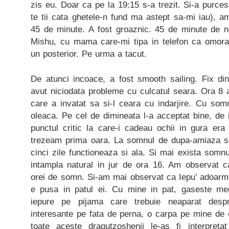
zis eu. Doar ca pe la 19:15 s-a trezit. Si-a purces
te tii cata ghetele-n fund ma astept sa-mi iau), a
45 de minute. A fost groaznic. 45 de minute de n
Mishu, cu mama care-mi tipa in telefon ca omor
un posterior. Pe urma a tacut.
De atunci incoace, a fost smooth sailing. Fix d
avut niciodata probleme cu culcatul seara. Ora 8
care a invatat sa si-l ceara cu indarjire. Cu som
oleaca. Pe cel de dimineata l-a acceptat bine, de
punctul critic la care-i cadeau ochii in gura e
trezeam prima oara. La somnul de dupa-amiaza s-
cinci zile functioneaza si ala. Si mai exista somnu
intampla natural in jur de ora 16. Am observat ca
orei de somn. Si-am mai observat ca Iepu’ adoarm
e pusa in patul ei. Cu mine in pat, gaseste me
iepure pe pijama care trebuie neaparat despr
interesante pe fata de perna, o carpa pe mine d
toate aceste dragutzoshenii le-as fi interpre