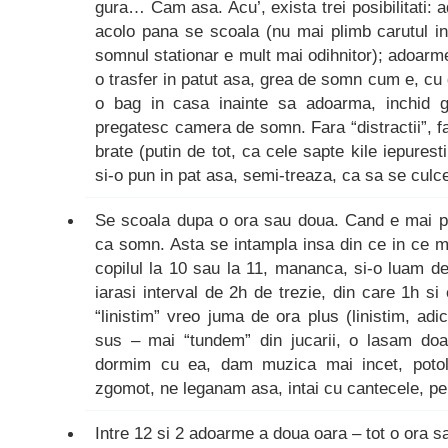
gura… Cam asa. Acu’, exista trei posibilitati
acolo pana se scoala (nu mai plimb carutul i
somnul stationar e mult mai odihnitor); adoarme
o trasfer in patut asa, grea de somn cum e, cu 
o bag in casa inainte sa adoarma, inchid ge
pregatesc camera de somn. Fara “distractii”, fa
brate (putin de tot, ca cele sapte kile iepures
si-o pun in pat asa, semi-treaza, ca sa se culc
Se scoala dupa o ora sau doua. Cand e mai pu
ca somn. Asta se intampla insa din ce in ce m
copilul la 10 sau la 11, mananca, si-o luam d
iarasi interval de 2h de trezie, din care 1h s
“linistim” vreo juma de ora plus (linistim, a
sus – mai “tundem” din jucarii, o lasam do
dormim cu ea, dam muzica mai incet, potol
zgomot, ne leganam asa, intai cu cantecele, p
Intre 12 si 2 adoarme a doua oara – tot o ora s