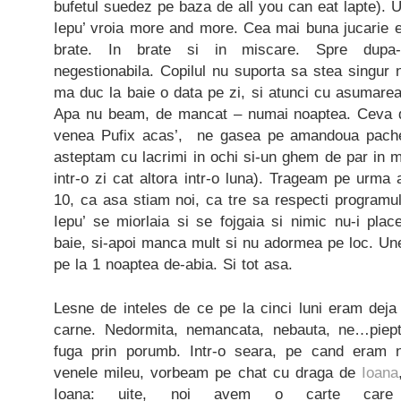
bufetul suedez pe baza de all you can eat lapte). 
Iepu’ vroia more and more. Cea mai buna jucarie e
brate. In brate si in miscare. Spre dupa-a
negestionabila. Copilul nu suporta sa stea singur
ma duc la baie o data pe zi, si atunci cu asumarea
Apa nu beam, de mancat – numai noaptea. Ceva 
venea Pufix acas’, ne gasea pe amandoua pachet 
asteptam cu lacrimi in ochi si-un ghem de par in 
intr-o zi cat altora intr-o luna). Trageam pe urma
10, ca asa stiam noi, ca tre sa respecti programul 
Iepu’ se miorlaia si se fojgaia si nimic nu-i pla
baie, si-apoi manca mult si nu adormea pe loc. Un
pe la 1 noaptea de-abia. Si tot asa.
Lesne de inteles de ce pe la cinci luni eram deja
carne. Nedormita, nemancata, nebauta, ne…piept
fuga prin porumb. Intr-o seara, pe cand eram 
venele mileu, vorbeam pe chat cu draga de
Ioana
Ioana: uite, noi avem o carte care