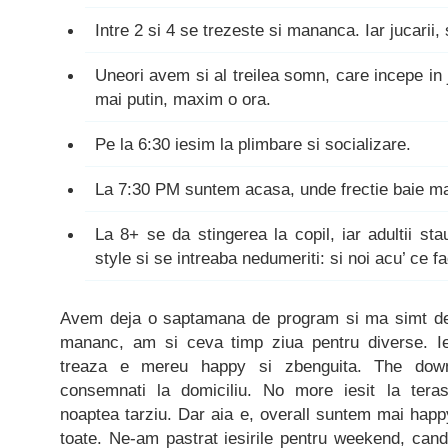
Intre 2 si 4 se trezeste si mananca. Iar jucarii, 
Uneori avem si al treilea somn, care incepe in 
mai putin, maxim o ora.
Pe la 6:30 iesim la plimbare si socializare.
La 7:30 PM suntem acasa, unde frectie baie m
La 8+ se da stingerea la copil, iar adultii st
style si se intreaba nedumeriti: si noi acu’ ce f
Avem deja o saptamana de program si ma simt d
mananc, am si ceva timp ziua pentru diverse. I
treaza e mereu happy si zbenguita. The dow
consemnati la domiciliu. No more iesit la ter
noaptea tarziu. Dar aia e, overall suntem mai happy
toate. Ne-am pastrat iesirile pentru weekend, cand 