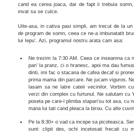
cand ea cerea joaca, dar de fapt ii trebuia somn
invat sa se culce.
Uite-asa, in cativa pasi simpli, am trecut de la un
de program de somn, ceea ce ne-a imbunatatit brusc
lui Iepu’. Azi, programul nostru arata cam asa:
Ne trezim la 7:30 AM. Ceea ce inseamna ca nu
pan’ la pranz, ci o hranesc, apoi ma dau fumus
dinti, imi fac o stacana de cafea decaf si pron
prima mama din parcare. Ne jucam viguros. Ne 
lasam sa ne latre cateii vecinilor. Vorbim c
verzi din complex cu furtunul. Ne salutam cu 
poseta pe care-l plimba stapan’su tot asa, cu n
mana lui tati cand pleaca la birou. Cu alte cuvi
Pe la 8:30+ o vad ca incepe sa picoteasca. S
sunt: clipit des, ochi incetosati frecati cu 