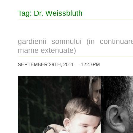
Tag: Dr. Weissbluth
gardienii somnului (in continuar
mame extenuate)
SEPTEMBER 29TH, 2011 — 12:47PM