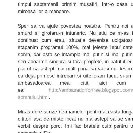
timpul saptamanii primim musafiri. Intr-o casa 
miroasa iar a mancare.
Sper sa va ajute povestea noastra. Pentru noi a
smurd si girofaru-n intuneric. Nu stiu ce m-as fi
continuat cum erau, situatia devenise ucigato
stapanim programul 100%, mai jeleste Iepu’ cat
somn, dar asta se intampla mai putin si mai putin
seri adoarme singura si fara proptele, in patutul ei.
placut sa astept mai mult pana sa va scriu despre
ca deja primesc intrebari si uite c-am facut si-un 
ambasadoarea mea, cititi aici cum
ea:
http://ambasadorforfree.blogspot.com/2
somnului.html
.
Mi-as cere scuze ne-mamelor pentru aceasta lunga 
cititori asa de misto incat nu ma astept sa se si
vorbit despre porc. Imi fac bratele cuib pentru