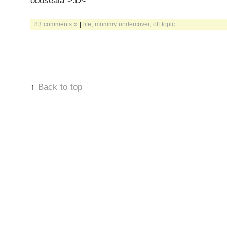
oboseala >:D<
83 comments »
|
life
,
mommy undercover
,
off topic
↑
Back to top