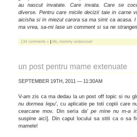
au nascut invatate. Care invata. Care se coco
diverse. Pentru care micile decizii taie in carne 
aicisha si in miezul carora sa ma simt ca acasa. I
ma vrea, sa-mi lase un comment si sa ne strangem
134 comments »
|
life
,
mommy undercover
un post pentru mame extenuate
SEPTEMBER 19TH, 2011 — 11:30AM
V-am zis ca ma dedau la un post off topic si nu 
nu dormea Iepu’
, cu aplicatie pe toti copiii care
cearcane mov. Din seria
da’ pe mine nu m-a i
suspine aici]. Din capul locului sa stiti ca o sa 
mamele!