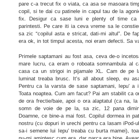
pare c-a trecut fix o viata, ca asa se masoara timp
copil, si te dai cu patinele in capul tau de la ago
fix. Desigur ca sase luni e plenty of time ca 
parintesti. Pe care iti ia ceva vreme sa le constie
sa zic “copilul asta e stricat, dati-mi altul”. De fa
era ok, in tot timpul acesta, noi eram defecti. Sa 
Primele saptamani au fost asa, ceva de-o incetosa
mare lucru, ca eram o roboata somnambula al ca
casa ca un strigoi in pijamale XL. Cam de pe 
luminat treaba brusc. It’s all about sleep, eu as
Pentru ca la varsta de sase saptamani, Iepu’ a 
Toata noaptea. Cum am facut? Pai am stabilit ca o
de ora frectie/baie, apoi o ora alaptatul (ca na, la
somn de voie de pe la, sa zic, 12 pana dimine
Doamne, ce bine-a mai fost. Copilul dormea in pat
nostru (cu dopuri in urechi pentru ca lasam iPod-ul
sa-i semene lui Iepu’ treaba cu burta mamei), to
nu-mi amintesc cum era, dar parca era bine. Avea