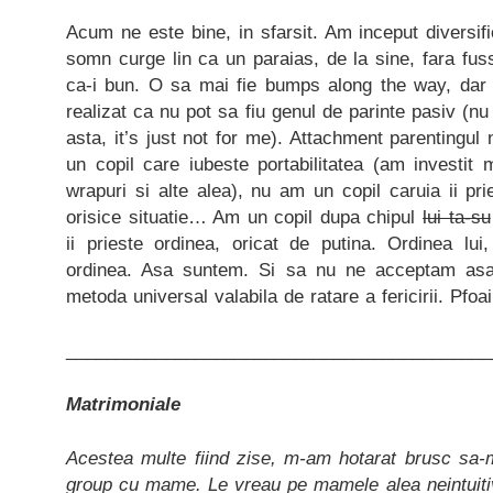
Acum ne este bine, in sfarsit. Am inceput diversif
somn curge lin ca un paraias, de la sine, fara fu
ca-i bun. O sa mai fie bumps along the way, dar
realizat ca nu pot sa fiu genul de parinte pasiv (nu
asta, it’s just not for me). Attachment parentingu
un copil care iubeste portabilitatea (am investit
wrapuri si alte alea), nu am un copil caruia ii pr
orisice situatie… Am un copil dupa chipul
lui ta-su
ii prieste ordinea, oricat de putina. Ordinea lui
ordinea. Asa suntem. Si sa nu ne acceptam as
metoda universal valabila de ratare a fericirii. Pfoa
___________________________________________
Matrimoniale
Acestea multe fiind zise, m-am hotarat brusc sa
group cu mame. Le vreau pe mamele alea neintuitiv