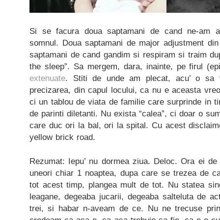
Si se facura doua saptamani de cand ne-am a
somnul. Doua saptamani de major adjustment din pa
saptamani de cand gandim si respiram si traim dup
the sleep”. Sa mergem, dara, inainte, pe firul (ep
extenuate
. Stiti de unde am plecat, acu’ o sa
precizarea, din capul locului, ca nu e aceasta vreo r
ci un tablou de viata de familie care surprinde in t
de parinti diletanti. Nu exista “calea”, ci doar o 
care duc ori la bal, ori la spital. Cu acest disclaime
yellow brick road.
Rezumat: Iepu’ nu dormea ziua. Deloc. Ora ei de c
uneori chiar 1 noaptea, dupa care se trezea de c
tot acest timp, plangea mult de tot. Nu statea si
leagane, degeaba jucarii, degeaba salteluta de acti
trei, si habar n-aveam de ce. Nu ne trecuse pr