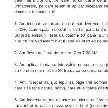
cele mai multe ori, tre’ sa-ti iei din carte ce t
urmatoarele, pe care le-am si aplicat incepand de
domeniul fantasticului:
1. Am inceput sa culcam copilul mai devreme. In l
la 12+, acum spalam copilul la 7:30 si pana la 8 si
Surpriza emisiunii este ca doarme tot pana la 7
clar ca noi vaduveam bietul Iepu’ de vreo 4h de s
2. Am “instaurat” ora de trezire. Cca 7:30 AM.
3. Am aplicat teoria cu intervalele de somn si vegh
sa nu stea mai mult de 2h treaz, ca pe urma se ob
4. Am incercat sa ajut Iepu’ sa bage trei somnuri
care i se face natural somn, care nu-s foarte diferite
5. Am incercat sa ma detasez emotional de “protes
mi-a intrat in cap ca avea nevoie de el (de somn 