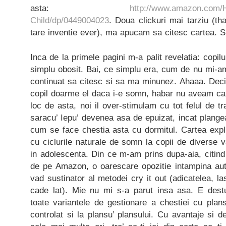
asta:
http://www.amazon.com/H
Child/dp/0449004023
. Doua clickuri mai tarziu (t
tare inventie ever), ma apucam sa citesc cartea. 
Inca de la primele pagini m-a palit revelatia: copil
simplu obosit. Bai, ce simplu era, cum de nu mi-
continuat sa citesc si sa ma minunez. Ahaaa. Dec
copil doarme el daca i-e somn, habar nu aveam ca 
loc de asta, noi il over-stimulam cu tot felul de t
saracu’ Iepu’ devenea asa de epuizat, incat plangea
cum se face chestia asta cu dormitul. Cartea expli
cu ciclurile naturale de somn la copii de diverse v
in adolescenta. Din ce m-am prins dupa-aia, citind
de pe Amazon, o oarescare opozitie intampina auto
vad sustinator al metodei cry it out (adicatelea, l
cade lat). Mie nu mi s-a parut insa asa. E destu
toate variantele de gestionare a chestiei cu plan
controlat si la plansu’ plansului. Cu avantaje si d