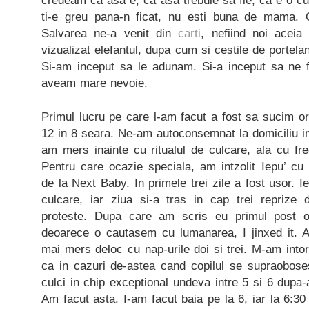
credeam ca asa e, ca asa trebuie sa fie, ca e o c
ti-e greu pana-n ficat, nu esti buna de mama. 
Salvarea ne-a venit din
carti
, nefiind noi aceia
vizualizat elefantul, dupa cum si cestile de portel
Si-am inceput sa le adunam. Si-a inceput sa ne f
aveam mare nevoie.
Primul lucru pe care l-am facut a fost sa sucim ora
12 in 8 seara. Ne-am autoconsemnat la domiciliu i
am mers inainte cu ritualul de culcare, ala cu fr
Pentru care ocazie speciala, am intzolit Iepu’ cu
de la Next Baby. In primele trei zile a fost usor. 
culcare, iar ziua si-a tras in cap trei reprize
proteste. Dupa care am scris eu primul post o
deoarece o cautasem cu lumanarea, I jinxed it. 
mai mers deloc cu nap-urile doi si trei. M-am intor
ca in cazuri de-astea cand copilul se supraobose
culci in chip exceptional undeva intre 5 si 6 dupa
Am facut asta. I-am facut baia pe la 6, iar la 6: