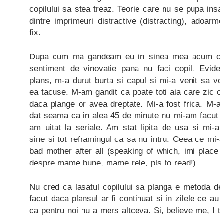
copilului sa stea treaz. Teorie care nu se pupa ins
dintre imprimeuri distractive (distracting), adoa
fix.
Dupa cum ma gandeam eu in sinea mea acum cate
sentiment de vinovatie pana nu faci copil. Evid
plans, m-a durut burta si capul si mi-a venit sa 
ea tacuse. M-am gandit ca poate toti aia care zic 
daca plange or avea dreptate. Mi-a fost frica. M-
dat seama ca in alea 45 de minute nu mi-am facut u
am uitat la seriale. Am stat lipita de usa si mi-a
sine si tot reframingul ca sa nu intru. Ceea ce mi-
bad mother after all (speaking of which, imi plac
despre mame bune, mame rele, pls to read!).
Nu cred ca lasatul copilului sa planga e metoda d
facut daca plansul ar fi continuat si in zilele ce au
ca pentru noi nu a mers altceva. Si, believe me, I t