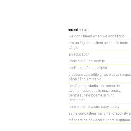
recent posts:
we don’t bleed when we don’t fight
era un frig de te citeai pe tine. în toate
cărțile.
an education
unde s-a ajuns, dom’le
aprilie, după apocalipsă
credeam că midlife crisis e ceva nașpa.
până când am trăit-o.
desfătare la studio: un roman de
aventuri coproducție mazi-peasy,
pentru suflete boeme și minți
decadente
hummus de mazăre easy peasy
să ne cunoaștem mai bine, oracol-style
mâncare de dovlecei cu porc și quinoa