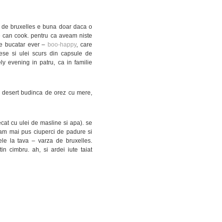
a de bruxelles e buna doar daca o
ne can cook. pentru ca aveam niste
de bucatar ever –
boo-happy
, care
se si ulei scurs din capsule de
ly evening in patru, ca in familie
 la desert budinca de orez cu mere,
recat cu ulei de masline si apa). se
a. am mai pus ciuperci de padure si
ele la tava – varza de bruxelles.
in cimbru. ah, si ardei iute taiat