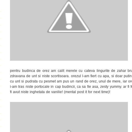
pentru budinca de orez am calit merele cu cateva lingurite de zahar brun
zdravana de unt si niste scortisoara. orezul l-am fiert cu apa, si doar putin l
cu unt si pudrata cu pesmet am pus un rand de orez, unul de mere, iar orez,
i-am tras niste portocale in cap budincii, ca sa fie asa, zesty yummy. ar fi
fi avut niste inghetata de vanilie! (mental post it for next time)!