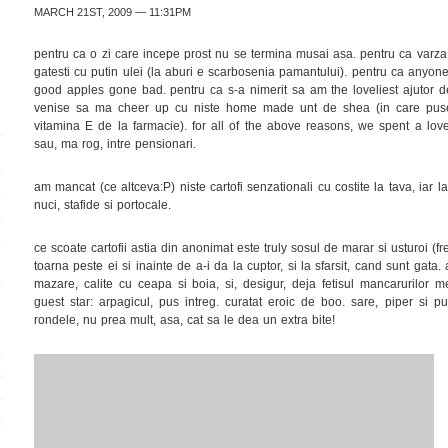
MARCH 21ST, 2009 — 11:31PM
pentru ca o zi care incepe prost nu se termina musai asa. pentru ca varz
gatesti cu putin ulei (la aburi e scarbosenia pamantului). pentru ca anyo
good apples gone bad. pentru ca s-a nimerit sa am the loveliest ajutor 
venise sa ma cheer up cu niste home made unt de shea (in care puse
vitamina E de la farmacie). for all of the above reasons, we spent a love
sau, ma rog, intre pensionari.
am mancat (ce altceva:P) niste cartofi senzationali cu costite la tava, iar
nuci, stafide si portocale.
ce scoate cartofii astia din anonimat este truly sosul de marar si usturoi (f
toarna peste ei si inainte de a-i da la cuptor, si la sfarsit, cand sunt gat
mazare, calite cu ceapa si boia, si, desigur, deja fetisul mancarurilor m
guest star: arpagicul, pus intreg. curatat eroic de boo. sare, piper si put
rondele, nu prea mult, asa, cat sa le dea un extra bite!