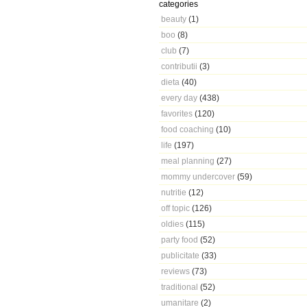
categories
beauty
(1)
boo
(8)
club
(7)
contributii
(3)
dieta
(40)
every day
(438)
favorites
(120)
food coaching
(10)
life
(197)
meal planning
(27)
mommy undercover
(59)
nutritie
(12)
off topic
(126)
oldies
(115)
party food
(52)
publicitate
(33)
reviews
(73)
traditional
(52)
umanitare
(2)