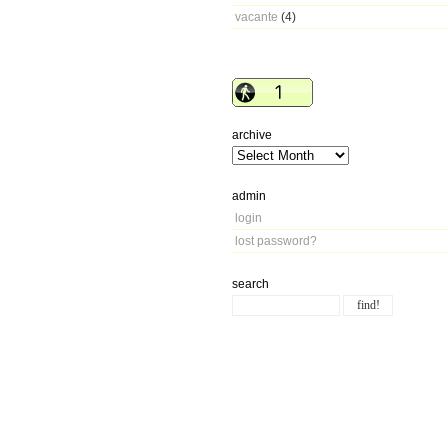
vacante
(4)
archive
admin
login
lost password?
search