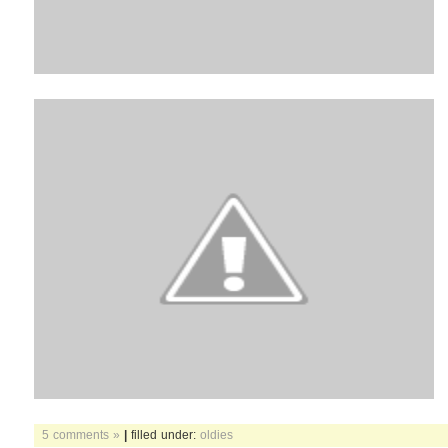
5 comments »
|
filled under:
oldies