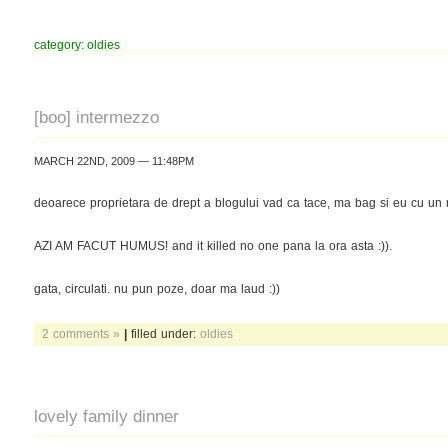
category: oldies
[boo] intermezzo
MARCH 22ND, 2009 — 11:48PM
deoarece proprietara de drept a blogului vad ca tace, ma bag si eu cu un 
AZI AM FACUT HUMUS! and it killed no one pana la ora asta :)).
gata, circulati. nu pun poze, doar ma laud :))
2 comments »
|
filled under:
oldies
lovely family dinner