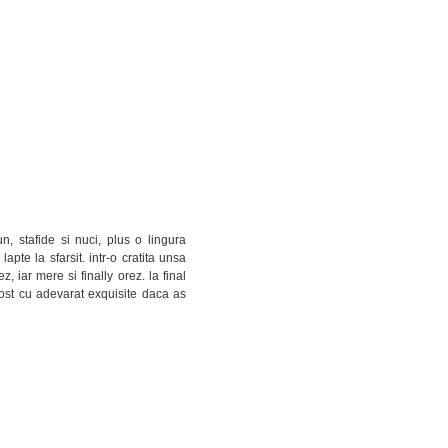
, stafide si nuci, plus o lingura
apte la sfarsit. intr-o cratita unsa
 iar mere si finally orez. la final
 fost cu adevarat exquisite daca as