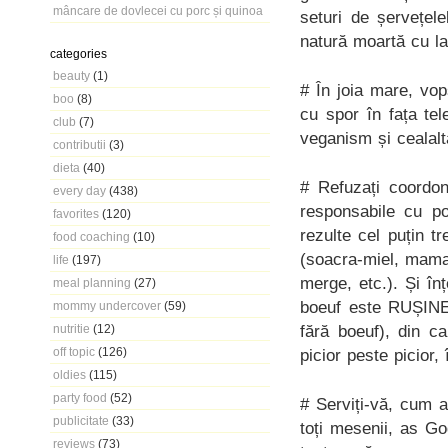
mâncare de dovlecei cu porc și quinoa
seturi de șervețel
natură moartă cu lal
categories
beauty
(1)
# În joia mare, vop
boo
(8)
cu spor în fața tel
club
(7)
veganism și cealalt
contributii
(3)
dieta
(40)
# Refuzați coordon
every day
(438)
responsabile cu p
favorites
(120)
rezulte cel puțin tr
food coaching
(10)
(soacra-miel, mama
life
(197)
merge, etc.). Și în
meal planning
(27)
boeuf este RUȘINE.
mommy undercover
(59)
fără boeuf), din c
nutritie
(12)
off topic
(126)
picior peste picior,
oldies
(115)
party food
(52)
# Serviți-vă, cum a
publicitate
(33)
toți mesenii, as G
reviews
(73)