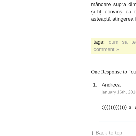
mâncare supra dim
și fiți convinși că
așteaptă atingerea 
tags:
cum sa te 
comment »
One Response to “cum
Andreea
january 16th, 201
:))))))))))))) si 
↑
Back to top