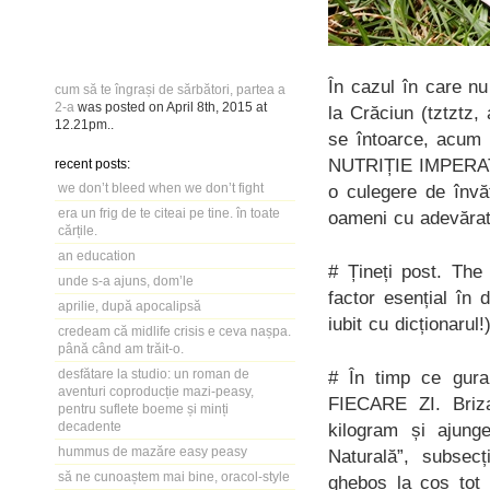
În cazul în care nu
cum să te îngrași de sărbători, partea a
2-a
was posted on
April 8th, 2015
at
la Crăciun (tztztz,
12.21pm
..
se întoarce, acum 
NUTRIȚIE IMPERATIV
recent posts:
we don’t bleed when we don’t fight
o culegere de învăț
era un frig de te citeai pe tine. în toate
oameni cu adevărat…
cărțile.
an education
# Țineți post. The 
unde s-a ajuns, dom’le
factor esențial în 
aprilie, după apocalipsă
iubit cu dicționarul
credeam că midlife crisis e ceva nașpa.
până când am trăit-o.
desfătare la studio: un roman de
# În timp ce gura 
aventuri coproducție mazi-peasy,
FIECARE ZI. Briza
pentru suflete boeme și minți
decadente
kilogram și ajung
hummus de mazăre easy peasy
Naturală”, subsec
să ne cunoaștem mai bine, oracol-style
ghebos la coș tot 