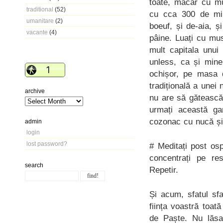
toate, măcar cu m
traditional
(52)
cu cca 300 de mili
umanitare
(2)
boeuf, și de-aia, ș
vacante
(4)
pâine. Luați cu mu
mult capitala unui
unless, ca și mine
ochișor, pe masa d
tradițională a unei 
archive
nu are să gătească 
urmați această gar
cozonac cu nucă și 
admin
login
lost password?
# Meditați post osp
concentrați pe re
search
Repetir.
Și acum, sfatul sf
ființa voastră toat
de Paște. Nu lăsaț