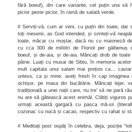
fără boeuf), din care variante, cel puțin una să 
picior peste picior, în ramă de salată verde.
# Serviți-vă, cum ar veni, cu puțin din toate, dar 
toți mesenii, as God intended, și
simteți-vă
neapăr
toate, măcar cu muștar, dacă nu cu maioneză de
cu cca 300 de mililitri de Floriol per gălbenuș
boeuf, și de-aia, și de-aia. Mâncați drob de toate 
pâine. Luați cu musai de Sibiu, în memoria acelor
mult capitala unui salam mai prețios ca… caviar
unless, ca și mine, aveți fresh în cap imaginea 
ochișor, pe masa din bucătărie. Mâncați lejer, ve
tradițională a unei nații care, nu tre’ să ne pară ră
nu are să gătească acest enimăl. Clătiți viguros pal
urmați această gargară cu pasca mă-sii (literall
cozonac cu nucă și cacao, respectiv cu rahat și st
# Meditați post ospăț în celebra, deja, poziție “lo