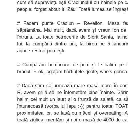
cum să supraviețuiești Crăciunului cu hainele pe ca
people, forget about it! Zău! Toată lumea se îngraș
# Facem punte Crăciun – Revelion. Masa fes
săptămâna. Mai mult, dacă avem și vreun Ion de 
întruna. La toate petrecerile de Sicrit Santa, la
lui, la cumpăna dintre ani, la birou pe 5 ianuar
aduce resturi porcești.
# Cumpărăm bomboane de pom și le halim pe t
bradul. E ok, agățăm hârtiuțele goale, who’s gonn
# Dacă știm că urmează mare masă mare în contul
R, avem grijă să ne înfometăm bine înainte. Sări
halim cel mult un iaurt și o frunză de salată, ca să
întunecoasă (vorba lui Iepu :-)) pentru toate, TOAT
proximitatea lor, se lasă cu măcel și overeating. Af
toată ziulica, merităm și noi o masă de 4000 de cal