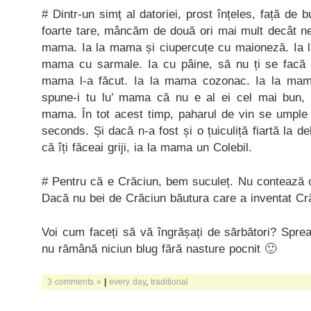
# Dintr-un simț al datoriei, prost înțeles, față de 
foarte tare, mâncăm de două ori mai mult decât ne 
mama. Ia la mama și ciupercuțe cu maioneză. Ia la
mama cu sarmale. Ia cu pâine, să nu ți se facă 
mama l-a făcut. Ia la mama cozonac. Ia la mam
spune-i tu lu’ mama că nu e al ei cel mai bun, 
mama. În tot acest timp, paharul de vin se umple 
seconds. Și dacă n-a fost și o țuiculiță fiartă la 
că îți făceai griji, ia la mama un Colebil.
# Pentru că e Crăciun, bem suculeț. Nu contează c
Dacă nu bei de Crăciun băutura care a inventat Cră
Voi cum faceți să vă îngrășați de sărbători? Spre
nu rămână niciun blug fără nasture pocnit 🙂
3 comments »
|
every day
,
traditional