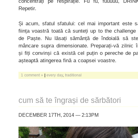
concentrați pe respirație. Fu fu, fuuuuu, DRI
Repetir.
Și acum, sfatul sfatului: cel mai important este 
ființa voastră toată că sunteți up to the challeng
de Paște. Nu lăsați sămânță de îndoială să stea
mâncare supra dimensionate. Preparați-vă zilni
și fiți convinși că există cel puțin o pereche de pa
așteaptă atingerea fină a coapsei voastre.
1 comment »
|
every day
,
traditional
cum să te îngrași de sărbători
DECEMBER 17TH, 2014 — 2:13PM