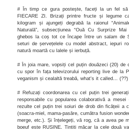
# În timp ce gura postește, faceți la un fel să
FIECARE ZI. Brizați printre fructe și legume 
kilogram și ajungeți degrabă la raionul “Anim
Naturală”, subsecțiunea “Ouă Cu Surprize Mai 
ghebos la coș tot ce încape între un salam de S
seturi de șervețelele cu model abstract, iepuri r
natură moartă cu lalele și ierbuță.
# În joia mare, vopsiți cel puțin douăzeci (20) de
cu spor în fața televizorului reporting live de la 
veganism și cealaltă treabă, what’s it called… (??)
# Refuzați coordonarea cu cel puțin trei genera
responsabile cu popularea colaborativă a mesei
rezulte cel puțin trei soiuri de drob din ficățeii a c
(soacra-miel, mama-pasăre, cumătra fusion wonderi
merge, etc.). Și înțelegeți, vă rog, că a avea pe 
boeuf este RUȘINE. Țintiți măcar la cele două va