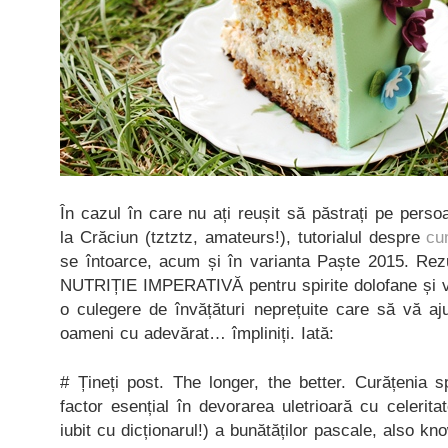
În cazul în care nu ați reușit să păstrați pe perso
la Crăciun (tztztz, amateurs!), tutorialul despre
cu
se întoarce, acum și în varianta Paște 2015. Rez
NUTRIȚIE IMPERATIVĂ pentru spirite dolofane și v
o culegere de învățături neprețuite care să vă aju
oameni cu adevărat… împliniți. Iată:
# Țineți post. The longer, the better. Curățenia s
factor esențial în devorarea uletrioară cu celerita
iubit cu dicționarul!) a bunătăților pascale, also kn