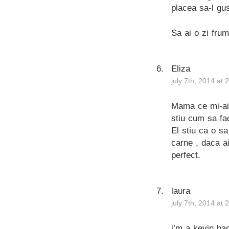
placea sa-l g
Sa ai o zi fru
Eliza
july 7th, 2014 at
Mama ce mi-ai
stiu cum sa fa
El stiu ca o sa
carne , daca a
perfect.
laura
july 7th, 2014 at
i’m a kevin bac