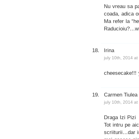
Nu vreau sa pa
coada, adica o
Ma refer la “he
Raducioiu?…w
Irina
july 10th, 2014 a
cheesecake!!!
Carmen Tiulea
july 10th, 2014 a
Draga Izi Pizi
Tot intru pe ai
scriiturii…dar 