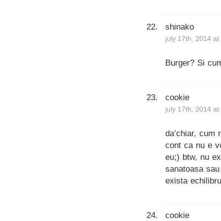
shinako
july 17th, 2014 a
Burger? Si cu
cookie
july 17th, 2014 a
da’chiar, cum r
cont ca nu e v
eu;) btw, nu e
sanatoasa sau 
exista echilibr
cookie