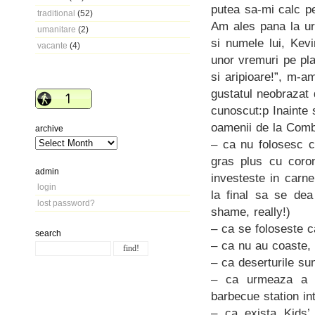
putea sa-mi calc p
traditional
(52)
Am ales pana la ur
umanitare
(2)
si numele lui, Kev
vacante
(4)
unor vremuri pe pl
si aripioare!”, m-a
gustatul neobrazat d
cunoscut:p Inainte 
oamenii de la Comb
archive
– ca nu folosesc c
gras plus cu coron
admin
investeste in carne
login
la final sa se dea
lost password?
shame, really!)
– ca se foloseste 
search
– ca nu au coaste,
– ca deserturile su
– ca urmeaza a se
barbecue station int
– ca exista Kids’