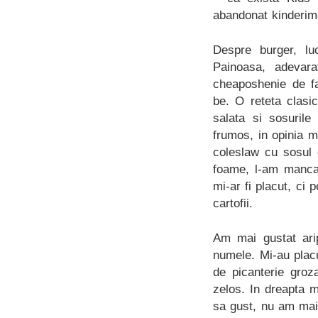
abandonat kinderi
Despre burger, luc
Painoasa, adevara
cheaposhenie de fa
be. O reteta clasi
salata si sosurile
frumos, in opinia me
coleslaw cu sosul
foame, l-am mancat
mi-ar fi placut, ci
cartofii.
Am mai gustat arip
numele. Mi-au placu
de picanterie groz
zelos. In dreapta m
sa gust, nu am mai