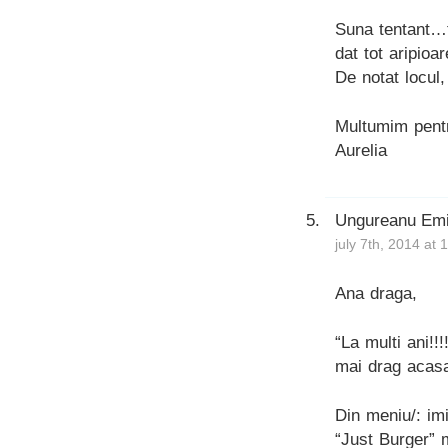
Suna tentant…
dat tot aripioa
De notat locul,
Multumim pent
Aurelia
Ungureanu Emi
july 7th, 2014 at
Ana draga,
“La multi ani!!!
mai drag acas
Din meniu/: imi
“Just Burger” m