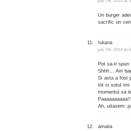
july 7th, 2014 at
Un burger adeva
sacrific un cen
Iuliana
july 7th, 2014 at
Pot sa-ti spu
Shhh… Am bagat
Si asta a fost 
tot si sotul imi
momentul sa le
Paaaaaaaaaa!!!
Ah, uitasem: pa
amalia