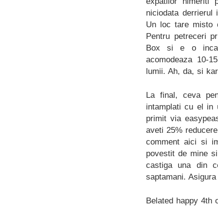
expatilor nimeriti
niciodata derrierul
Un loc tare misto 
Pentru petreceri p
Box si e o incape
acomodeaza 10-15 
lumii. Ah, da, si ka
La final, ceva pe
intamplati cu el in
primit via easypea
aveti 25% reducere 
comment aici si im
povestit de mine si
castiga una din c
saptamani. Asigura f
Belated happy 4th o