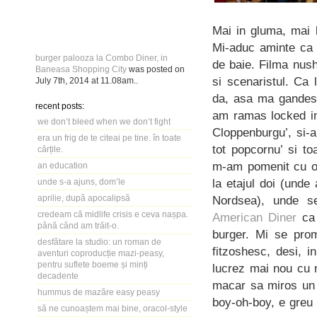
Mai in gluma, mai 
Mi-aduc aminte ca 
burger palooza la Combo Diner, in
de baie. Filma nush
Baneasa Shopping City
was posted on
si scenaristul. Ca 
July 7th, 2014
at
11.08am
..
da, asa ma gandesc 
recent posts:
am ramas locked in 
we don’t bleed when we don’t fight
Cloppenburgu’, si-
era un frig de te citeai pe tine. în toate
tot popcornu’ si t
cărțile.
m-am pomenit cu o 
an education
la etajul doi (unde
unde s-a ajuns, dom’le
aprilie, după apocalipsă
Nordsea), unde se 
credeam că midlife crisis e ceva nașpa.
American Diner
ca 
până când am trăit-o.
burger. Mi se pro
desfătare la studio: un roman de
fitzoshesc, desi, i
aventuri coproducție mazi-peasy,
pentru suflete boeme și minți
lucrez mai nou cu 
decadente
macar sa miros un 
hummus de mazăre easy peasy
boy-oh-boy, e greu 
să ne cunoaștem mai bine, oracol-style