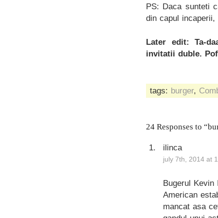
PS: Daca sunteti ca
din capul incaperii,
Later edit: Ta-d
invitatii duble. Po
tags:
burger
,
Comb
24 Responses to “bu
ilinca
july 7th, 2014 at
Bugerul Kevin B
American estab
mancat asa cev