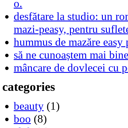
o.
desfătare la studio: un r
mazi-peasy, pentru sufle
hummus de mazăre easy 
să ne cunoaștem mai bine,
mâncare de dovlecei cu p
categories
beauty
(1)
boo
(8)