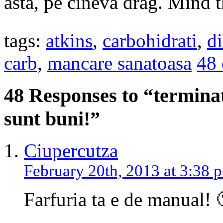
asta, pe cineva drag. Mind t
tags:
atkins
,
carbohidrati
,
di
carb
,
mancare sanatoasa
48
48 Responses to “terminati
sunt buni!”
Ciupercutza
February 20th, 2013 at 3:38 
Farfuria ta e de manual! 