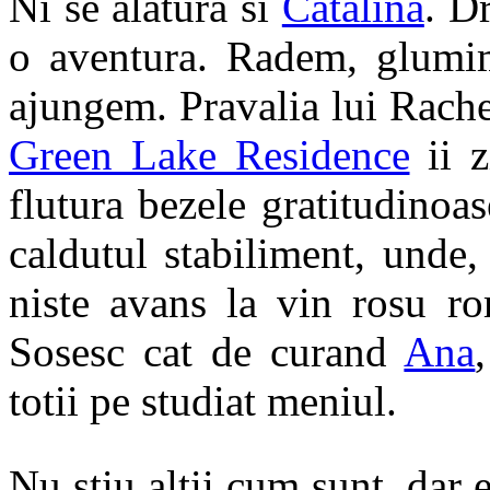
Ni se alatura si
Catalina
. D
o aventura. Radem, glumi
ajungem. Pravalia lui Rachel
Green Lake Residence
ii z
flutura bezele gratitudinoas
caldutul stabiliment, unde
niste avans la vin rosu ro
Sosesc cat de curand
Ana
totii pe studiat meniul.
Nu stiu altii cum sunt, dar 