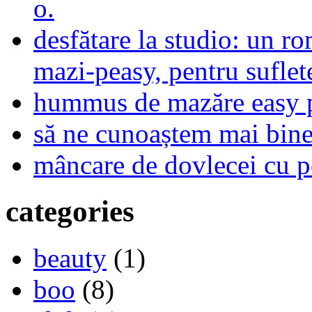
o.
desfătare la studio: un r
mazi-peasy, pentru sufle
hummus de mazăre easy 
să ne cunoaștem mai bine,
mâncare de dovlecei cu p
categories
beauty
(1)
boo
(8)