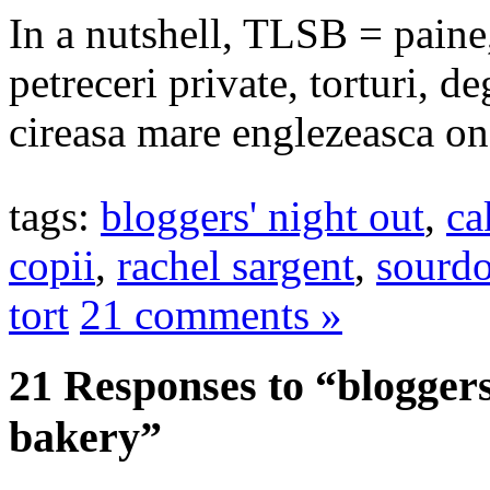
In a nutshell, TLSB = paine,
petreceri private, torturi, d
cireasa mare englezeasca on
tags:
bloggers' night out
,
ca
copii
,
rachel sargent
,
sourd
tort
21 comments »
21 Responses to “bloggers’
bakery”