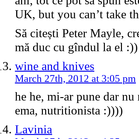
ani, tot ce pot să spun es
UK, but you can’t take th
Să citești Peter Mayle, cre
mă duc cu gîndul la el :))
wine and knives
March 27th, 2012 at 3:05 pm
he he, mi-ar pune dar nu 
ema, nutritionista :))))
Lavinia