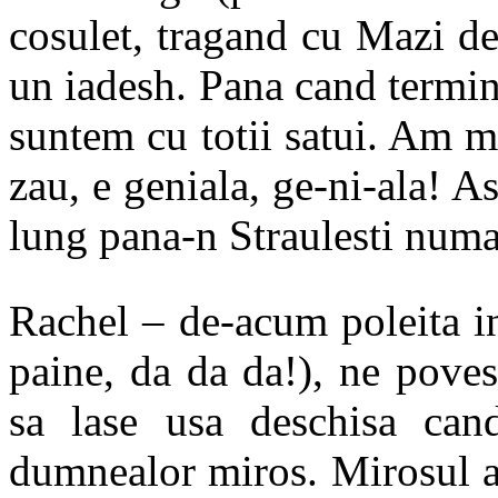
cosulet, tragand cu Mazi de
un iadesh. Pana cand termi
suntem cu totii satui. Am m
zau, e geniala, ge-ni-ala! A
lung pana-n Straulesti numa
Rachel – de-acum poleita i
paine, da da da!), ne pove
sa lase usa deschisa can
dumnealor miros. Mirosul a