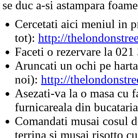
se duc a-si astampara foam
Cercetati aici meniul in p
tot):
http://thelondonstre
Faceti o rezervare la
021 
Aruncati un ochi pe harta,
noi):
http://thelondonstr
Asezati-va la o masa cu fa
furnicareala din bucataria
Comandati musai cosul de 
terrina si musai risotto c