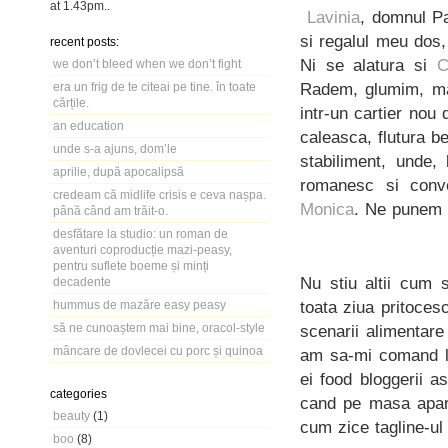
at
1.43pm
..
Lavinia
, domnul Pa
si regalul meu dos,
recent posts:
Ni se alatura si
C
we don’t bleed when we don’t fight
Radem, glumim, mai
era un frig de te citeai pe tine. în toate
cărțile.
intr-un cartier nou 
an education
caleasca, flutura b
unde s-a ajuns, dom’le
stabiliment, unde
aprilie, după apocalipsă
romanesc si conv
credeam că midlife crisis e ceva nașpa.
Monica
. Ne punem c
până când am trăit-o.
desfătare la studio: un roman de
aventuri coproducție mazi-peasy,
pentru suflete boeme și minți
Nu stiu altii cum 
decadente
toata ziua pritoces
hummus de mazăre easy peasy
să ne cunoaștem mai bine, oracol-style
scenarii alimentar
mâncare de dovlecei cu porc și quinoa
am sa-mi comand la
ei food bloggerii as
categories
cand pe masa apar 
beauty
(1)
cum zice tagline-ul 
boo
(8)