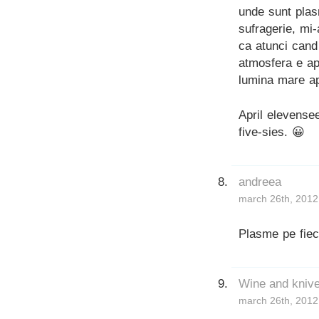
unde sunt plas
sufragerie, mi-
ca atunci cand
atmosfera e apr
lumina mare a
April elevense
five-sies. 😀
andreea
march 26th, 2012
Plasme pe fiec
Wine and kniv
march 26th, 2012