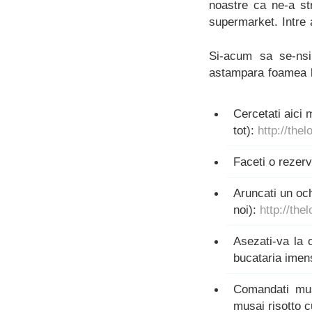
noastre ca ne-a st
supermarket. Intre a
Si-acum sa se-nsi
astampara foamea l
Cercetati aici m
tot):
http://the
Faceti o rezer
Aruncati un och
noi):
http://th
Asezati-va la 
bucataria imen
Comandati mus
musai risotto c