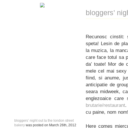
bloggers’ nig
Recunosc cinstit:
speta! Lesin de pla
la muzica, la manca
care face totul sa 
da’ toate! Mor de 
mele cel mai sexy 
fiind, si anume, j
anticipatie de grou
seara midweek, ca
englezoaice care 
brutarie/restaurant
.
cu paine, nom nom
bloggers’ night out la the london street
bakery
was posted on
March 26th, 2012
Here comes miercur