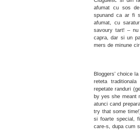
Ciugulesc si din f
afumat cu sos de 
spunand ca ar fi s
afumat, cu saratur
savoury tart! – nu
capra, dar si un pa
mers de minune cire
Bloggers’ choice la 
reteta traditiona
repetate randuri (g
by yes she meant no
atunci cand prepara
try that some time!
si foarte special, f
care-s, dupa cum st