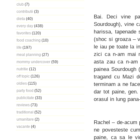
club
(7)
contributii
(3)
Bai. Deci vine pa
dieta
(40)
Sourdough), vine ca
every day
(438)
harissa, tapenade 
favorites
(120)
(shoc si groaza – v
food coaching
(10)
le iau pe toate la 
life
(197)
zici ca n-am mai m
meal planning
(27)
asta zau ca n-am m
mommy undercover
(59)
painea Sourdough (
nutritie
(12)
tragand cu Mazi de
off topic
(126)
terminam a ne face
oldies
(115)
party food
(52)
dar tot paine, gen
publicitate
(33)
orasul in lung pana
reviews
(73)
traditional
(52)
umanitare
(2)
Rachel – de-acum p
vacante
(4)
ne povesteste cum
paine, ca sa le vi