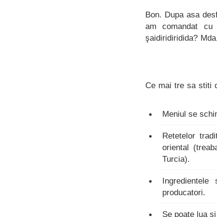
Bon. Dupa asa desfr
am comandat cu to
şaidiridiridida? Mda
Ce mai tre sa stiti
Meniul se schi
Retetelor trad
oriental (trea
Turcia).
Ingredientele
producatori.
Se poate lua si