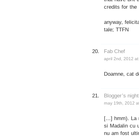
credits for th
anyway, felicit
tale; TTFN
Fab Chef
april 2nd, 2012 a
Doamne, cat de
Blogger’s nigh
may 19th, 2012 a
[…] hmm). La m
si Madalin cu u
nu am fost ult