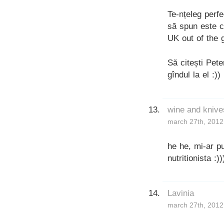
Te-nțeleg perfe
să spun este c
UK out of the g
Să citești Pete
gîndul la el :))
wine and knive
march 27th, 2012
he he, mi-ar p
nutritionista :))
Lavinia
march 27th, 2012