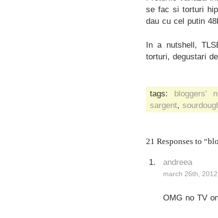
se fac si torturi hi
dau cu cel putin 4
In a nutshell, TLS
torturi, degustari 
tags:
bloggers' n
sargent
,
sourdoug
21 Responses to “blo
andreea
march 26th, 2012
OMG no TV on 